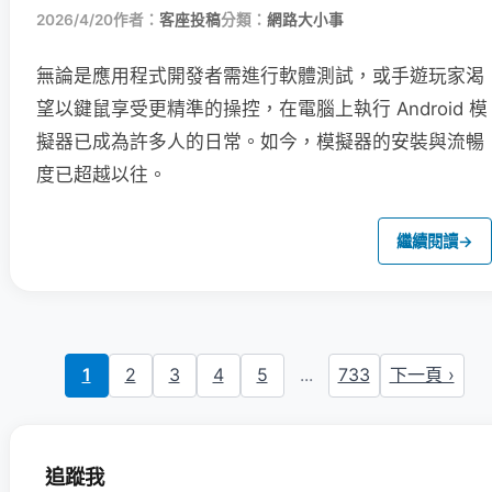
2026/4/20
作者：
客座投稿
分類：
網路大小事
無論是應用程式開發者需進行軟體測試，或手遊玩家渴
望以鍵鼠享受更精準的操控，在電腦上執行 Android 模
擬器已成為許多人的日常。如今，模擬器的安裝與流暢
度已超越以往。
繼續閱讀
→
1
2
3
4
5
...
733
下一頁 ›
追蹤我