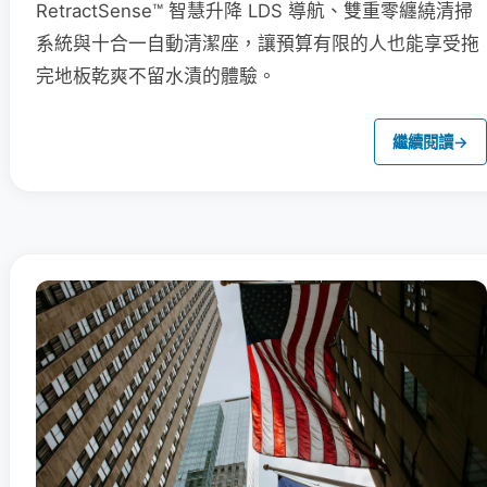
RetractSense™ 智慧升降 LDS 導航、雙重零纏繞清掃
系統與十合一自動清潔座，讓預算有限的人也能享受拖
完地板乾爽不留水漬的體驗。
繼續閱讀
→