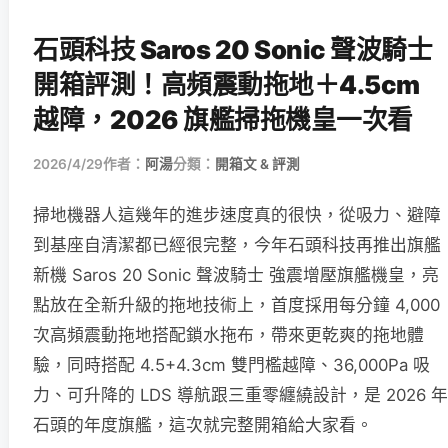
石頭科技 Saros 20 Sonic 聲波騎士
開箱評測！高頻震動拖地＋4.5cm
越障，2026 旗艦掃拖機皇一次看
2026/4/29
作者：
阿湯
分類：
開箱文 & 評測
掃地機器人這幾年的進步速度真的很快，從吸力、避障
到基座自清潔都已經很完整，今年石頭科技再推出旗艦
新機 Saros 20 Sonic 聲波騎士 強震增壓旗艦機皇，亮
點放在全新升級的拖地技術上，首度採用每分鐘 4,000
次高頻震動拖地搭配鎖水拖布，帶來更乾爽的拖地體
驗，同時搭配 4.5+4.3cm 雙門檻越障、36,000Pa 吸
力、可升降的 LDS 導航跟三重零纏繞設計，是 2026 年
石頭的年度旗艦，這次就完整開箱給大家看。