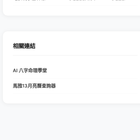
相關連結
AI 八字命理學堂
馬雅13月亮曆查詢器