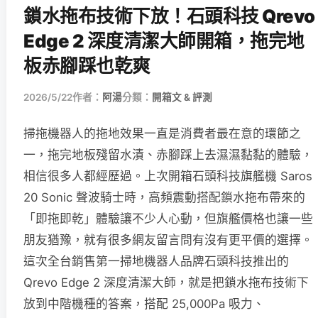
鎖水拖布技術下放！石頭科技 Qrevo
Edge 2 深度清潔大師開箱，拖完地
板赤腳踩也乾爽
2026/5/22
作者：
阿湯
分類：
開箱文 & 評測
掃拖機器人的拖地效果一直是消費者最在意的環節之
一，拖完地板殘留水漬、赤腳踩上去濕濕黏黏的體驗，
相信很多人都經歷過。上次開箱石頭科技旗艦機 Saros
20 Sonic 聲波騎士時，高頻震動搭配鎖水拖布帶來的
「即拖即乾」體驗讓不少人心動，但旗艦價格也讓一些
朋友猶豫，就有很多網友留言問有沒有更平價的選擇。
這次全台銷售第一掃地機器人品牌石頭科技推出的
Qrevo Edge 2 深度清潔大師，就是把鎖水拖布技術下
放到中階機種的答案，搭配 25,000Pa 吸力、