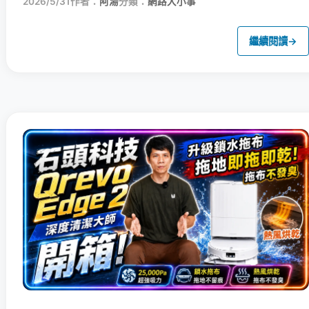
2026/5/31
作者：
阿湯
分類：
網路大小事
繼續閱讀
→