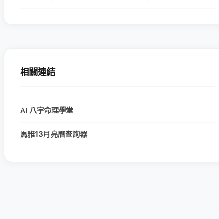
相關連結
AI 八字命理學堂
馬雅13月亮曆查詢器