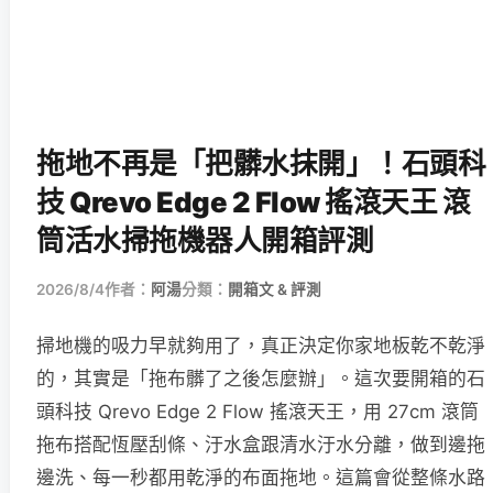
拖地不再是「把髒水抹開」！石頭科
技 Qrevo Edge 2 Flow 搖滾天王 滾
筒活水掃拖機器人開箱評測
2026/8/4
作者：
阿湯
分類：
開箱文 & 評測
掃地機的吸力早就夠用了，真正決定你家地板乾不乾淨
的，其實是「拖布髒了之後怎麼辦」。這次要開箱的石
頭科技 Qrevo Edge 2 Flow 搖滾天王，用 27cm 滾筒
拖布搭配恆壓刮條、汙水盒跟清水汙水分離，做到邊拖
邊洗、每一秒都用乾淨的布面拖地。這篇會從整條水路