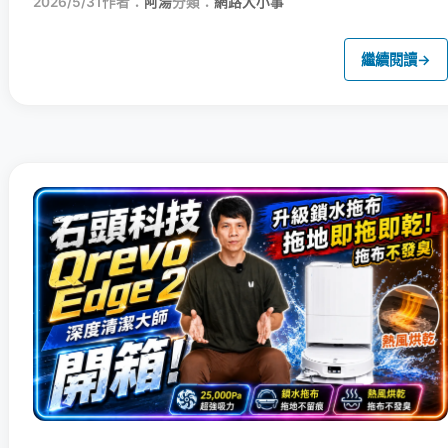
2026/5/31
作者：
阿湯
分類：
網路大小事
繼續閱讀
→