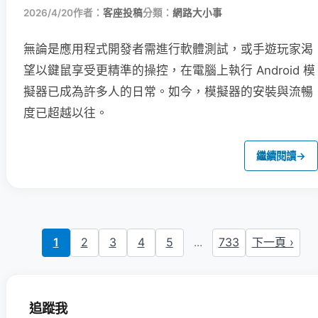
2026/4/20
作者：
客座投稿
分類：
網路大小事
無論是應用程式開發者需進行軟體測試，或手遊玩家渴
望以鍵鼠享受更精準的操控，在電腦上執行 Android 模
擬器已成為許多人的日常。如今，模擬器的安裝與流暢
度已超越以往。
繼續閱讀
→
1
2
3
4
5
...
733
下一頁 ›
追蹤我