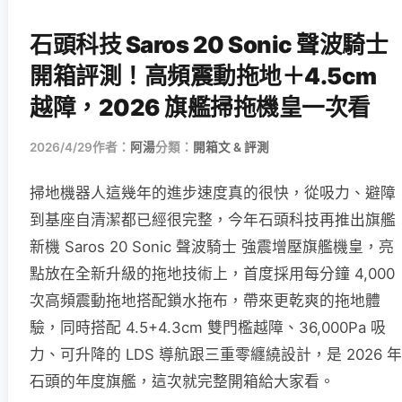
石頭科技 Saros 20 Sonic 聲波騎士
開箱評測！高頻震動拖地＋4.5cm
越障，2026 旗艦掃拖機皇一次看
2026/4/29
作者：
阿湯
分類：
開箱文 & 評測
掃地機器人這幾年的進步速度真的很快，從吸力、避障
到基座自清潔都已經很完整，今年石頭科技再推出旗艦
新機 Saros 20 Sonic 聲波騎士 強震增壓旗艦機皇，亮
點放在全新升級的拖地技術上，首度採用每分鐘 4,000
次高頻震動拖地搭配鎖水拖布，帶來更乾爽的拖地體
驗，同時搭配 4.5+4.3cm 雙門檻越障、36,000Pa 吸
力、可升降的 LDS 導航跟三重零纏繞設計，是 2026 年
石頭的年度旗艦，這次就完整開箱給大家看。