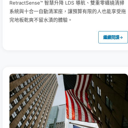
RetractSense™ 智慧升降 LDS 導航、雙重零纏繞清掃
系統與十合一自動清潔座，讓預算有限的人也能享受拖
完地板乾爽不留水漬的體驗。
繼續閱讀
→