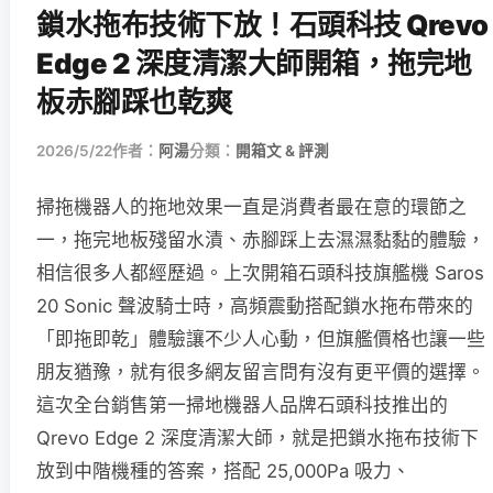
鎖水拖布技術下放！石頭科技 Qrevo
Edge 2 深度清潔大師開箱，拖完地
板赤腳踩也乾爽
2026/5/22
作者：
阿湯
分類：
開箱文 & 評測
掃拖機器人的拖地效果一直是消費者最在意的環節之
一，拖完地板殘留水漬、赤腳踩上去濕濕黏黏的體驗，
相信很多人都經歷過。上次開箱石頭科技旗艦機 Saros
20 Sonic 聲波騎士時，高頻震動搭配鎖水拖布帶來的
「即拖即乾」體驗讓不少人心動，但旗艦價格也讓一些
朋友猶豫，就有很多網友留言問有沒有更平價的選擇。
這次全台銷售第一掃地機器人品牌石頭科技推出的
Qrevo Edge 2 深度清潔大師，就是把鎖水拖布技術下
放到中階機種的答案，搭配 25,000Pa 吸力、