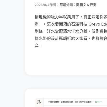
2026/8/4
作者：
阿湯
分類：
開箱文 & 評測
掃地機的吸力早就夠用了，真正決定你
辦」。這次要開箱的石頭科技 Qrevo Edg
刮條、汙水盒跟清水汙水分離，做到邊
條水路的設計邏輯拆給大家看，也聊聊
套。