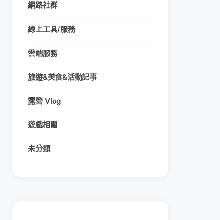
網路社群
線上工具/服務
雲端服務
旅遊&美食&活動記事
露營 Vlog
遊戲相關
未分類