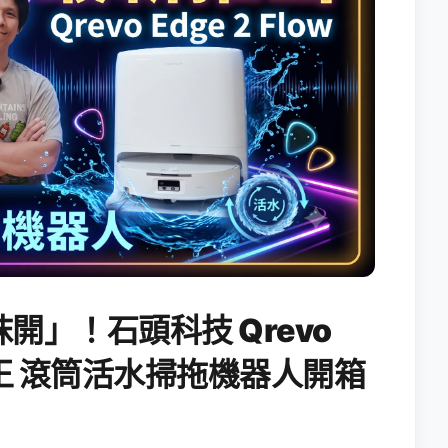
開」！石頭科技 Qrevo
搖滾天王 滾筒活水掃拖機器人開箱