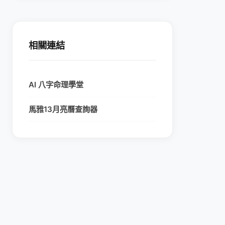
相關連結
AI 八字命理學堂
馬雅13月亮曆查詢器