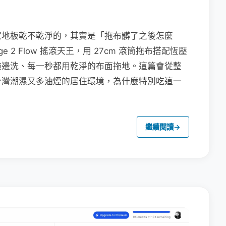
家地板乾不乾淨的，其實是「拖布髒了之後怎麼
e 2 Flow 搖滾天王，用 27cm 滾筒拖布搭配恆壓
拖邊洗、每一秒都用乾淨的布面拖地。這篇會從整
台灣潮濕又多油煙的居住環境，為什麼特別吃這一
繼續閱讀
→