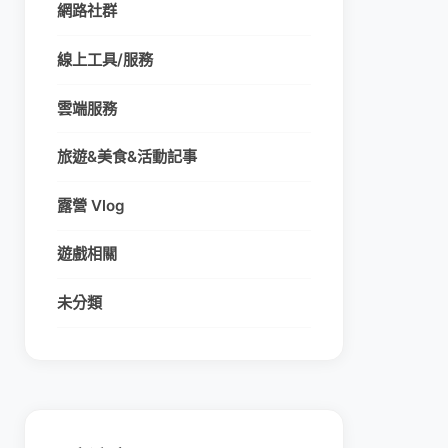
網路社群
線上工具/服務
雲端服務
旅遊&美食&活動記事
露營 Vlog
遊戲相關
未分類