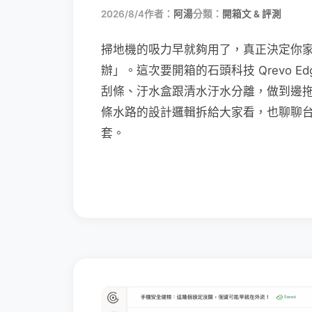
2026/8/4
作者：
阿湯
分類：
開箱文 & 評測
掃地機的吸力早就夠用了，真正決定你
辦」。這次要開箱的石頭科技 Qrevo Edg
刮條、汙水盒跟清水汙水分離，做到邊
條水路的設計邏輯拆給大家看，也聊聊
套。