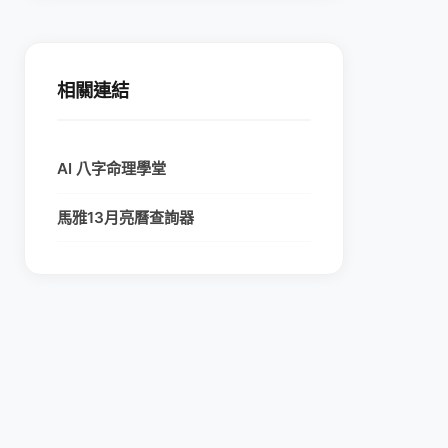
相關連結
AI 八字命理學堂
馬雅13月亮曆查詢器