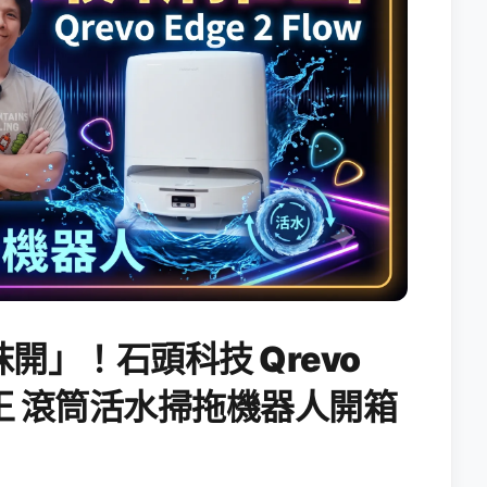
開」！石頭科技 Qrevo
搖滾天王 滾筒活水掃拖機器人開箱