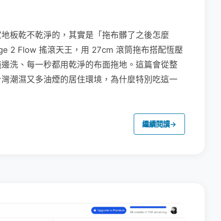
家地板乾不乾淨的，其實是「拖布髒了之後怎麼
e 2 Flow 搖滾天王，用 27cm 滾筒拖布搭配恆壓
拖邊洗、每一秒都用乾淨的布面拖地。這篇會從整
台灣潮濕又多油煙的居住環境，為什麼特別吃這一
繼續閱讀
→