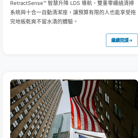
RetractSense™ 智慧升降 LDS 導航、雙重零纏繞清掃
系統與十合一自動清潔座，讓預算有限的人也能享受拖
完地板乾爽不留水漬的體驗。
繼續閱讀
→