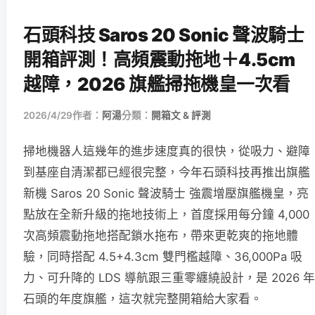
石頭科技 Saros 20 Sonic 聲波騎士
開箱評測！高頻震動拖地＋4.5cm
越障，2026 旗艦掃拖機皇一次看
2026/4/29
作者：
阿湯
分類：
開箱文 & 評測
掃地機器人這幾年的進步速度真的很快，從吸力、避障
到基座自清潔都已經很完整，今年石頭科技再推出旗艦
新機 Saros 20 Sonic 聲波騎士 強震增壓旗艦機皇，亮
點放在全新升級的拖地技術上，首度採用每分鐘 4,000
次高頻震動拖地搭配鎖水拖布，帶來更乾爽的拖地體
驗，同時搭配 4.5+4.3cm 雙門檻越障、36,000Pa 吸
力、可升降的 LDS 導航跟三重零纏繞設計，是 2026 年
石頭的年度旗艦，這次就完整開箱給大家看。