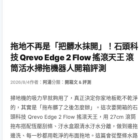
拖地不再是「把髒水抹開」！石頭科
技 Qrevo Edge 2 Flow 搖滾天王 滾
筒活水掃拖機器人開箱評測
2026/8/4
作者：
阿湯
分類：
開箱文 & 評測
掃地機的吸力早就夠用了，真正決定你家地板乾不乾淨
的，其實是「拖布髒了之後怎麼辦」。這次要開箱的石
頭科技 Qrevo Edge 2 Flow 搖滾天王，用 27cm 滾筒
拖布搭配恆壓刮條、汙水盒跟清水汙水分離，做到邊拖
邊洗、每一秒都用乾淨的布面拖地。這篇會從整條水路