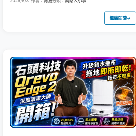
2026/5/31
作者：
阿湯
分類：
網路大小事
繼續閱讀
→