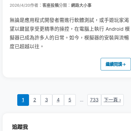
2026/4/20
作者：
客座投稿
分類：
網路大小事
無論是應用程式開發者需進行軟體測試，或手遊玩家渴
望以鍵鼠享受更精準的操控，在電腦上執行 Android 模
擬器已成為許多人的日常。如今，模擬器的安裝與流暢
度已超越以往。
繼續閱讀
→
1
2
3
4
5
...
733
下一頁 ›
追蹤我