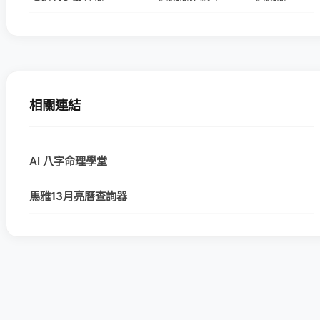
相關連結
AI 八字命理學堂
馬雅13月亮曆查詢器