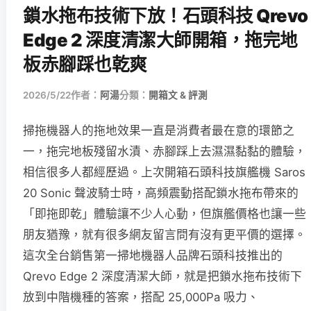
鎖水拖布技術下放！石頭科技 Qrevo
Edge 2 深度清潔大師開箱，拖完地
板赤腳踩也乾爽
2026/5/22
作者：
阿湯
分類：
開箱文 & 評測
掃拖機器人的拖地效果一直是消費者最在意的環節之
一，拖完地板殘留水漬、赤腳踩上去濕濕黏黏的體驗，
相信很多人都經歷過。上次開箱石頭科技旗艦機 Saros
20 Sonic 聲波騎士時，高頻震動搭配鎖水拖布帶來的
「即拖即乾」體驗讓不少人心動，但旗艦價格也讓一些
朋友猶豫，就有很多網友留言問有沒有更平價的選擇。
這次全台銷售第一掃地機器人品牌石頭科技推出的
Qrevo Edge 2 深度清潔大師，就是把鎖水拖布技術下
放到中階機種的答案，搭配 25,000Pa 吸力、