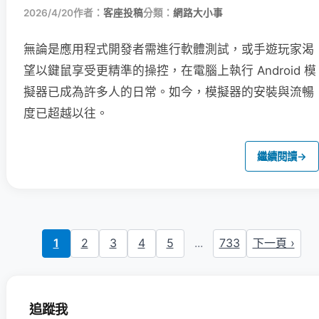
2026/4/20
作者：
客座投稿
分類：
網路大小事
無論是應用程式開發者需進行軟體測試，或手遊玩家渴
望以鍵鼠享受更精準的操控，在電腦上執行 Android 模
擬器已成為許多人的日常。如今，模擬器的安裝與流暢
度已超越以往。
繼續閱讀
→
1
2
3
4
5
...
733
下一頁 ›
追蹤我