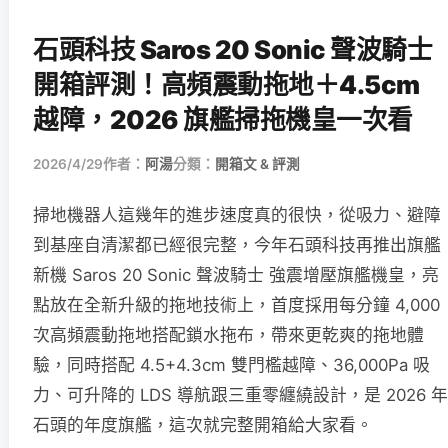
石頭科技 Saros 20 Sonic 聲波騎士
開箱評測！高頻震動拖地＋4.5cm
越障，2026 旗艦掃拖機皇一次看
2026/4/29
作者：
阿湯
分類：
開箱文 & 評測
掃地機器人這幾年的進步速度真的很快，從吸力、避障
到基座自清潔都已經很完整，今年石頭科技再推出旗艦
新機 Saros 20 Sonic 聲波騎士 強震增壓旗艦機皇，亮
點放在全新升級的拖地技術上，首度採用每分鐘 4,000
次高頻震動拖地搭配鎖水拖布，帶來更乾爽的拖地體
驗，同時搭配 4.5+4.3cm 雙門檻越障、36,000Pa 吸
力、可升降的 LDS 導航跟三重零纏繞設計，是 2026 年
石頭的年度旗艦，這次就完整開箱給大家看。