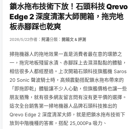
鎖水拖布技術下放！石頭科技 Qrevo
Edge 2 深度清潔大師開箱，拖完地
板赤腳踩也乾爽
2026/5/22
作者：
阿湯
分類：
開箱文 & 評測
掃拖機器人的拖地效果一直是消費者最在意的環節之
一，拖完地板殘留水漬、赤腳踩上去濕濕黏黏的體驗，
相信很多人都經歷過。上次開箱石頭科技旗艦機 Saros
20 Sonic 聲波騎士時，高頻震動搭配鎖水拖布帶來的
「即拖即乾」體驗讓不少人心動，但旗艦價格也讓一些
朋友猶豫，就有很多網友留言問有沒有更平價的選擇。
這次全台銷售第一掃地機器人品牌石頭科技推出的
Qrevo Edge 2 深度清潔大師，就是把鎖水拖布技術下
放到中階機種的答案，搭配 25,000Pa 吸力、