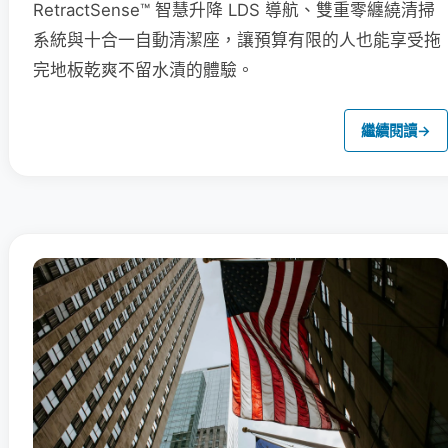
RetractSense™ 智慧升降 LDS 導航、雙重零纏繞清掃
系統與十合一自動清潔座，讓預算有限的人也能享受拖
完地板乾爽不留水漬的體驗。
繼續閱讀
→