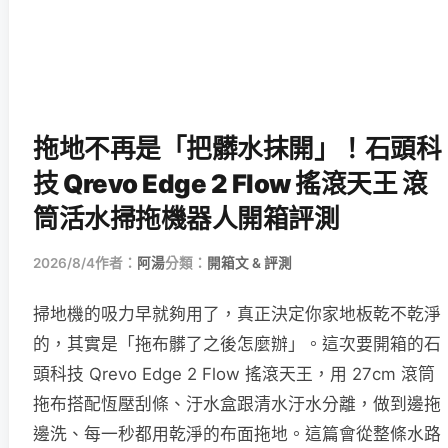
拖地不再是「把髒水抹開」！石頭科
技 Qrevo Edge 2 Flow 搖滾天王 滾
筒活水掃拖機器人開箱評測
2026/8/4
作者：
阿湯
分類：
開箱文 & 評測
掃地機的吸力早就夠用了，真正決定你家地板乾不乾淨
的，其實是「拖布髒了之後怎麼辦」。這次要開箱的石
頭科技 Qrevo Edge 2 Flow 搖滾天王，用 27cm 滾筒
拖布搭配恆壓刮條、汙水盒跟清水汙水分離，做到邊拖
邊洗、每一秒都用乾淨的布面拖地。這篇會從整條水路