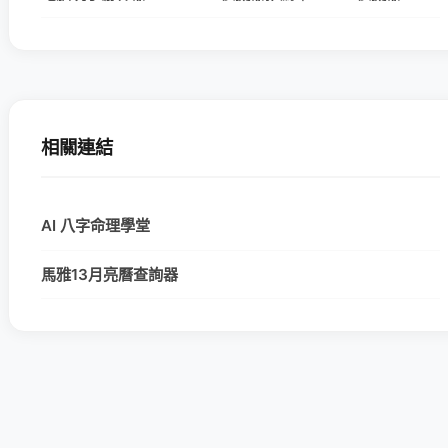
相關連結
AI 八字命理學堂
馬雅13月亮曆查詢器