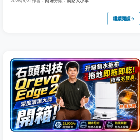
2026/5/31
作者：
阿湯
分類：
網路大小事
繼續閱讀
→