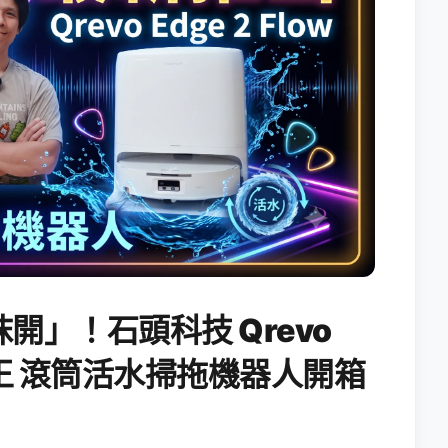
開」！石頭科技 Qrevo
搖滾天王 滾筒活水掃拖機器人開箱