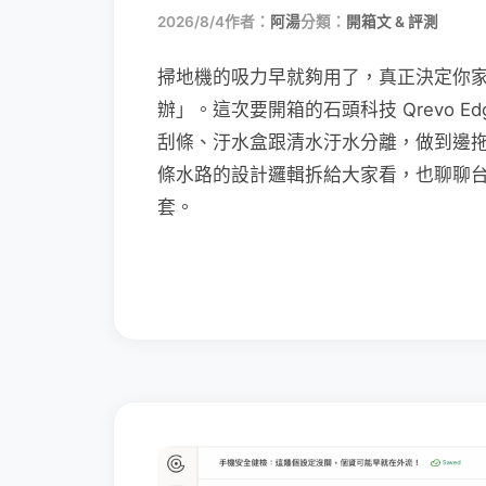
2026/8/4
作者：
阿湯
分類：
開箱文 & 評測
掃地機的吸力早就夠用了，真正決定你
辦」。這次要開箱的石頭科技 Qrevo Edg
刮條、汙水盒跟清水汙水分離，做到邊
條水路的設計邏輯拆給大家看，也聊聊
套。