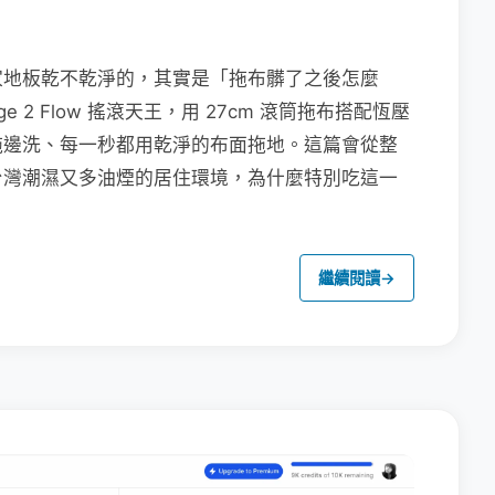
家地板乾不乾淨的，其實是「拖布髒了之後怎麼
e 2 Flow 搖滾天王，用 27cm 滾筒拖布搭配恆壓
拖邊洗、每一秒都用乾淨的布面拖地。這篇會從整
台灣潮濕又多油煙的居住環境，為什麼特別吃這一
繼續閱讀
→