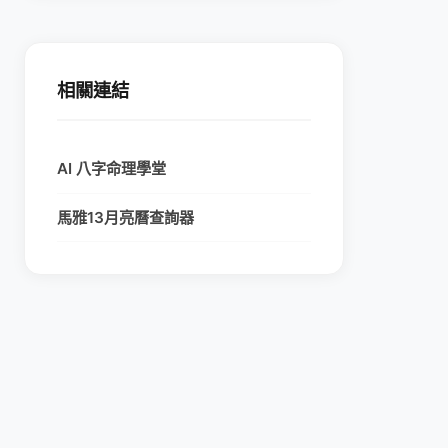
相關連結
AI 八字命理學堂
馬雅13月亮曆查詢器