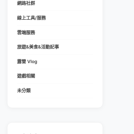
網路社群
線上工具/服務
雲端服務
旅遊&美食&活動記事
露營 Vlog
遊戲相關
未分類