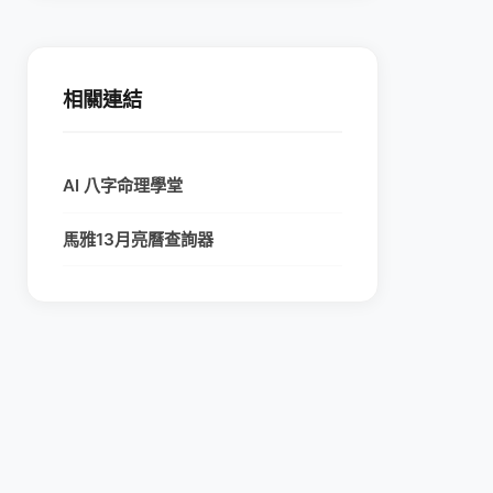
相關連結
AI 八字命理學堂
馬雅13月亮曆查詢器