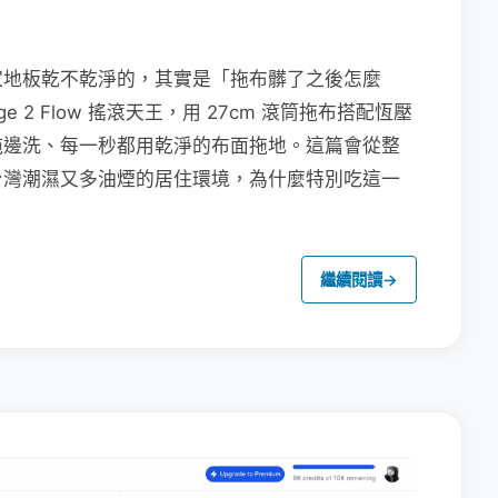
家地板乾不乾淨的，其實是「拖布髒了之後怎麼
e 2 Flow 搖滾天王，用 27cm 滾筒拖布搭配恆壓
拖邊洗、每一秒都用乾淨的布面拖地。這篇會從整
台灣潮濕又多油煙的居住環境，為什麼特別吃這一
繼續閱讀
→