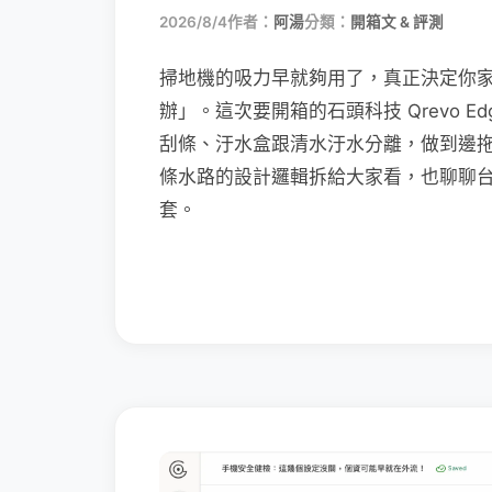
2026/8/4
作者：
阿湯
分類：
開箱文 & 評測
掃地機的吸力早就夠用了，真正決定你
辦」。這次要開箱的石頭科技 Qrevo Edg
刮條、汙水盒跟清水汙水分離，做到邊
條水路的設計邏輯拆給大家看，也聊聊
套。