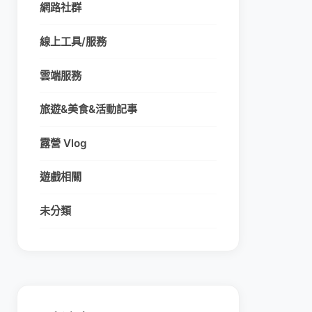
網路社群
線上工具/服務
雲端服務
旅遊&美食&活動記事
露營 Vlog
遊戲相關
未分類