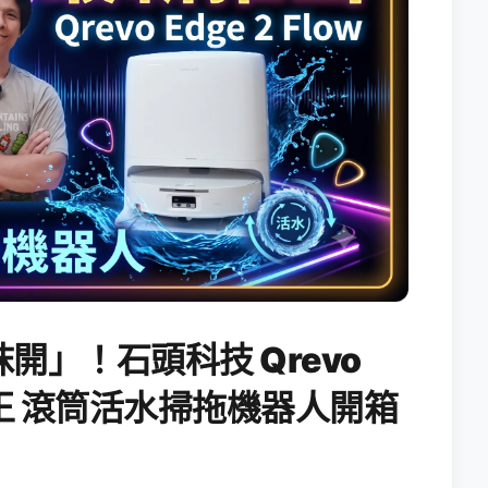
開」！石頭科技 Qrevo
搖滾天王 滾筒活水掃拖機器人開箱