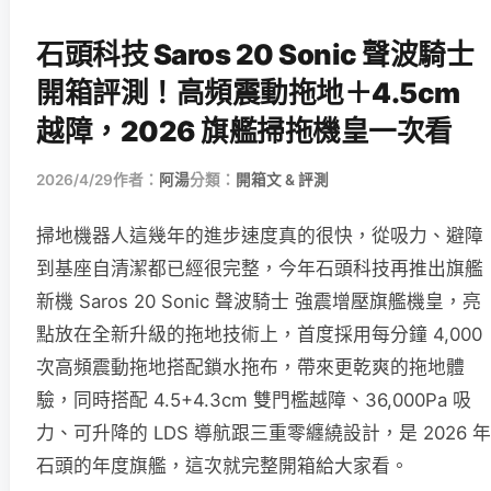
石頭科技 Saros 20 Sonic 聲波騎士
開箱評測！高頻震動拖地＋4.5cm
越障，2026 旗艦掃拖機皇一次看
2026/4/29
作者：
阿湯
分類：
開箱文 & 評測
掃地機器人這幾年的進步速度真的很快，從吸力、避障
到基座自清潔都已經很完整，今年石頭科技再推出旗艦
新機 Saros 20 Sonic 聲波騎士 強震增壓旗艦機皇，亮
點放在全新升級的拖地技術上，首度採用每分鐘 4,000
次高頻震動拖地搭配鎖水拖布，帶來更乾爽的拖地體
驗，同時搭配 4.5+4.3cm 雙門檻越障、36,000Pa 吸
力、可升降的 LDS 導航跟三重零纏繞設計，是 2026 年
石頭的年度旗艦，這次就完整開箱給大家看。