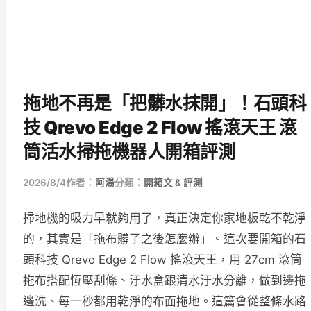
拖地不再是「把髒水抹開」！石頭科
技 Qrevo Edge 2 Flow 搖滾天王 滾
筒活水掃拖機器人開箱評測
2026/8/4
作者：
阿湯
分類：
開箱文 & 評測
掃地機的吸力早就夠用了，真正決定你家地板乾不乾淨
的，其實是「拖布髒了之後怎麼辦」。這次要開箱的石
頭科技 Qrevo Edge 2 Flow 搖滾天王，用 27cm 滾筒
拖布搭配恆壓刮條、汙水盒跟清水汙水分離，做到邊拖
邊洗、每一秒都用乾淨的布面拖地。這篇會從整條水路