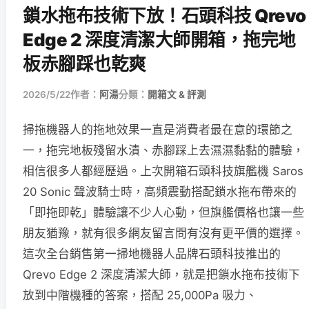
鎖水拖布技術下放！石頭科技 Qrevo
Edge 2 深度清潔大師開箱，拖完地
板赤腳踩也乾爽
2026/5/22
作者：
阿湯
分類：
開箱文 & 評測
掃拖機器人的拖地效果一直是消費者最在意的環節之
一，拖完地板殘留水漬、赤腳踩上去濕濕黏黏的體驗，
相信很多人都經歷過。上次開箱石頭科技旗艦機 Saros
20 Sonic 聲波騎士時，高頻震動搭配鎖水拖布帶來的
「即拖即乾」體驗讓不少人心動，但旗艦價格也讓一些
朋友猶豫，就有很多網友留言問有沒有更平價的選擇。
這次全台銷售第一掃地機器人品牌石頭科技推出的
Qrevo Edge 2 深度清潔大師，就是把鎖水拖布技術下
放到中階機種的答案，搭配 25,000Pa 吸力、