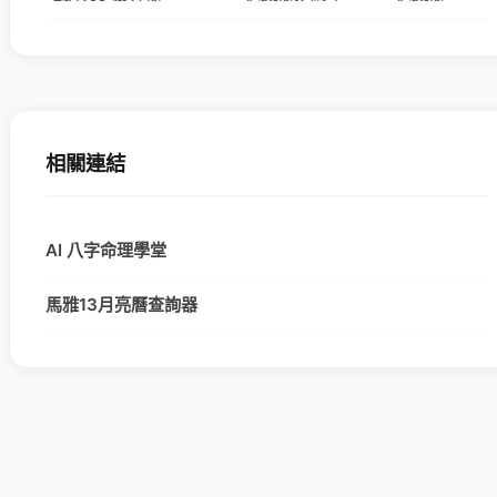
相關連結
AI 八字命理學堂
馬雅13月亮曆查詢器