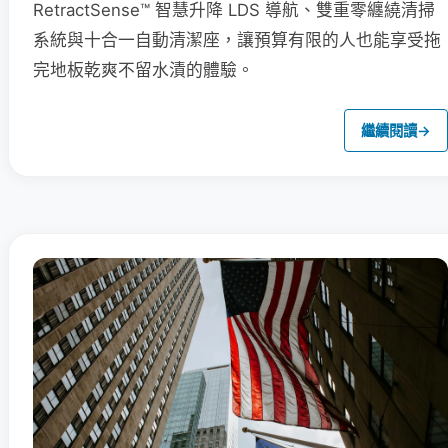
RetractSense™ 智慧升降 LDS 導航、雙重零纏繞清掃
系統與十合一自動清潔座，讓預算有限的人也能享受拖
完地板乾爽不留水漬的體驗。
繼續閱讀
→