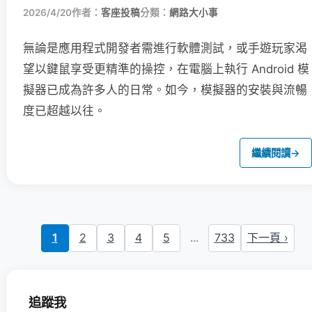
2026/4/20
作者：
客座投稿
分類：
網路大小事
無論是應用程式開發者需進行軟體測試，或手遊玩家渴
望以鍵鼠享受更精準的操控，在電腦上執行 Android 模
擬器已成為許多人的日常。如今，模擬器的安裝與流暢
度已超越以往。
繼續閱讀
→
1
2
3
4
5
...
733
下一頁 ›
追蹤我