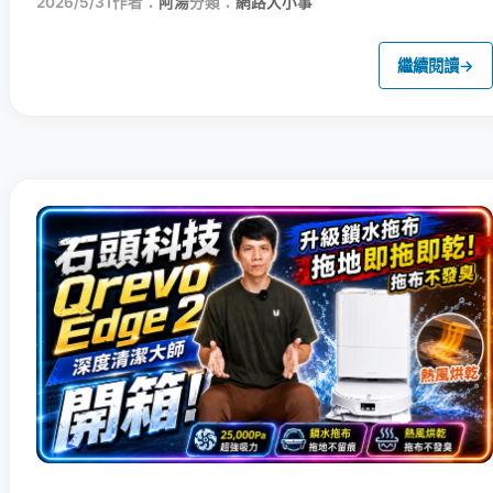
2026/5/31
作者：
阿湯
分類：
網路大小事
繼續閱讀
→