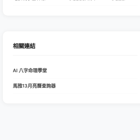
相關連結
AI 八字命理學堂
馬雅13月亮曆查詢器