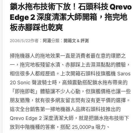
鎖水拖布技術下放！石頭科技 Qrevo
Edge 2 深度清潔大師開箱，拖完地
板赤腳踩也乾爽
2026/5/22
作者：
阿湯
分類：
開箱文 & 評測
掃拖機器人的拖地效果一直是消費者最在意的環節之
一，拖完地板殘留水漬、赤腳踩上去濕濕黏黏的體驗，
相信很多人都經歷過。上次開箱石頭科技旗艦機 Saros
20 Sonic 聲波騎士時，高頻震動搭配鎖水拖布帶來的
「即拖即乾」體驗讓不少人心動，但旗艦價格也讓一些
朋友猶豫，就有很多網友留言問有沒有更平價的選擇。
這次全台銷售第一掃地機器人品牌石頭科技推出的
Qrevo Edge 2 深度清潔大師，就是把鎖水拖布技術下
放到中階機種的答案，搭配 25,000Pa 吸力、