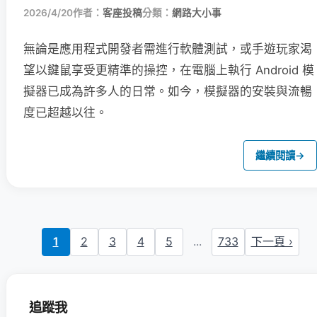
2026/4/20
作者：
客座投稿
分類：
網路大小事
無論是應用程式開發者需進行軟體測試，或手遊玩家渴
望以鍵鼠享受更精準的操控，在電腦上執行 Android 模
擬器已成為許多人的日常。如今，模擬器的安裝與流暢
度已超越以往。
繼續閱讀
→
1
2
3
4
5
...
733
下一頁 ›
追蹤我