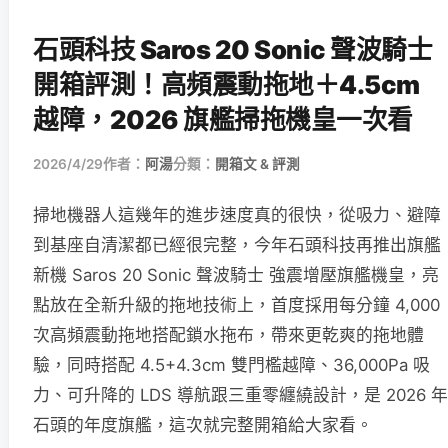
石頭科技 Saros 20 Sonic 聲波騎士
開箱評測！高頻震動拖地＋4.5cm
越障，2026 旗艦掃拖機皇一次看
2026/4/29
作者：
阿湯
分類：
開箱文 & 評測
掃地機器人這幾年的進步速度真的很快，從吸力、避障
到基座自清潔都已經很完整，今年石頭科技再推出旗艦
新機 Saros 20 Sonic 聲波騎士 強震增壓旗艦機皇，亮
點放在全新升級的拖地技術上，首度採用每分鐘 4,000
次高頻震動拖地搭配鎖水拖布，帶來更乾爽的拖地體
驗，同時搭配 4.5+4.3cm 雙門檻越障、36,000Pa 吸
力、可升降的 LDS 導航跟三重零纏繞設計，是 2026 年
石頭的年度旗艦，這次就完整開箱給大家看。