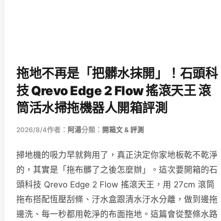
拖地不再是「把髒水抹開」！石頭科
技 Qrevo Edge 2 Flow 搖滾天王 滾
筒活水掃拖機器人開箱評測
2026/8/4
作者：
阿湯
分類：
開箱文 & 評測
掃地機的吸力早就夠用了，真正決定你家地板乾不乾淨
的，其實是「拖布髒了之後怎麼辦」。這次要開箱的石
頭科技 Qrevo Edge 2 Flow 搖滾天王，用 27cm 滾筒
拖布搭配恆壓刮條、汙水盒跟清水汙水分離，做到邊拖
邊洗、每一秒都用乾淨的布面拖地。這篇會從整條水路