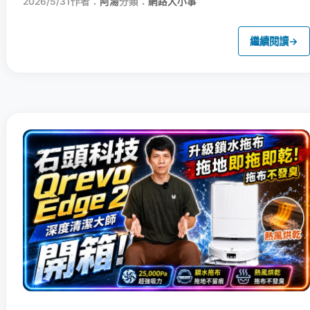
2026/5/31
作者：
阿湯
分類：
網路大小事
繼續閱讀
→