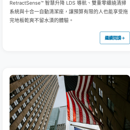
RetractSense™ 智慧升降 LDS 導航、雙重零纏繞清掃
系統與十合一自動清潔座，讓預算有限的人也能享受拖
完地板乾爽不留水漬的體驗。
繼續閱讀
→