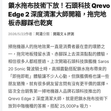
鎖水拖布技術下放！石頭科技 Qrevo
Edge 2 深度清潔大師開箱，拖完地
板赤腳踩也乾爽
2026/5/22
作者：
阿湯
分類：
開箱文 & 評測
掃拖機器人的拖地效果一直是消費者最在意的環節之
一，拖完地板殘留水漬、赤腳踩上去濕濕黏黏的體驗，
相信很多人都經歷過。上次開箱石頭科技旗艦機 Saros
20 Sonic 聲波騎士時，高頻震動搭配鎖水拖布帶來的
「即拖即乾」體驗讓不少人心動，但旗艦價格也讓一些
朋友猶豫，就有很多網友留言問有沒有更平價的選擇。
這次全台銷售第一掃地機器人品牌石頭科技推出的
Qrevo Edge 2 深度清潔大師，就是把鎖水拖布技術下
放到中階機種的答案，搭配 25,000Pa 吸力、