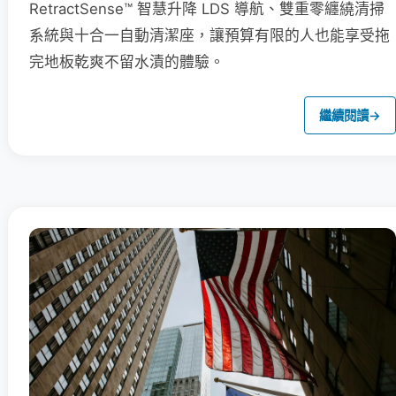
RetractSense™ 智慧升降 LDS 導航、雙重零纏繞清掃
系統與十合一自動清潔座，讓預算有限的人也能享受拖
完地板乾爽不留水漬的體驗。
繼續閱讀
→