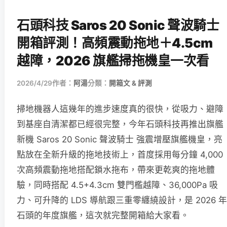
石頭科技 Saros 20 Sonic 聲波騎士
開箱評測！高頻震動拖地＋4.5cm
越障，2026 旗艦掃拖機皇一次看
2026/4/29
作者：
阿湯
分類：
開箱文 & 評測
掃地機器人這幾年的進步速度真的很快，從吸力、避障
到基座自清潔都已經很完整，今年石頭科技再推出旗艦
新機 Saros 20 Sonic 聲波騎士 強震增壓旗艦機皇，亮
點放在全新升級的拖地技術上，首度採用每分鐘 4,000
次高頻震動拖地搭配鎖水拖布，帶來更乾爽的拖地體
驗，同時搭配 4.5+4.3cm 雙門檻越障、36,000Pa 吸
力、可升降的 LDS 導航跟三重零纏繞設計，是 2026 年
石頭的年度旗艦，這次就完整開箱給大家看。