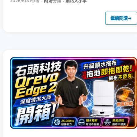
2026/5/31
作者：
阿湯
分類：
網路大小事
繼續閱讀
→