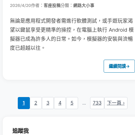
2026/4/20
作者：
客座投稿
分類：
網路大小事
無論是應用程式開發者需進行軟體測試，或手遊玩家渴
望以鍵鼠享受更精準的操控，在電腦上執行 Android 模
擬器已成為許多人的日常。如今，模擬器的安裝與流暢
度已超越以往。
繼續閱讀
→
1
2
3
4
5
...
733
下一頁 ›
追蹤我