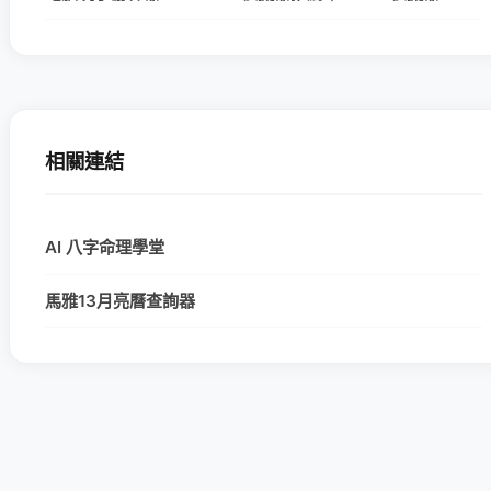
相關連結
AI 八字命理學堂
馬雅13月亮曆查詢器