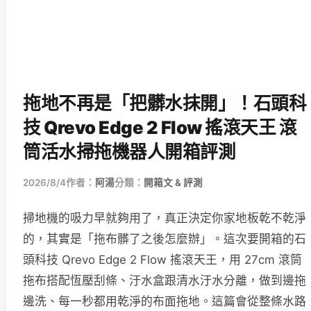
拖地不再是「把髒水抹開」！石頭科
技 Qrevo Edge 2 Flow 搖滾天王 滾
筒活水掃拖機器人開箱評測
2026/8/4
作者：
阿湯
分類：
開箱文 & 評測
掃地機的吸力早就夠用了，真正決定你家地板乾不乾淨
的，其實是「拖布髒了之後怎麼辦」。這次要開箱的石
頭科技 Qrevo Edge 2 Flow 搖滾天王，用 27cm 滾筒
拖布搭配恆壓刮條、汙水盒跟清水汙水分離，做到邊拖
邊洗、每一秒都用乾淨的布面拖地。這篇會從整條水路