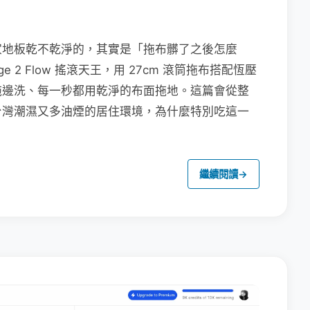
家地板乾不乾淨的，其實是「拖布髒了之後怎麼
e 2 Flow 搖滾天王，用 27cm 滾筒拖布搭配恆壓
拖邊洗、每一秒都用乾淨的布面拖地。這篇會從整
台灣潮濕又多油煙的居住環境，為什麼特別吃這一
繼續閱讀
→