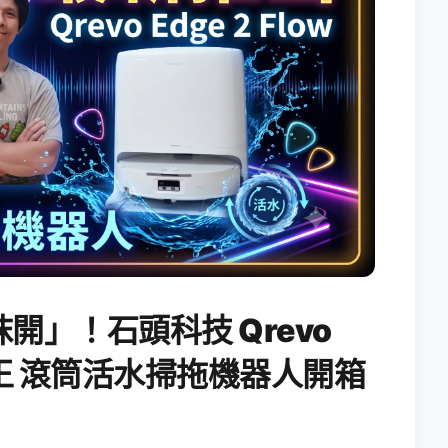
開」！石頭科技 Qrevo
搖滾天王 滾筒活水掃拖機器人開箱