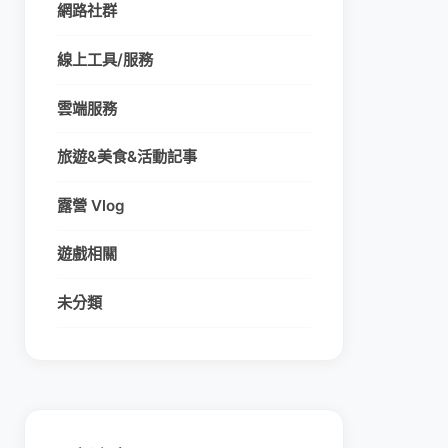
網路社群
線上工具/服務
雲端服務
旅遊&美食&活動記事
露營 Vlog
遊戲相關
未分類