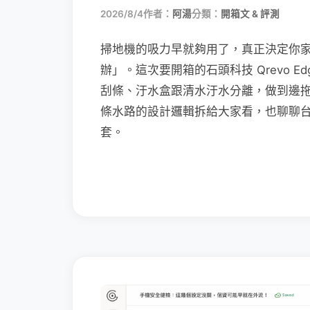
2026/8/4
作者：
阿湯
分類：
開箱文 & 評測
掃地機的吸力早就夠用了，真正決定你
辦」。這次要開箱的石頭科技 Qrevo Edg
刮條、汙水盒跟清水汙水分離，做到邊
條水路的設計邏輯拆給大家看，也聊聊
套。