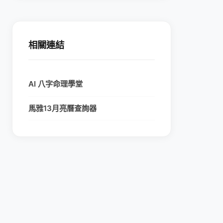
相關連結
AI 八字命理學堂
馬雅13月亮曆查詢器