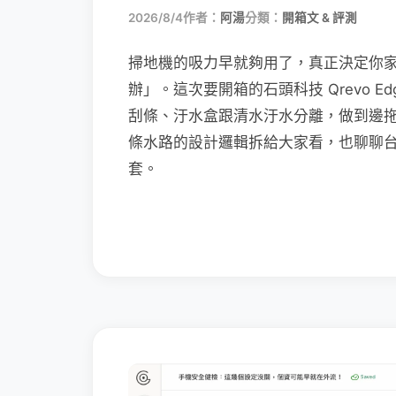
2026/8/4
作者：
阿湯
分類：
開箱文 & 評測
掃地機的吸力早就夠用了，真正決定你
辦」。這次要開箱的石頭科技 Qrevo Edg
刮條、汙水盒跟清水汙水分離，做到邊
條水路的設計邏輯拆給大家看，也聊聊
套。