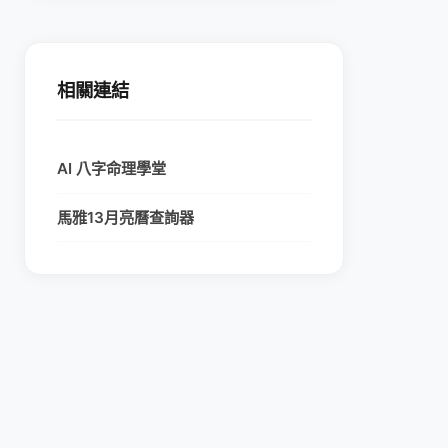
相關連結
AI 八字命理學堂
馬雅13月亮曆查詢器