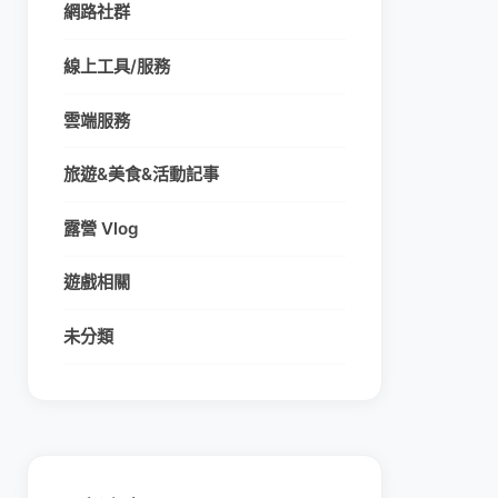
網路社群
線上工具/服務
雲端服務
旅遊&美食&活動記事
露營 Vlog
遊戲相關
未分類