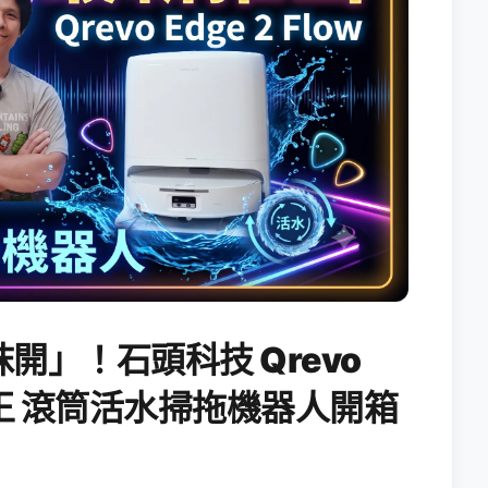
開」！石頭科技 Qrevo
搖滾天王 滾筒活水掃拖機器人開箱