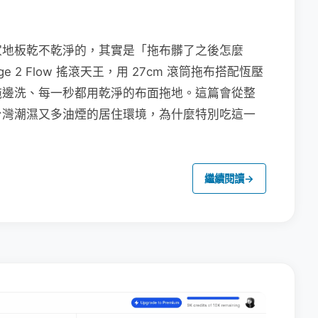
家地板乾不乾淨的，其實是「拖布髒了之後怎麼
e 2 Flow 搖滾天王，用 27cm 滾筒拖布搭配恆壓
拖邊洗、每一秒都用乾淨的布面拖地。這篇會從整
台灣潮濕又多油煙的居住環境，為什麼特別吃這一
繼續閱讀
→