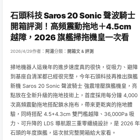
石頭科技 Saros 20 Sonic 聲波騎士
開箱評測！高頻震動拖地＋4.5cm
越障，2026 旗艦掃拖機皇一次看
2026/4/29
作者：
阿湯
分類：
開箱文 & 評測
掃地機器人這幾年的進步速度真的很快，從吸力、避障
到基座自清潔都已經很完整，今年石頭科技再推出旗艦
新機 Saros 20 Sonic 聲波騎士 強震增壓旗艦機皇，亮
點放在全新升級的拖地技術上，首度採用每分鐘 4,000
次高頻震動拖地搭配鎖水拖布，帶來更乾爽的拖地體
驗，同時搭配 4.5+4.3cm 雙門檻越障、36,000Pa 吸
力、可升降的 LDS 導航跟三重零纏繞設計，是 2026 年
石頭的年度旗艦，這次就完整開箱給大家看。