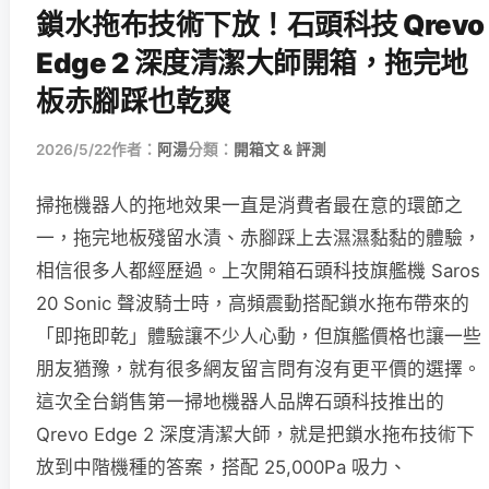
鎖水拖布技術下放！石頭科技 Qrevo
Edge 2 深度清潔大師開箱，拖完地
板赤腳踩也乾爽
2026/5/22
作者：
阿湯
分類：
開箱文 & 評測
掃拖機器人的拖地效果一直是消費者最在意的環節之
一，拖完地板殘留水漬、赤腳踩上去濕濕黏黏的體驗，
相信很多人都經歷過。上次開箱石頭科技旗艦機 Saros
20 Sonic 聲波騎士時，高頻震動搭配鎖水拖布帶來的
「即拖即乾」體驗讓不少人心動，但旗艦價格也讓一些
朋友猶豫，就有很多網友留言問有沒有更平價的選擇。
這次全台銷售第一掃地機器人品牌石頭科技推出的
Qrevo Edge 2 深度清潔大師，就是把鎖水拖布技術下
放到中階機種的答案，搭配 25,000Pa 吸力、