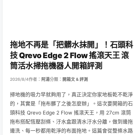
拖地不再是「把髒水抹開」！石頭科
技 Qrevo Edge 2 Flow 搖滾天王 滾
筒活水掃拖機器人開箱評測
2026/8/4
作者：
阿湯
分類：
開箱文 & 評測
掃地機的吸力早就夠用了，真正決定你家地板乾不乾淨
的，其實是「拖布髒了之後怎麼辦」。這次要開箱的石
頭科技 Qrevo Edge 2 Flow 搖滾天王，用 27cm 滾筒
拖布搭配恆壓刮條、汙水盒跟清水汙水分離，做到邊拖
邊洗、每一秒都用乾淨的布面拖地。這篇會從整條水路