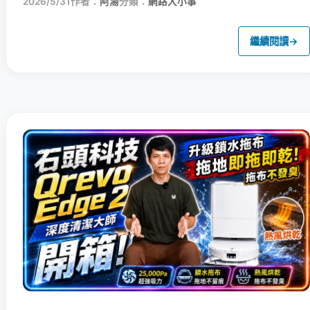
2026/5/31
作者：
阿湯
分類：
網路大小事
繼續閱讀
→