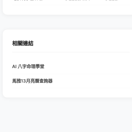
相關連結
AI 八字命理學堂
馬雅13月亮曆查詢器