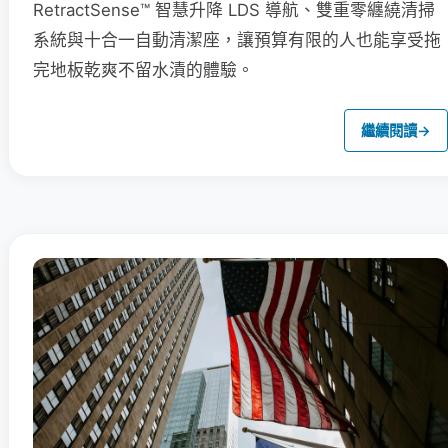
RetractSense™ 智慧升降 LDS 導航、雙重零纏繞清掃
系統與十合一自動清潔座，讓預算有限的人也能享受拖
完地板乾爽不留水漬的體驗。
繼續閱讀
→