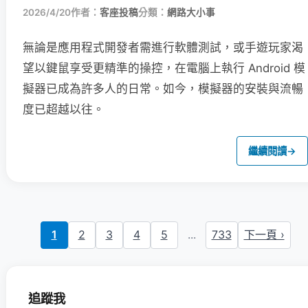
2026/4/20
作者：
客座投稿
分類：
網路大小事
無論是應用程式開發者需進行軟體測試，或手遊玩家渴
望以鍵鼠享受更精準的操控，在電腦上執行 Android 模
擬器已成為許多人的日常。如今，模擬器的安裝與流暢
度已超越以往。
繼續閱讀
→
1
2
3
4
5
...
733
下一頁 ›
追蹤我