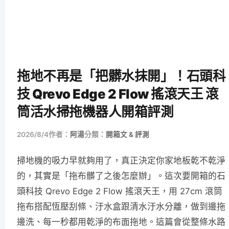
拖地不再是「把髒水抹開」！石頭科
技 Qrevo Edge 2 Flow 搖滾天王 滾
筒活水掃拖機器人開箱評測
2026/8/4
作者：
阿湯
分類：
開箱文 & 評測
掃地機的吸力早就夠用了，真正決定你家地板乾不乾淨
的，其實是「拖布髒了之後怎麼辦」。這次要開箱的石
頭科技 Qrevo Edge 2 Flow 搖滾天王，用 27cm 滾筒
拖布搭配恆壓刮條、汙水盒跟清水汙水分離，做到邊拖
邊洗、每一秒都用乾淨的布面拖地。這篇會從整條水路