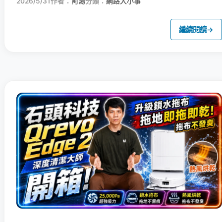
2026/5/31
作者：
阿湯
分類：
網路大小事
繼續閱讀
→