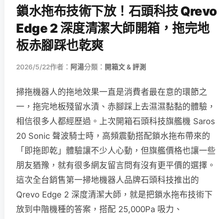
鎖水拖布技術下放！石頭科技 Qrevo
Edge 2 深度清潔大師開箱，拖完地
板赤腳踩也乾爽
2026/5/22
作者：
阿湯
分類：
開箱文 & 評測
掃拖機器人的拖地效果一直是消費者最在意的環節之
一，拖完地板殘留水漬、赤腳踩上去濕濕黏黏的體驗，
相信很多人都經歷過。上次開箱石頭科技旗艦機 Saros
20 Sonic 聲波騎士時，高頻震動搭配鎖水拖布帶來的
「即拖即乾」體驗讓不少人心動，但旗艦價格也讓一些
朋友猶豫，就有很多網友留言問有沒有更平價的選擇。
這次全台銷售第一掃地機器人品牌石頭科技推出的
Qrevo Edge 2 深度清潔大師，就是把鎖水拖布技術下
放到中階機種的答案，搭配 25,000Pa 吸力、