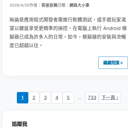
2026/4/20
作者：
客座投稿
分類：
網路大小事
無論是應用程式開發者需進行軟體測試，或手遊玩家渴
望以鍵鼠享受更精準的操控，在電腦上執行 Android 模
擬器已成為許多人的日常。如今，模擬器的安裝與流暢
度已超越以往。
繼續閱讀
→
1
2
3
4
5
...
733
下一頁 ›
追蹤我