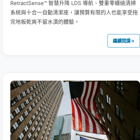
RetractSense™ 智慧升降 LDS 導航、雙重零纏繞清掃
系統與十合一自動清潔座，讓預算有限的人也能享受拖
完地板乾爽不留水漬的體驗。
繼續閱讀
→