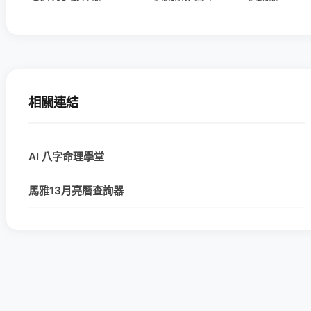
相關連結
AI 八字命理學堂
馬雅13月亮曆查詢器