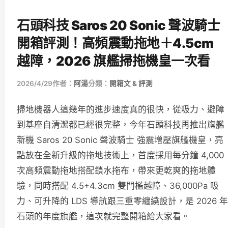
石頭科技 Saros 20 Sonic 聲波騎士
開箱評測！高頻震動拖地＋4.5cm
越障，2026 旗艦掃拖機皇一次看
2026/4/29
作者：
阿湯
分類：
開箱文 & 評測
掃地機器人這幾年的進步速度真的很快，從吸力、避障
到基座自清潔都已經很完整，今年石頭科技再推出旗艦
新機 Saros 20 Sonic 聲波騎士 強震增壓旗艦機皇，亮
點放在全新升級的拖地技術上，首度採用每分鐘 4,000
次高頻震動拖地搭配鎖水拖布，帶來更乾爽的拖地體
驗，同時搭配 4.5+4.3cm 雙門檻越障、36,000Pa 吸
力、可升降的 LDS 導航跟三重零纏繞設計，是 2026 年
石頭的年度旗艦，這次就完整開箱給大家看。