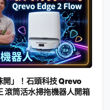
開」！石頭科技 Qrevo
搖滾天王 滾筒活水掃拖機器人開箱