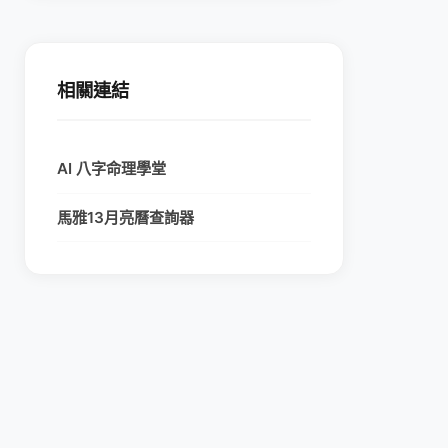
相關連結
AI 八字命理學堂
馬雅13月亮曆查詢器