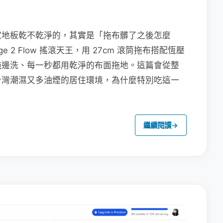
家地板乾不乾淨的，其實是「拖布髒了之後怎麼
e 2 Flow 搖滾天王，用 27cm 滾筒拖布搭配恆壓
拖邊洗、每一秒都用乾淨的布面拖地。這篇會從整
台灣潮濕又多油煙的居住環境，為什麼特別吃這一
繼續閱讀
→