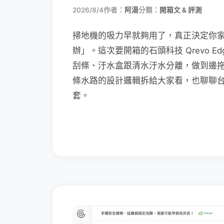
2026/8/4
作者：
阿湯
分類：
開箱文 & 評測
掃地機的吸力早就夠用了，真正決定你
辦」。這次要開箱的石頭科技 Qrevo Edg
刮條、汙水盒跟清水汙水分離，做到邊
條水路的設計邏輯拆給大家看，也聊聊
套。