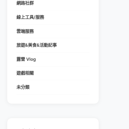
網路社群
線上工具/服務
雲端服務
旅遊&美食&活動記事
露營 Vlog
遊戲相關
未分類