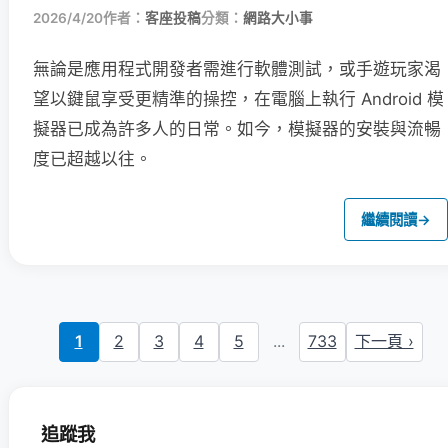
2026/4/20
作者：
客座投稿
分類：
網路大小事
無論是應用程式開發者需進行軟體測試，或手遊玩家渴
望以鍵鼠享受更精準的操控，在電腦上執行 Android 模
擬器已成為許多人的日常。如今，模擬器的安裝與流暢
度已超越以往。
繼續閱讀
→
1
2
3
4
5
...
733
下一頁 ›
追蹤我