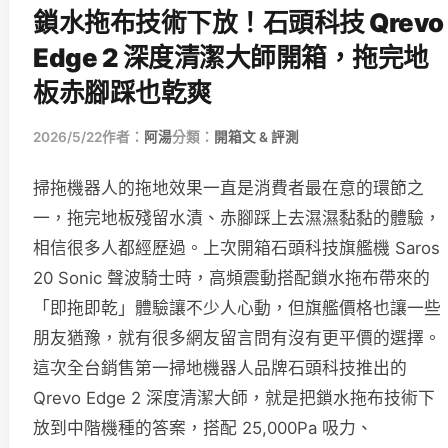
鎖水拖布技術下放！石頭科技 Qrevo
Edge 2 深度清潔大師開箱，拖完地
板赤腳踩也乾爽
2026/5/22
作者：
阿湯
分類：
開箱文 & 評測
掃拖機器人的拖地效果一直是消費者最在意的環節之
一，拖完地板殘留水漬、赤腳踩上去濕濕黏黏的體驗，
相信很多人都經歷過。上次開箱石頭科技旗艦機 Saros
20 Sonic 聲波騎士時，高頻震動搭配鎖水拖布帶來的
「即拖即乾」體驗讓不少人心動，但旗艦價格也讓一些
朋友猶豫，就有很多網友留言問有沒有更平價的選擇。
這次全台銷售第一掃地機器人品牌石頭科技推出的
Qrevo Edge 2 深度清潔大師，就是把鎖水拖布技術下
放到中階機種的答案，搭配 25,000Pa 吸力、