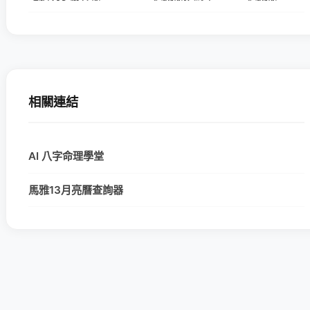
相關連結
AI 八字命理學堂
馬雅13月亮曆查詢器