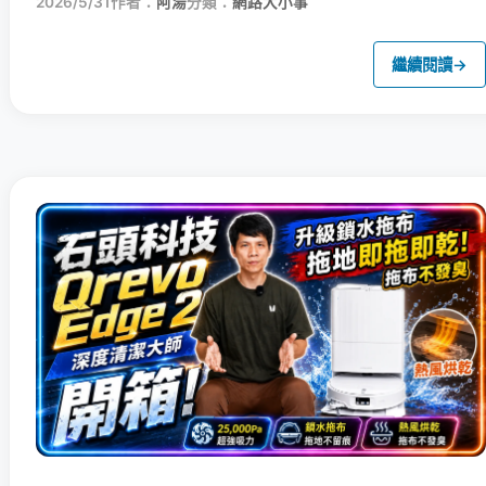
2026/5/31
作者：
阿湯
分類：
網路大小事
繼續閱讀
→