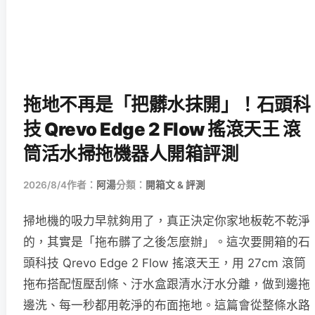
拖地不再是「把髒水抹開」！石頭科
技 Qrevo Edge 2 Flow 搖滾天王 滾
筒活水掃拖機器人開箱評測
2026/8/4
作者：
阿湯
分類：
開箱文 & 評測
掃地機的吸力早就夠用了，真正決定你家地板乾不乾淨
的，其實是「拖布髒了之後怎麼辦」。這次要開箱的石
頭科技 Qrevo Edge 2 Flow 搖滾天王，用 27cm 滾筒
拖布搭配恆壓刮條、汙水盒跟清水汙水分離，做到邊拖
邊洗、每一秒都用乾淨的布面拖地。這篇會從整條水路