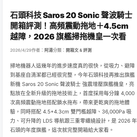
石頭科技 Saros 20 Sonic 聲波騎士
開箱評測！高頻震動拖地＋4.5cm
越障，2026 旗艦掃拖機皇一次看
2026/4/29
作者：
阿湯
分類：
開箱文 & 評測
掃地機器人這幾年的進步速度真的很快，從吸力、避障
到基座自清潔都已經很完整，今年石頭科技再推出旗艦
新機 Saros 20 Sonic 聲波騎士 強震增壓旗艦機皇，亮
點放在全新升級的拖地技術上，首度採用每分鐘 4,000
次高頻震動拖地搭配鎖水拖布，帶來更乾爽的拖地體
驗，同時搭配 4.5+4.3cm 雙門檻越障、36,000Pa 吸
力、可升降的 LDS 導航跟三重零纏繞設計，是 2026 年
石頭的年度旗艦，這次就完整開箱給大家看。