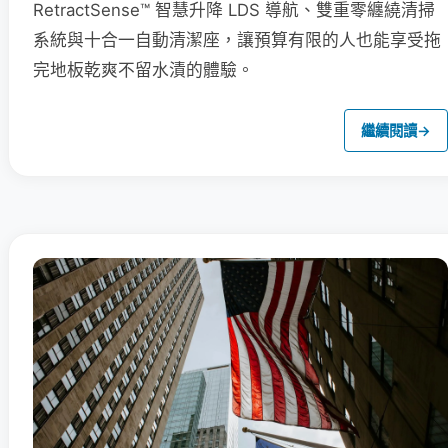
RetractSense™ 智慧升降 LDS 導航、雙重零纏繞清掃
系統與十合一自動清潔座，讓預算有限的人也能享受拖
完地板乾爽不留水漬的體驗。
繼續閱讀
→