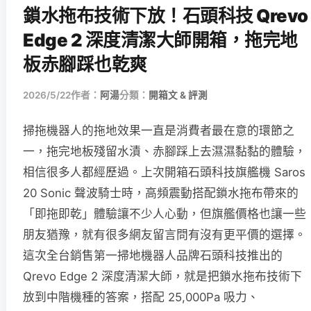
鎖水拖布技術下放！石頭科技 Qrevo
Edge 2 深度清潔大師開箱，拖完地
板赤腳踩也乾爽
2026/5/22
作者：
阿湯
分類：
開箱文 & 評測
掃拖機器人的拖地效果一直是消費者最在意的環節之
一，拖完地板殘留水漬、赤腳踩上去濕濕黏黏的體驗，
相信很多人都經歷過。上次開箱石頭科技旗艦機 Saros
20 Sonic 聲波騎士時，高頻震動搭配鎖水拖布帶來的
「即拖即乾」體驗讓不少人心動，但旗艦價格也讓一些
朋友猶豫，就有很多網友留言問有沒有更平價的選擇。
這次全台銷售第一掃地機器人品牌石頭科技推出的
Qrevo Edge 2 深度清潔大師，就是把鎖水拖布技術下
放到中階機種的答案，搭配 25,000Pa 吸力、