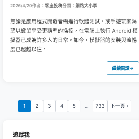
2026/4/20
作者：
客座投稿
分類：
網路大小事
無論是應用程式開發者需進行軟體測試，或手遊玩家渴
望以鍵鼠享受更精準的操控，在電腦上執行 Android 模
擬器已成為許多人的日常。如今，模擬器的安裝與流暢
度已超越以往。
繼續閱讀
→
1
2
3
4
5
...
733
下一頁 ›
追蹤我