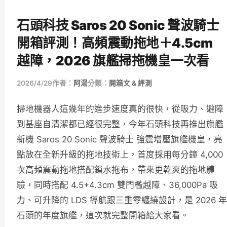
石頭科技 Saros 20 Sonic 聲波騎士
開箱評測！高頻震動拖地＋4.5cm
越障，2026 旗艦掃拖機皇一次看
2026/4/29
作者：
阿湯
分類：
開箱文 & 評測
掃地機器人這幾年的進步速度真的很快，從吸力、避障
到基座自清潔都已經很完整，今年石頭科技再推出旗艦
新機 Saros 20 Sonic 聲波騎士 強震增壓旗艦機皇，亮
點放在全新升級的拖地技術上，首度採用每分鐘 4,000
次高頻震動拖地搭配鎖水拖布，帶來更乾爽的拖地體
驗，同時搭配 4.5+4.3cm 雙門檻越障、36,000Pa 吸
力、可升降的 LDS 導航跟三重零纏繞設計，是 2026 年
石頭的年度旗艦，這次就完整開箱給大家看。