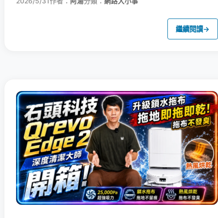
2026/5/31
作者：
阿湯
分類：
網路大小事
繼續閱讀
→