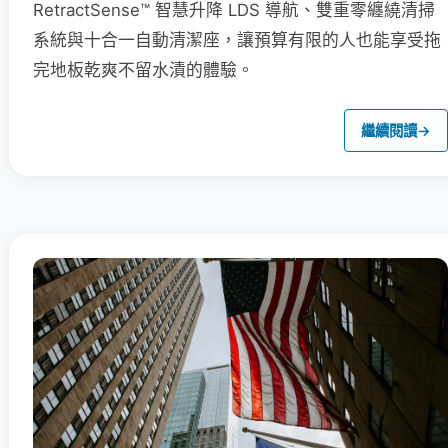
RetractSense™ 智慧升降 LDS 導航、雙重零纏繞清掃
系統與十合一自動清潔座，讓預算有限的人也能享受拖
完地板乾爽不留水漬的體驗。
繼續閱讀
→