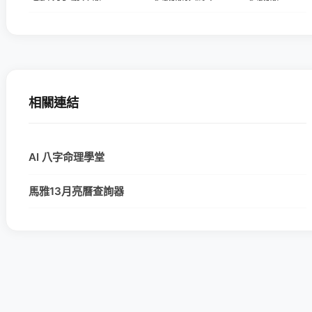
相關連結
AI 八字命理學堂
馬雅13月亮曆查詢器