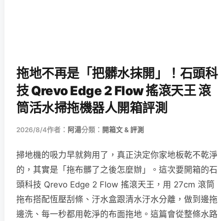
拖地不再是「把髒水抹開」！石頭科
技 Qrevo Edge 2 Flow 搖滾天王 滾
筒活水掃拖機器人開箱評測
2026/8/4
作者：
阿湯
分類：
開箱文 & 評測
掃地機的吸力早就夠用了，真正決定你家地板乾不乾淨
的，其實是「拖布髒了之後怎麼辦」。這次要開箱的石
頭科技 Qrevo Edge 2 Flow 搖滾天王，用 27cm 滾筒
拖布搭配恆壓刮條、汙水盒跟清水汙水分離，做到邊拖
邊洗、每一秒都用乾淨的布面拖地。這篇會從整條水路