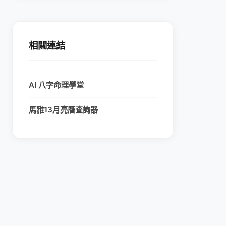
相關連結
AI 八字命理學堂
馬雅13月亮曆查詢器