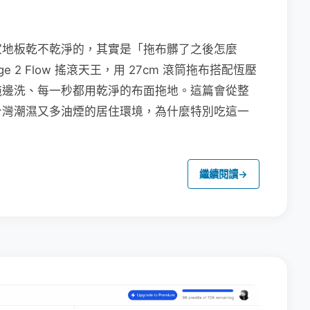
家地板乾不乾淨的，其實是「拖布髒了之後怎麼
e 2 Flow 搖滾天王，用 27cm 滾筒拖布搭配恆壓
拖邊洗、每一秒都用乾淨的布面拖地。這篇會從整
台灣潮濕又多油煙的居住環境，為什麼特別吃這一
繼續閱讀
→