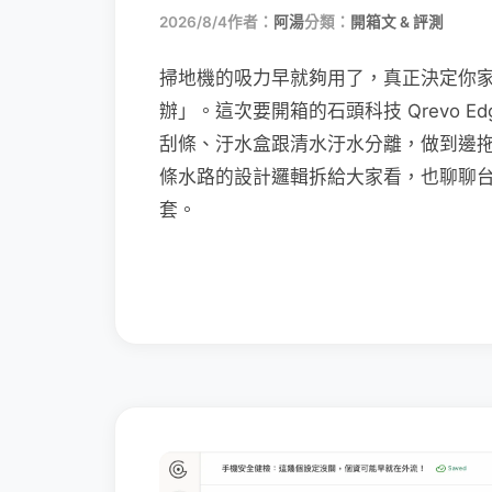
2026/8/4
作者：
阿湯
分類：
開箱文 & 評測
掃地機的吸力早就夠用了，真正決定你
辦」。這次要開箱的石頭科技 Qrevo Edg
刮條、汙水盒跟清水汙水分離，做到邊
條水路的設計邏輯拆給大家看，也聊聊
套。