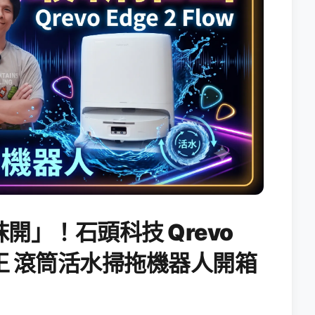
開」！石頭科技 Qrevo
搖滾天王 滾筒活水掃拖機器人開箱