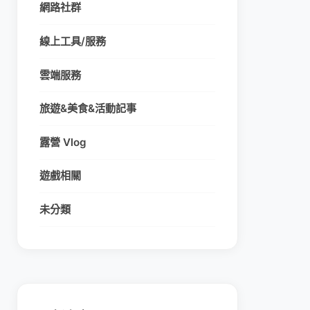
網路社群
線上工具/服務
雲端服務
旅遊&美食&活動記事
露營 Vlog
遊戲相關
未分類