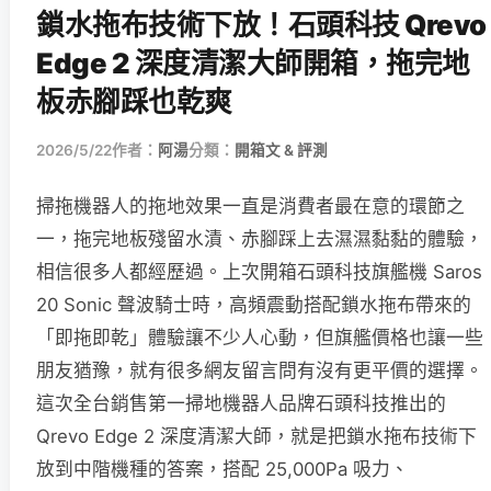
鎖水拖布技術下放！石頭科技 Qrevo
Edge 2 深度清潔大師開箱，拖完地
板赤腳踩也乾爽
2026/5/22
作者：
阿湯
分類：
開箱文 & 評測
掃拖機器人的拖地效果一直是消費者最在意的環節之
一，拖完地板殘留水漬、赤腳踩上去濕濕黏黏的體驗，
相信很多人都經歷過。上次開箱石頭科技旗艦機 Saros
20 Sonic 聲波騎士時，高頻震動搭配鎖水拖布帶來的
「即拖即乾」體驗讓不少人心動，但旗艦價格也讓一些
朋友猶豫，就有很多網友留言問有沒有更平價的選擇。
這次全台銷售第一掃地機器人品牌石頭科技推出的
Qrevo Edge 2 深度清潔大師，就是把鎖水拖布技術下
放到中階機種的答案，搭配 25,000Pa 吸力、