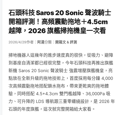
石頭科技 Saros 20 Sonic 聲波騎士
開箱評測！高頻震動拖地＋4.5cm
越障，2026 旗艦掃拖機皇一次看
2026/4/29
作者：
阿湯
分類：
開箱文 & 評測
掃地機器人這幾年的進步速度真的很快，從吸力、避障
到基座自清潔都已經很完整，今年石頭科技再推出旗艦
新機 Saros 20 Sonic 聲波騎士 強震增壓旗艦機皇，亮
點放在全新升級的拖地技術上，首度採用每分鐘 4,000
次高頻震動拖地搭配鎖水拖布，帶來更乾爽的拖地體
驗，同時搭配 4.5+4.3cm 雙門檻越障、36,000Pa 吸
力、可升降的 LDS 導航跟三重零纏繞設計，是 2026 年
石頭的年度旗艦，這次就完整開箱給大家看。