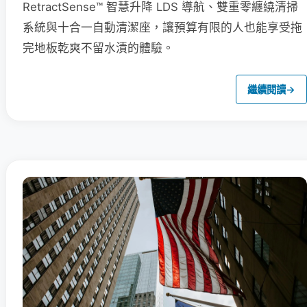
RetractSense™ 智慧升降 LDS 導航、雙重零纏繞清掃
系統與十合一自動清潔座，讓預算有限的人也能享受拖
完地板乾爽不留水漬的體驗。
繼續閱讀
→