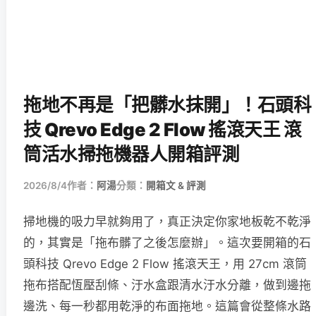
拖地不再是「把髒水抹開」！石頭科
技 Qrevo Edge 2 Flow 搖滾天王 滾
筒活水掃拖機器人開箱評測
2026/8/4
作者：
阿湯
分類：
開箱文 & 評測
掃地機的吸力早就夠用了，真正決定你家地板乾不乾淨
的，其實是「拖布髒了之後怎麼辦」。這次要開箱的石
頭科技 Qrevo Edge 2 Flow 搖滾天王，用 27cm 滾筒
拖布搭配恆壓刮條、汙水盒跟清水汙水分離，做到邊拖
邊洗、每一秒都用乾淨的布面拖地。這篇會從整條水路