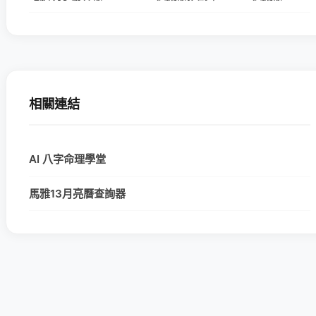
相關連結
AI 八字命理學堂
馬雅13月亮曆查詢器