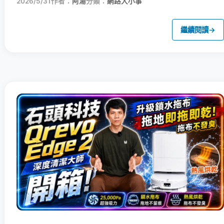
2026/5/31
作者：
阿湯
分類：
網路大小事
繼續閱讀
→