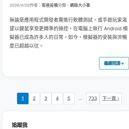
2026/4/20
作者：
客座投稿
分類：
網路大小事
無論是應用程式開發者需進行軟體測試，或手遊玩家渴
望以鍵鼠享受更精準的操控，在電腦上執行 Android 模
擬器已成為許多人的日常。如今，模擬器的安裝與流暢
度已超越以往。
繼續閱讀
→
1
2
3
4
5
...
733
下一頁 ›
追蹤我