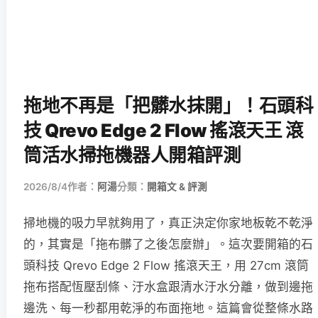
拖地不再是「把髒水抹開」！石頭科
技 Qrevo Edge 2 Flow 搖滾天王 滾
筒活水掃拖機器人開箱評測
2026/8/4
作者：
阿湯
分類：
開箱文 & 評測
掃地機的吸力早就夠用了，真正決定你家地板乾不乾淨
的，其實是「拖布髒了之後怎麼辦」。這次要開箱的石
頭科技 Qrevo Edge 2 Flow 搖滾天王，用 27cm 滾筒
拖布搭配恆壓刮條、汙水盒跟清水汙水分離，做到邊拖
邊洗、每一秒都用乾淨的布面拖地。這篇會從整條水路