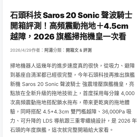
石頭科技 Saros 20 Sonic 聲波騎士
開箱評測！高頻震動拖地＋4.5cm
越障，2026 旗艦掃拖機皇一次看
2026/4/29
作者：
阿湯
分類：
開箱文 & 評測
掃地機器人這幾年的進步速度真的很快，從吸力、避障
到基座自清潔都已經很完整，今年石頭科技再推出旗艦
新機 Saros 20 Sonic 聲波騎士 強震增壓旗艦機皇，亮
點放在全新升級的拖地技術上，首度採用每分鐘 4,000
次高頻震動拖地搭配鎖水拖布，帶來更乾爽的拖地體
驗，同時搭配 4.5+4.3cm 雙門檻越障、36,000Pa 吸
力、可升降的 LDS 導航跟三重零纏繞設計，是 2026 年
石頭的年度旗艦，這次就完整開箱給大家看。