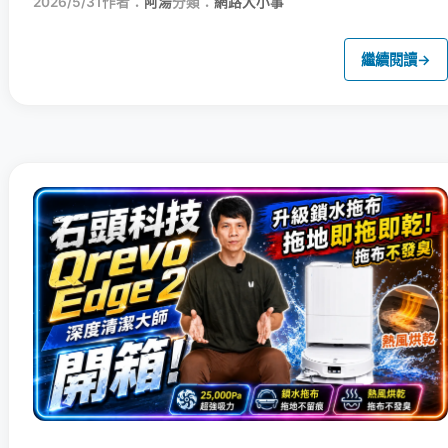
2026/5/31
作者：
阿湯
分類：
網路大小事
繼續閱讀
→