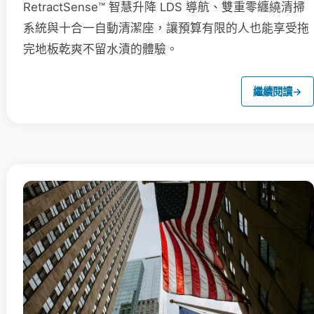
RetractSense™ 智慧升降 LDS 導航、雙重零纏繞清掃
系統與十合一自動清潔座，讓預算有限的人也能享受拖
完地板乾爽不留水漬的體驗。
繼續閱讀
→