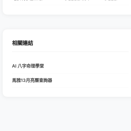
相關連結
AI 八字命理學堂
馬雅13月亮曆查詢器