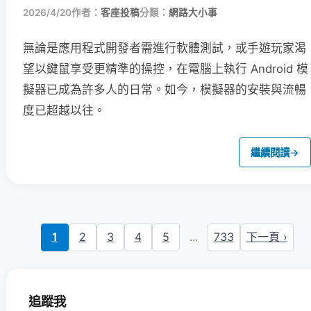
2026/4/20
作者：
客座投稿
分類：
網路大小事
無論是應用程式開發者需進行軟體測試，或手遊玩家渴
望以鍵鼠享受更精準的操控，在電腦上執行 Android 模
擬器已成為許多人的日常。如今，模擬器的安裝與流暢
度已超越以往。
繼續閱讀
→
1
2
3
4
5
...
733
下一頁 ›
追蹤我