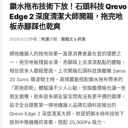
鎖水拖布技術下放！石頭科技 Qrevo
Edge 2 深度清潔大師開箱，拖完地
板赤腳踩也乾爽
2026/5/22
作者：
阿湯
分類：
開箱文 & 評測
掃拖機器人的拖地效果一直是消費者最在意的環節之
一，拖完地板殘留水漬、赤腳踩上去濕濕黏黏的體驗，
相信很多人都經歷過。上次開箱石頭科技旗艦機 Saros
20 Sonic 聲波騎士時，高頻震動搭配鎖水拖布帶來的
「即拖即乾」體驗讓不少人心動，但旗艦價格也讓一些
朋友猶豫，就有很多網友留言問有沒有更平價的選擇。
這次全台銷售第一掃地機器人品牌石頭科技推出的
Qrevo Edge 2 深度清潔大師，就是把鎖水拖布技術下
放到中階機種的答案，搭配 25,000Pa 吸力、