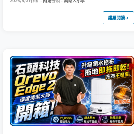
2026/5/31
作者：
阿湯
分類：
網路大小事
繼續閱讀
→