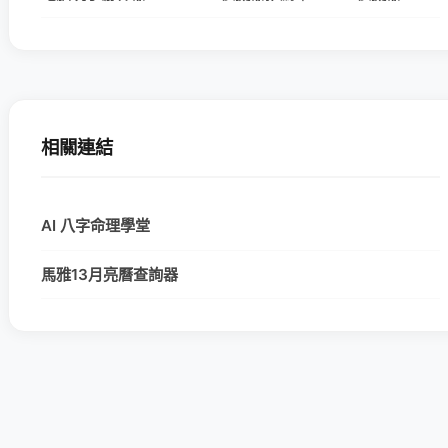
相關連結
AI 八字命理學堂
馬雅13月亮曆查詢器