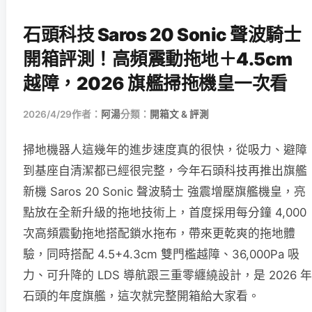
石頭科技 Saros 20 Sonic 聲波騎士
開箱評測！高頻震動拖地＋4.5cm
越障，2026 旗艦掃拖機皇一次看
2026/4/29
作者：
阿湯
分類：
開箱文 & 評測
掃地機器人這幾年的進步速度真的很快，從吸力、避障
到基座自清潔都已經很完整，今年石頭科技再推出旗艦
新機 Saros 20 Sonic 聲波騎士 強震增壓旗艦機皇，亮
點放在全新升級的拖地技術上，首度採用每分鐘 4,000
次高頻震動拖地搭配鎖水拖布，帶來更乾爽的拖地體
驗，同時搭配 4.5+4.3cm 雙門檻越障、36,000Pa 吸
力、可升降的 LDS 導航跟三重零纏繞設計，是 2026 年
石頭的年度旗艦，這次就完整開箱給大家看。