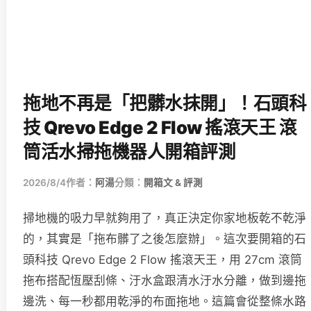
拖地不再是「把髒水抹開」！石頭科
技 Qrevo Edge 2 Flow 搖滾天王 滾
筒活水掃拖機器人開箱評測
2026/8/4
作者：
阿湯
分類：
開箱文 & 評測
掃地機的吸力早就夠用了，真正決定你家地板乾不乾淨
的，其實是「拖布髒了之後怎麼辦」。這次要開箱的石
頭科技 Qrevo Edge 2 Flow 搖滾天王，用 27cm 滾筒
拖布搭配恆壓刮條、汙水盒跟清水汙水分離，做到邊拖
邊洗、每一秒都用乾淨的布面拖地。這篇會從整條水路