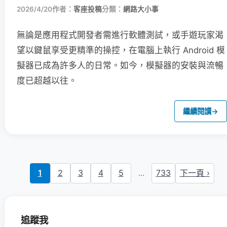
2026/4/20
作者：
客座投稿
分類：
網路大小事
無論是應用程式開發者需進行軟體測試，或手遊玩家渴
望以鍵鼠享受更精準的操控，在電腦上執行 Android 模
擬器已成為許多人的日常。如今，模擬器的安裝與流暢
度已超越以往。
繼續閱讀
→
1
2
3
4
5
...
733
下一頁 ›
追蹤我