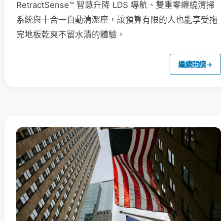
RetractSense™ 智慧升降 LDS 導航、雙重零纏繞清掃
系統與十合一自動清潔座，讓預算有限的人也能享受拖
完地板乾爽不留水漬的體驗。
繼續閱讀
→