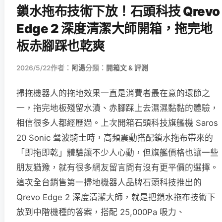
鎖水拖布技術下放！石頭科技 Qrevo
Edge 2 深度清潔大師開箱，拖完地
板赤腳踩也乾爽
2026/5/22
作者：
阿湯
分類：
開箱文 & 評測
掃拖機器人的拖地效果一直是消費者最在意的環節之
一，拖完地板殘留水漬、赤腳踩上去濕濕黏黏的體驗，
相信很多人都經歷過。上次開箱石頭科技旗艦機 Saros
20 Sonic 聲波騎士時，高頻震動搭配鎖水拖布帶來的
「即拖即乾」體驗讓不少人心動，但旗艦價格也讓一些
朋友猶豫，就有很多網友留言問有沒有更平價的選擇。
這次全台銷售第一掃地機器人品牌石頭科技推出的
Qrevo Edge 2 深度清潔大師，就是把鎖水拖布技術下
放到中階機種的答案，搭配 25,000Pa 吸力、