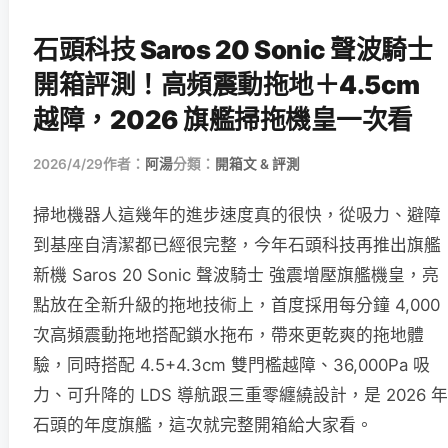
石頭科技 Saros 20 Sonic 聲波騎士
開箱評測！高頻震動拖地＋4.5cm
越障，2026 旗艦掃拖機皇一次看
2026/4/29
作者：
阿湯
分類：
開箱文 & 評測
掃地機器人這幾年的進步速度真的很快，從吸力、避障
到基座自清潔都已經很完整，今年石頭科技再推出旗艦
新機 Saros 20 Sonic 聲波騎士 強震增壓旗艦機皇，亮
點放在全新升級的拖地技術上，首度採用每分鐘 4,000
次高頻震動拖地搭配鎖水拖布，帶來更乾爽的拖地體
驗，同時搭配 4.5+4.3cm 雙門檻越障、36,000Pa 吸
力、可升降的 LDS 導航跟三重零纏繞設計，是 2026 年
石頭的年度旗艦，這次就完整開箱給大家看。