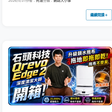
2026/5/31
作者：
阿湯
分類：
網路大小事
繼續閱讀
→