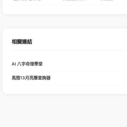
相關連結
AI 八字命理學堂
馬雅13月亮曆查詢器