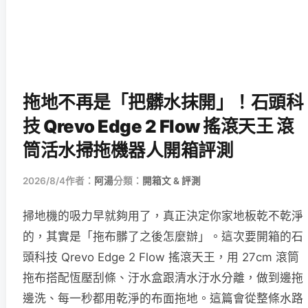
拖地不再是「把髒水抹開」！石頭科
技 Qrevo Edge 2 Flow 搖滾天王 滾
筒活水掃拖機器人開箱評測
2026/8/4
作者：
阿湯
分類：
開箱文 & 評測
掃地機的吸力早就夠用了，真正決定你家地板乾不乾淨
的，其實是「拖布髒了之後怎麼辦」。這次要開箱的石
頭科技 Qrevo Edge 2 Flow 搖滾天王，用 27cm 滾筒
拖布搭配恆壓刮條、汙水盒跟清水汙水分離，做到邊拖
邊洗、每一秒都用乾淨的布面拖地。這篇會從整條水路