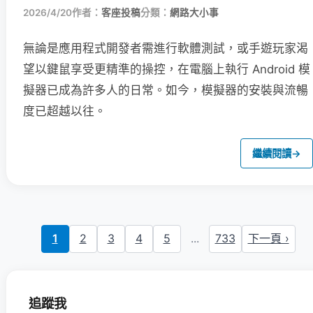
2026/4/20
作者：
客座投稿
分類：
網路大小事
無論是應用程式開發者需進行軟體測試，或手遊玩家渴
望以鍵鼠享受更精準的操控，在電腦上執行 Android 模
擬器已成為許多人的日常。如今，模擬器的安裝與流暢
度已超越以往。
繼續閱讀
→
1
2
3
4
5
...
733
下一頁 ›
追蹤我