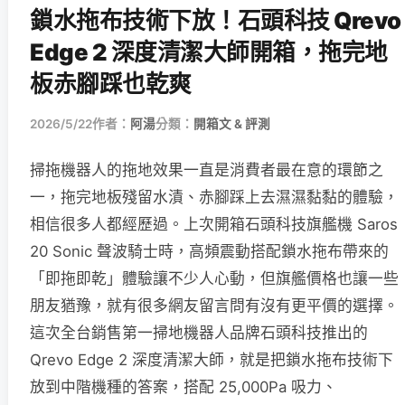
鎖水拖布技術下放！石頭科技 Qrevo
Edge 2 深度清潔大師開箱，拖完地
板赤腳踩也乾爽
2026/5/22
作者：
阿湯
分類：
開箱文 & 評測
掃拖機器人的拖地效果一直是消費者最在意的環節之
一，拖完地板殘留水漬、赤腳踩上去濕濕黏黏的體驗，
相信很多人都經歷過。上次開箱石頭科技旗艦機 Saros
20 Sonic 聲波騎士時，高頻震動搭配鎖水拖布帶來的
「即拖即乾」體驗讓不少人心動，但旗艦價格也讓一些
朋友猶豫，就有很多網友留言問有沒有更平價的選擇。
這次全台銷售第一掃地機器人品牌石頭科技推出的
Qrevo Edge 2 深度清潔大師，就是把鎖水拖布技術下
放到中階機種的答案，搭配 25,000Pa 吸力、