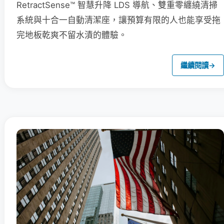
RetractSense™ 智慧升降 LDS 導航、雙重零纏繞清掃
系統與十合一自動清潔座，讓預算有限的人也能享受拖
完地板乾爽不留水漬的體驗。
繼續閱讀
→