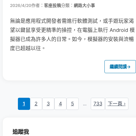
2026/4/20
作者：
客座投稿
分類：
網路大小事
無論是應用程式開發者需進行軟體測試，或手遊玩家渴
望以鍵鼠享受更精準的操控，在電腦上執行 Android 模
擬器已成為許多人的日常。如今，模擬器的安裝與流暢
度已超越以往。
繼續閱讀
→
1
2
3
4
5
...
733
下一頁 ›
追蹤我