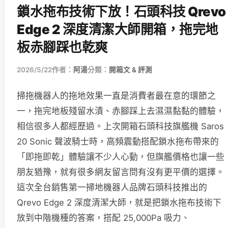
鎖水拖布技術下放！石頭科技 Qrevo
Edge 2 深度清潔大師開箱，拖完地
板赤腳踩也乾爽
2026/5/22
作者：
阿湯
分類：
開箱文 & 評測
掃拖機器人的拖地效果一直是消費者最在意的環節之
一，拖完地板殘留水漬、赤腳踩上去濕濕黏黏的體驗，
相信很多人都經歷過。上次開箱石頭科技旗艦機 Saros
20 Sonic 聲波騎士時，高頻震動搭配鎖水拖布帶來的
「即拖即乾」體驗讓不少人心動，但旗艦價格也讓一些
朋友猶豫，就有很多網友留言問有沒有更平價的選擇。
這次全台銷售第一掃地機器人品牌石頭科技推出的
Qrevo Edge 2 深度清潔大師，就是把鎖水拖布技術下
放到中階機種的答案，搭配 25,000Pa 吸力、