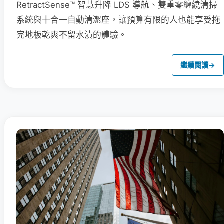
RetractSense™ 智慧升降 LDS 導航、雙重零纏繞清掃
系統與十合一自動清潔座，讓預算有限的人也能享受拖
完地板乾爽不留水漬的體驗。
繼續閱讀
→