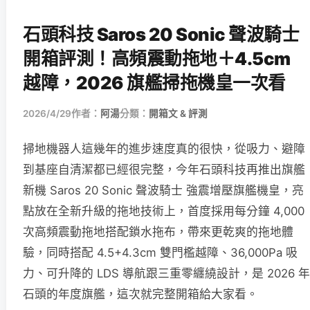
石頭科技 Saros 20 Sonic 聲波騎士
開箱評測！高頻震動拖地＋4.5cm
越障，2026 旗艦掃拖機皇一次看
2026/4/29
作者：
阿湯
分類：
開箱文 & 評測
掃地機器人這幾年的進步速度真的很快，從吸力、避障
到基座自清潔都已經很完整，今年石頭科技再推出旗艦
新機 Saros 20 Sonic 聲波騎士 強震增壓旗艦機皇，亮
點放在全新升級的拖地技術上，首度採用每分鐘 4,000
次高頻震動拖地搭配鎖水拖布，帶來更乾爽的拖地體
驗，同時搭配 4.5+4.3cm 雙門檻越障、36,000Pa 吸
力、可升降的 LDS 導航跟三重零纏繞設計，是 2026 年
石頭的年度旗艦，這次就完整開箱給大家看。