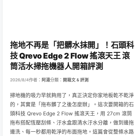
拖地不再是「把髒水抹開」！石頭科
技 Qrevo Edge 2 Flow 搖滾天王 滾
筒活水掃拖機器人開箱評測
2026/8/4
作者：
阿湯
分類：
開箱文 & 評測
掃地機的吸力早就夠用了，真正決定你家地板乾不乾淨
的，其實是「拖布髒了之後怎麼辦」。這次要開箱的石
頭科技 Qrevo Edge 2 Flow 搖滾天王，用 27cm 滾筒
拖布搭配恆壓刮條、汙水盒跟清水汙水分離，做到邊拖
邊洗、每一秒都用乾淨的布面拖地。這篇會從整條水路