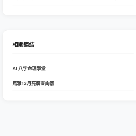
相關連結
AI 八字命理學堂
馬雅13月亮曆查詢器