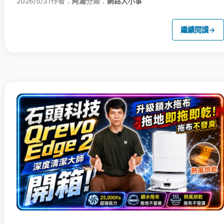
2026/5/31
作者：
阿湯
分類：
網路大小事
繼續閱讀
→