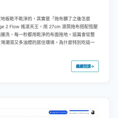
家地板乾不乾淨的，其實是「拖布髒了之後怎麼
e 2 Flow 搖滾天王，用 27cm 滾筒拖布搭配恆壓
拖邊洗、每一秒都用乾淨的布面拖地。這篇會從整
台灣潮濕又多油煙的居住環境，為什麼特別吃這一
繼續閱讀
→