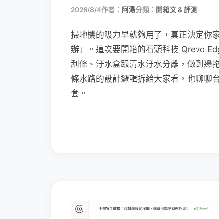
2026/8/4
作者：
阿湯
分類：
開箱文 & 評測
掃地機的吸力早就夠用了，真正決定你
辦」。這次要開箱的石頭科技 Qrevo Edg
刮條、汙水盒跟清水汙水分離，做到邊
條水路的設計邏輯拆給大家看，也聊聊
套。