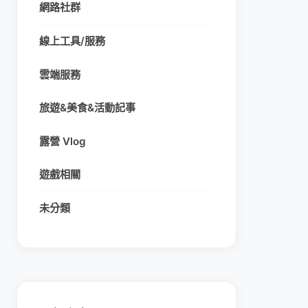
網路社群
線上工具/服務
雲端服務
旅遊&美食&活動記事
露營 Vlog
遊戲相關
未分類