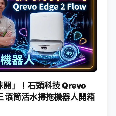
開」！石頭科技 Qrevo
搖滾天王 滾筒活水掃拖機器人開箱