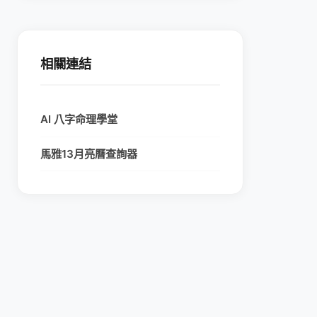
相關連結
AI 八字命理學堂
馬雅13月亮曆查詢器