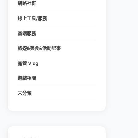
網路社群
線上工具/服務
雲端服務
旅遊&美食&活動記事
露營 Vlog
遊戲相關
未分類