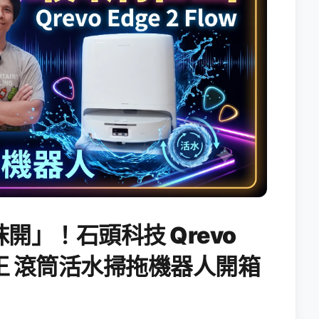
開」！石頭科技 Qrevo
搖滾天王 滾筒活水掃拖機器人開箱