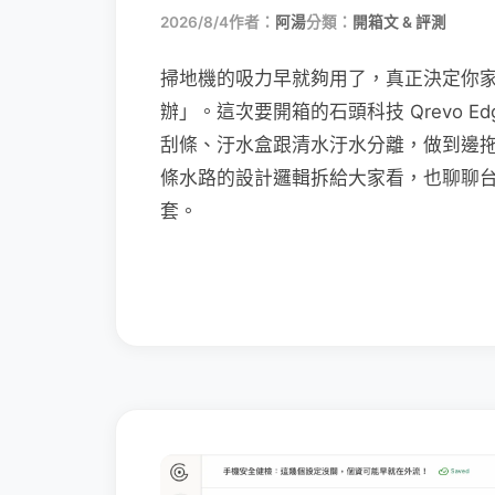
2026/8/4
作者：
阿湯
分類：
開箱文 & 評測
掃地機的吸力早就夠用了，真正決定你
辦」。這次要開箱的石頭科技 Qrevo Edg
刮條、汙水盒跟清水汙水分離，做到邊
條水路的設計邏輯拆給大家看，也聊聊
套。