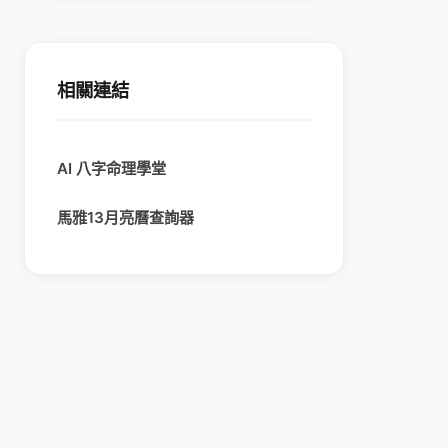
相關連結
AI 八字命理學堂
馬雅13月亮曆查詢器