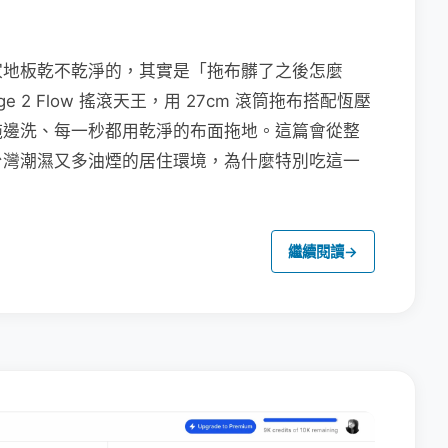
家地板乾不乾淨的，其實是「拖布髒了之後怎麼
e 2 Flow 搖滾天王，用 27cm 滾筒拖布搭配恆壓
拖邊洗、每一秒都用乾淨的布面拖地。這篇會從整
台灣潮濕又多油煙的居住環境，為什麼特別吃這一
繼續閱讀
→