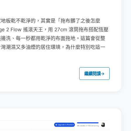
家地板乾不乾淨的，其實是「拖布髒了之後怎麼
e 2 Flow 搖滾天王，用 27cm 滾筒拖布搭配恆壓
拖邊洗、每一秒都用乾淨的布面拖地。這篇會從整
台灣潮濕又多油煙的居住環境，為什麼特別吃這一
繼續閱讀
→