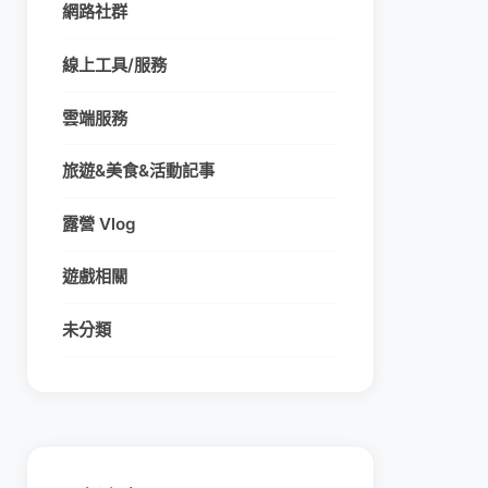
網路社群
線上工具/服務
雲端服務
旅遊&美食&活動記事
露營 Vlog
遊戲相關
未分類