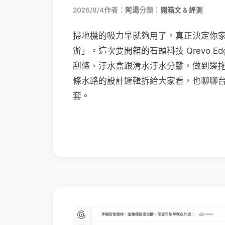
2026/8/4
作者：
阿湯
分類：
開箱文 & 評測
掃地機的吸力早就夠用了，真正決定你
辦」。這次要開箱的石頭科技 Qrevo Edg
刮條、汙水盒跟清水汙水分離，做到邊
條水路的設計邏輯拆給大家看，也聊聊
套。