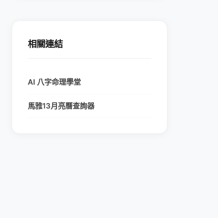
相關連結
AI 八字命理學堂
馬雅13月亮曆查詢器