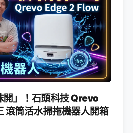
開」！石頭科技 Qrevo
搖滾天王 滾筒活水掃拖機器人開箱