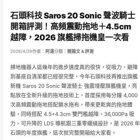
石頭科技 Saros 20 Sonic 聲波騎士
開箱評測！高頻震動拖地＋4.5cm
越障，2026 旗艦掃拖機皇一次看
2026/4/29
作者：
阿湯
分類：
開箱文 & 評測
掃地機器人這幾年的進步速度真的很快，從吸力、避障
到基座自清潔都已經很完整，今年石頭科技再推出旗艦
新機 Saros 20 Sonic 聲波騎士 強震增壓旗艦機皇，亮
點放在全新升級的拖地技術上，首度採用每分鐘 4,000
次高頻震動拖地搭配鎖水拖布，帶來更乾爽的拖地體
驗，同時搭配 4.5+4.3cm 雙門檻越障、36,000Pa 吸
力、可升降的 LDS 導航跟三重零纏繞設計，是 2026 年
石頭的年度旗艦，這次就完整開箱給大家看。