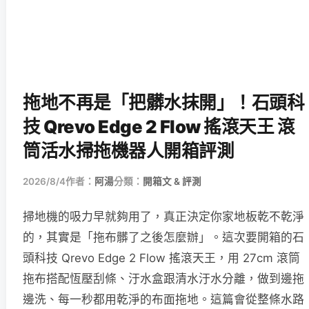
拖地不再是「把髒水抹開」！石頭科
技 Qrevo Edge 2 Flow 搖滾天王 滾
筒活水掃拖機器人開箱評測
2026/8/4
作者：
阿湯
分類：
開箱文 & 評測
掃地機的吸力早就夠用了，真正決定你家地板乾不乾淨
的，其實是「拖布髒了之後怎麼辦」。這次要開箱的石
頭科技 Qrevo Edge 2 Flow 搖滾天王，用 27cm 滾筒
拖布搭配恆壓刮條、汙水盒跟清水汙水分離，做到邊拖
邊洗、每一秒都用乾淨的布面拖地。這篇會從整條水路