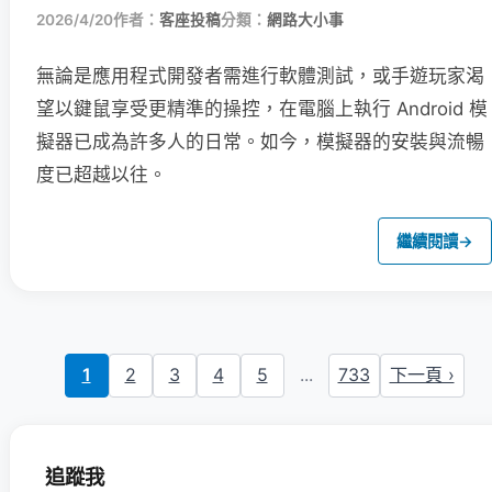
2026/4/20
作者：
客座投稿
分類：
網路大小事
無論是應用程式開發者需進行軟體測試，或手遊玩家渴
望以鍵鼠享受更精準的操控，在電腦上執行 Android 模
擬器已成為許多人的日常。如今，模擬器的安裝與流暢
度已超越以往。
繼續閱讀
→
1
2
3
4
5
...
733
下一頁 ›
追蹤我