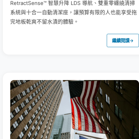
RetractSense™ 智慧升降 LDS 導航、雙重零纏繞清掃
系統與十合一自動清潔座，讓預算有限的人也能享受拖
完地板乾爽不留水漬的體驗。
繼續閱讀
→