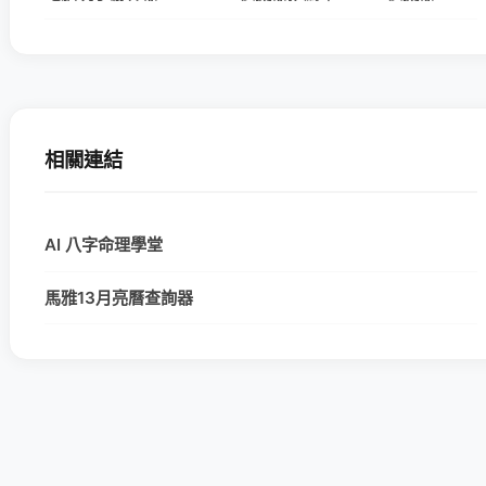
相關連結
AI 八字命理學堂
馬雅13月亮曆查詢器