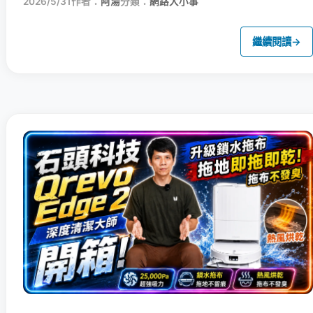
2026/5/31
作者：
阿湯
分類：
網路大小事
繼續閱讀
→