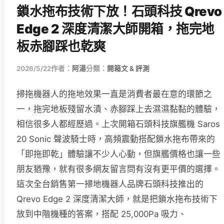
鎖水拖布技術下放！石頭科技 Qrevo
Edge 2 深度清潔大師開箱，拖完地
板赤腳踩也乾爽
2026/5/22
作者：
阿湯
分類：
開箱文 & 評測
掃拖機器人的拖地效果一直是消費者最在意的環節之
一，拖完地板殘留水漬、赤腳踩上去濕濕黏黏的體驗，
相信很多人都經歷過。上次開箱石頭科技旗艦機 Saros
20 Sonic 聲波騎士時，高頻震動搭配鎖水拖布帶來的
「即拖即乾」體驗讓不少人心動，但旗艦價格也讓一些
朋友猶豫，就有很多網友留言問有沒有更平價的選擇。
這次全台銷售第一掃地機器人品牌石頭科技推出的
Qrevo Edge 2 深度清潔大師，就是把鎖水拖布技術下
放到中階機種的答案，搭配 25,000Pa 吸力、