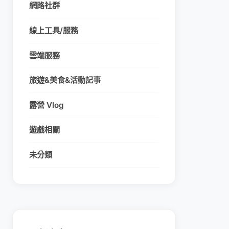
網路社群
線上工具/服務
雲端服務
旅遊&美食&活動記事
露營 Vlog
遊戲相關
未分類