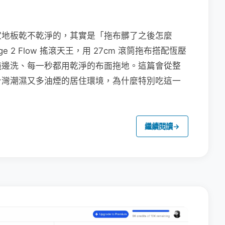
家地板乾不乾淨的，其實是「拖布髒了之後怎麼
e 2 Flow 搖滾天王，用 27cm 滾筒拖布搭配恆壓
拖邊洗、每一秒都用乾淨的布面拖地。這篇會從整
台灣潮濕又多油煙的居住環境，為什麼特別吃這一
繼續閱讀
→