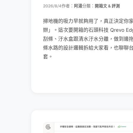
2026/8/4
作者：
阿湯
分類：
開箱文 & 評測
掃地機的吸力早就夠用了，真正決定你
辦」。這次要開箱的石頭科技 Qrevo Edg
刮條、汙水盒跟清水汙水分離，做到邊
條水路的設計邏輯拆給大家看，也聊聊
套。