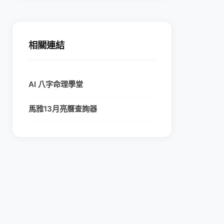
相關連結
AI 八字命理學堂
馬雅13月亮曆查詢器