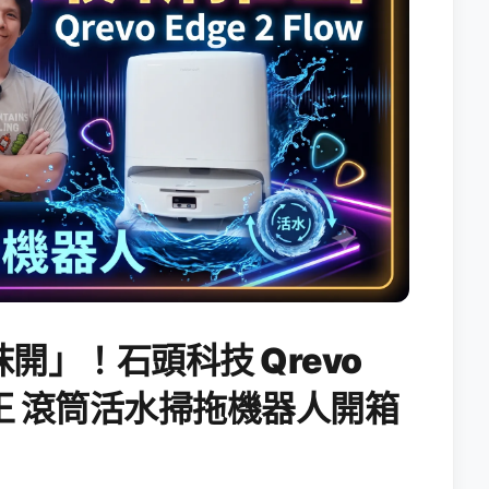
開」！石頭科技 Qrevo
搖滾天王 滾筒活水掃拖機器人開箱