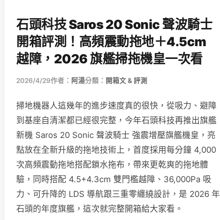
石頭科技 Saros 20 Sonic 聲波騎士
開箱評測！高頻震動拖地＋4.5cm
越障，2026 旗艦掃拖機皇一次看
2026/4/29
作者：
阿湯
分類：
開箱文 & 評測
掃地機器人這幾年的進步速度真的很快，從吸力、避障
到基座自清潔都已經很完整，今年石頭科技再推出旗艦
新機 Saros 20 Sonic 聲波騎士 強震增壓旗艦機皇，亮
點放在全新升級的拖地技術上，首度採用每分鐘 4,000
次高頻震動拖地搭配鎖水拖布，帶來更乾爽的拖地體
驗，同時搭配 4.5+4.3cm 雙門檻越障、36,000Pa 吸
力、可升降的 LDS 導航跟三重零纏繞設計，是 2026 年
石頭的年度旗艦，這次就完整開箱給大家看。