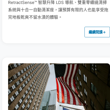
RetractSense™ 智慧升降 LDS 導航、雙重零纏繞清掃
系統與十合一自動清潔座，讓預算有限的人也能享受拖
完地板乾爽不留水漬的體驗。
繼續閱讀
→