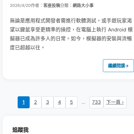
2026/4/20
作者：
客座投稿
分類：
網路大小事
無論是應用程式開發者需進行軟體測試，或手遊玩家渴
望以鍵鼠享受更精準的操控，在電腦上執行 Android 模
擬器已成為許多人的日常。如今，模擬器的安裝與流暢
度已超越以往。
繼續閱讀
→
1
2
3
4
5
...
733
下一頁 ›
追蹤我