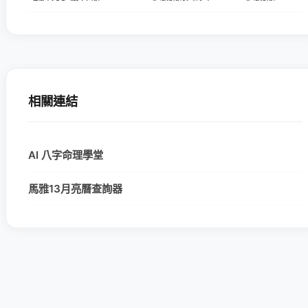
相關連結
AI 八字命理學堂
馬雅13月亮曆查詢器