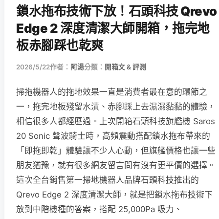
鎖水拖布技術下放！石頭科技 Qrevo
Edge 2 深度清潔大師開箱，拖完地
板赤腳踩也乾爽
2026/5/22
作者：
阿湯
分類：
開箱文 & 評測
掃拖機器人的拖地效果一直是消費者最在意的環節之
一，拖完地板殘留水漬、赤腳踩上去濕濕黏黏的體驗，
相信很多人都經歷過。上次開箱石頭科技旗艦機 Saros
20 Sonic 聲波騎士時，高頻震動搭配鎖水拖布帶來的
「即拖即乾」體驗讓不少人心動，但旗艦價格也讓一些
朋友猶豫，就有很多網友留言問有沒有更平價的選擇。
這次全台銷售第一掃地機器人品牌石頭科技推出的
Qrevo Edge 2 深度清潔大師，就是把鎖水拖布技術下
放到中階機種的答案，搭配 25,000Pa 吸力、