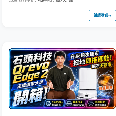
2026/5/31
作者：
阿湯
分類：
網路大小事
繼續閱讀
→