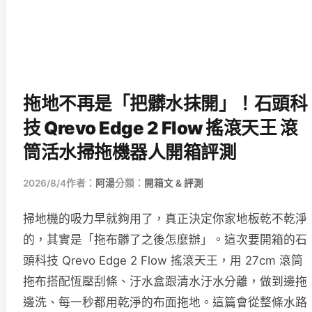
拖地不再是「把髒水抹開」！石頭科
技 Qrevo Edge 2 Flow 搖滾天王 滾
筒活水掃拖機器人開箱評測
2026/8/4
作者：
阿湯
分類：
開箱文 & 評測
掃地機的吸力早就夠用了，真正決定你家地板乾不乾淨
的，其實是「拖布髒了之後怎麼辦」。這次要開箱的石
頭科技 Qrevo Edge 2 Flow 搖滾天王，用 27cm 滾筒
拖布搭配恆壓刮條、汙水盒跟清水汙水分離，做到邊拖
邊洗、每一秒都用乾淨的布面拖地。這篇會從整條水路