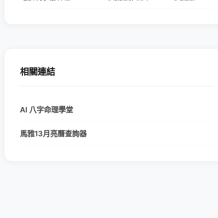
相關連結
AI 八字命理學堂
馬雅13月亮曆查詢器