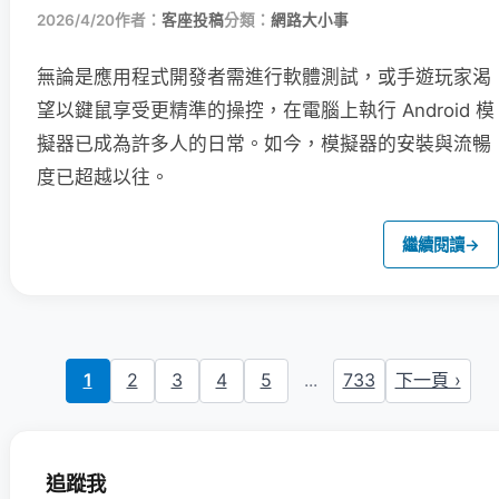
2026/4/20
作者：
客座投稿
分類：
網路大小事
無論是應用程式開發者需進行軟體測試，或手遊玩家渴
望以鍵鼠享受更精準的操控，在電腦上執行 Android 模
擬器已成為許多人的日常。如今，模擬器的安裝與流暢
度已超越以往。
繼續閱讀
→
1
2
3
4
5
...
733
下一頁 ›
追蹤我