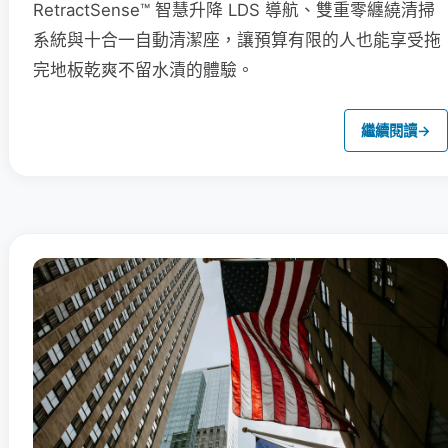
RetractSense™ 智慧升降 LDS 導航、雙重零纏繞清掃
系統與十合一自動清潔座，讓預算有限的人也能享受拖
完地板乾爽不留水漬的體驗。
繼續閱讀
→