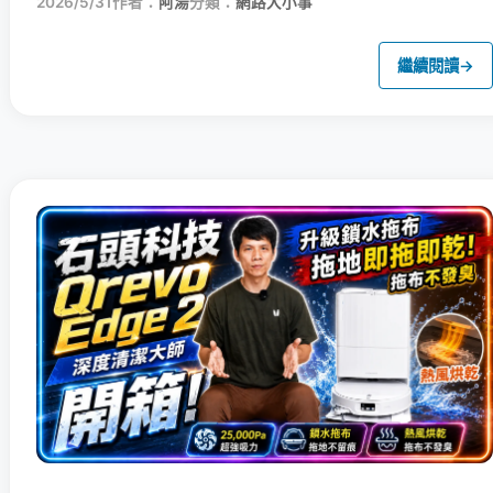
2026/5/31
作者：
阿湯
分類：
網路大小事
繼續閱讀
→