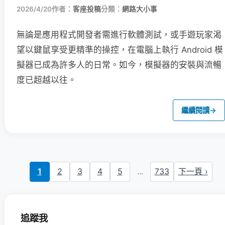
2026/4/20
作者：
客座投稿
分類：
網路大小事
無論是應用程式開發者需進行軟體測試，或手遊玩家渴
望以鍵鼠享受更精準的操控，在電腦上執行 Android 模
擬器已成為許多人的日常。如今，模擬器的安裝與流暢
度已超越以往。
繼續閱讀
→
1
2
3
4
5
...
733
下一頁 ›
追蹤我