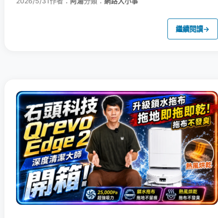
2026/5/31
作者：
阿湯
分類：
網路大小事
繼續閱讀
→