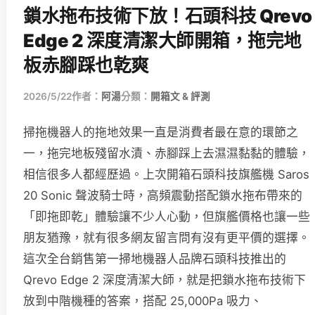
鎖水拖布技術下放！石頭科技 Qrevo
Edge 2 深度清潔大師開箱，拖完地
板赤腳踩也乾爽
2026/5/22
作者：
阿湯
分類：
開箱文 & 評測
掃拖機器人的拖地效果一直是消費者最在意的環節之
一，拖完地板殘留水漬、赤腳踩上去濕濕黏黏的體驗，
相信很多人都經歷過。上次開箱石頭科技旗艦機 Saros
20 Sonic 聲波騎士時，高頻震動搭配鎖水拖布帶來的
「即拖即乾」體驗讓不少人心動，但旗艦價格也讓一些
朋友猶豫，就有很多網友留言問有沒有更平價的選擇。
這次全台銷售第一掃地機器人品牌石頭科技推出的
Qrevo Edge 2 深度清潔大師，就是把鎖水拖布技術下
放到中階機種的答案，搭配 25,000Pa 吸力、