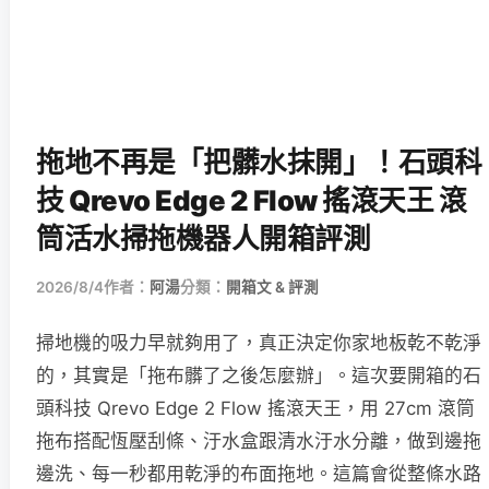
拖地不再是「把髒水抹開」！石頭科
技 Qrevo Edge 2 Flow 搖滾天王 滾
筒活水掃拖機器人開箱評測
2026/8/4
作者：
阿湯
分類：
開箱文 & 評測
掃地機的吸力早就夠用了，真正決定你家地板乾不乾淨
的，其實是「拖布髒了之後怎麼辦」。這次要開箱的石
頭科技 Qrevo Edge 2 Flow 搖滾天王，用 27cm 滾筒
拖布搭配恆壓刮條、汙水盒跟清水汙水分離，做到邊拖
邊洗、每一秒都用乾淨的布面拖地。這篇會從整條水路