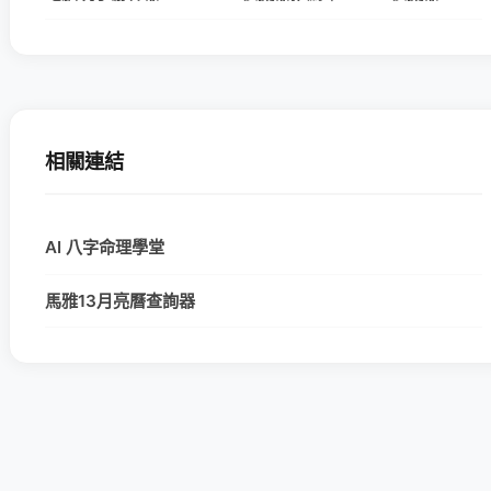
相關連結
AI 八字命理學堂
馬雅13月亮曆查詢器