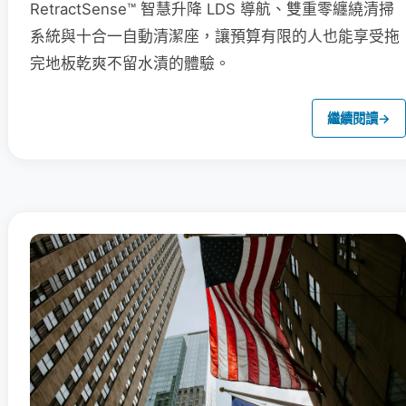
RetractSense™ 智慧升降 LDS 導航、雙重零纏繞清掃
系統與十合一自動清潔座，讓預算有限的人也能享受拖
完地板乾爽不留水漬的體驗。
繼續閱讀
→