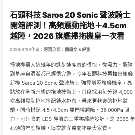
石頭科技 Saros 20 Sonic 聲波騎士
開箱評測！高頻震動拖地＋4.5cm
越障，2026 旗艦掃拖機皇一次看
2026/4/29
作者：
阿湯
分類：
開箱文 & 評測
掃地機器人這幾年的進步速度真的很快，從吸力、避障
到基座自清潔都已經很完整，今年石頭科技再推出旗艦
新機 Saros 20 Sonic 聲波騎士 強震增壓旗艦機皇，亮
點放在全新升級的拖地技術上，首度採用每分鐘 4,000
次高頻震動拖地搭配鎖水拖布，帶來更乾爽的拖地體
驗，同時搭配 4.5+4.3cm 雙門檻越障、36,000Pa 吸
力、可升降的 LDS 導航跟三重零纏繞設計，是 2026 年
石頭的年度旗艦，這次就完整開箱給大家看。