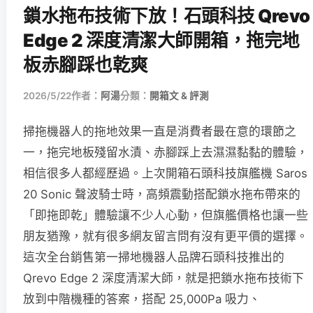
鎖水拖布技術下放！石頭科技 Qrevo
Edge 2 深度清潔大師開箱，拖完地
板赤腳踩也乾爽
2026/5/22
作者：
阿湯
分類：
開箱文 & 評測
掃拖機器人的拖地效果一直是消費者最在意的環節之
一，拖完地板殘留水漬、赤腳踩上去濕濕黏黏的體驗，
相信很多人都經歷過。上次開箱石頭科技旗艦機 Saros
20 Sonic 聲波騎士時，高頻震動搭配鎖水拖布帶來的
「即拖即乾」體驗讓不少人心動，但旗艦價格也讓一些
朋友猶豫，就有很多網友留言問有沒有更平價的選擇。
這次全台銷售第一掃地機器人品牌石頭科技推出的
Qrevo Edge 2 深度清潔大師，就是把鎖水拖布技術下
放到中階機種的答案，搭配 25,000Pa 吸力、