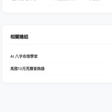
相關連結
AI 八字命理學堂
馬雅13月亮曆查詢器