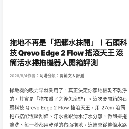
拖地不再是「把髒水抹開」！石頭科
技 Qrevo Edge 2 Flow 搖滾天王 滾
筒活水掃拖機器人開箱評測
2026/8/4
作者：
阿湯
分類：
開箱文 & 評測
掃地機的吸力早就夠用了，真正決定你家地板乾不乾淨
的，其實是「拖布髒了之後怎麼辦」。這次要開箱的石
頭科技 Qrevo Edge 2 Flow 搖滾天王，用 27cm 滾筒
拖布搭配恆壓刮條、汙水盒跟清水汙水分離，做到邊拖
邊洗、每一秒都用乾淨的布面拖地。這篇會從整條水路