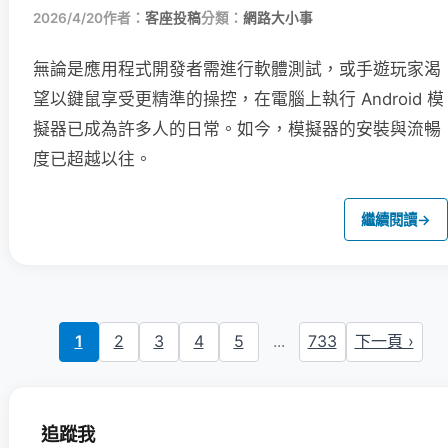
2026/4/20
作者：
客座投稿
分類：
網路大小事
無論是應用程式開發者需進行軟體測試，或手遊玩家渴
望以鍵鼠享受更精準的操控，在電腦上執行 Android 模
擬器已成為許多人的日常。如今，模擬器的安裝與流暢
度已超越以往。
繼續閱讀
→
1
2
3
4
5
...
733
下一頁 ›
追蹤我