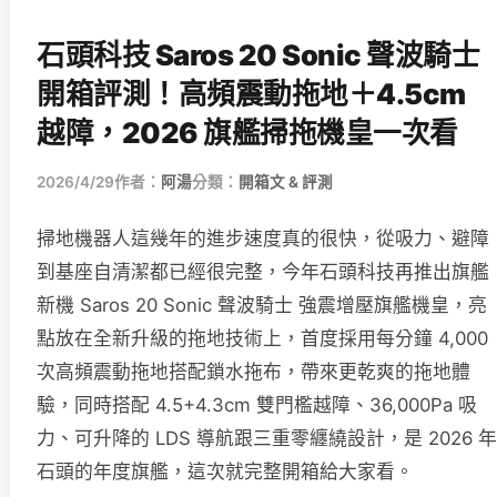
石頭科技 Saros 20 Sonic 聲波騎士
開箱評測！高頻震動拖地＋4.5cm
越障，2026 旗艦掃拖機皇一次看
2026/4/29
作者：
阿湯
分類：
開箱文 & 評測
掃地機器人這幾年的進步速度真的很快，從吸力、避障
到基座自清潔都已經很完整，今年石頭科技再推出旗艦
新機 Saros 20 Sonic 聲波騎士 強震增壓旗艦機皇，亮
點放在全新升級的拖地技術上，首度採用每分鐘 4,000
次高頻震動拖地搭配鎖水拖布，帶來更乾爽的拖地體
驗，同時搭配 4.5+4.3cm 雙門檻越障、36,000Pa 吸
力、可升降的 LDS 導航跟三重零纏繞設計，是 2026 年
石頭的年度旗艦，這次就完整開箱給大家看。