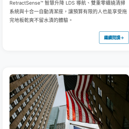
RetractSense™ 智慧升降 LDS 導航、雙重零纏繞清掃
系統與十合一自動清潔座，讓預算有限的人也能享受拖
完地板乾爽不留水漬的體驗。
繼續閱讀
→