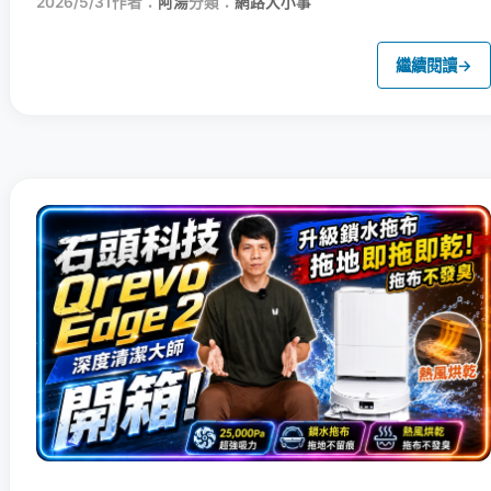
2026/5/31
作者：
阿湯
分類：
網路大小事
繼續閱讀
→