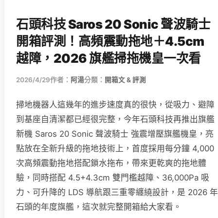
石頭科技 Saros 20 Sonic 聲波騎士
開箱評測！高頻震動拖地＋4.5cm
越障，2026 旗艦掃拖機皇一次看
2026/4/29
作者：
阿湯
分類：
開箱文 & 評測
掃地機器人這幾年的進步速度真的很快，從吸力、避障
到基座自清潔都已經很完整，今年石頭科技再推出旗艦
新機 Saros 20 Sonic 聲波騎士 強震增壓旗艦機皇，亮
點放在全新升級的拖地技術上，首度採用每分鐘 4,000
次高頻震動拖地搭配鎖水拖布，帶來更乾爽的拖地體
驗，同時搭配 4.5+4.3cm 雙門檻越障、36,000Pa 吸
力、可升降的 LDS 導航跟三重零纏繞設計，是 2026 年
石頭的年度旗艦，這次就完整開箱給大家看。