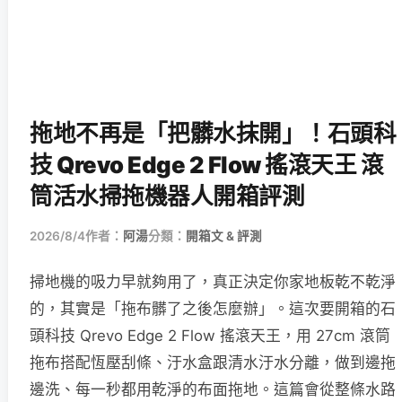
拖地不再是「把髒水抹開」！石頭科
技 Qrevo Edge 2 Flow 搖滾天王 滾
筒活水掃拖機器人開箱評測
2026/8/4
作者：
阿湯
分類：
開箱文 & 評測
掃地機的吸力早就夠用了，真正決定你家地板乾不乾淨
的，其實是「拖布髒了之後怎麼辦」。這次要開箱的石
頭科技 Qrevo Edge 2 Flow 搖滾天王，用 27cm 滾筒
拖布搭配恆壓刮條、汙水盒跟清水汙水分離，做到邊拖
邊洗、每一秒都用乾淨的布面拖地。這篇會從整條水路