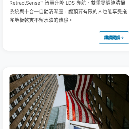
RetractSense™ 智慧升降 LDS 導航、雙重零纏繞清掃
系統與十合一自動清潔座，讓預算有限的人也能享受拖
完地板乾爽不留水漬的體驗。
繼續閱讀
→