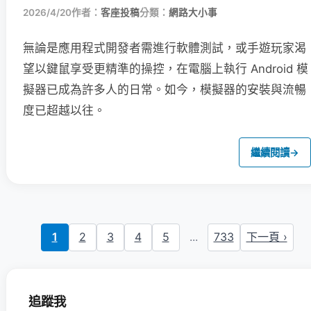
2026/4/20
作者：
客座投稿
分類：
網路大小事
無論是應用程式開發者需進行軟體測試，或手遊玩家渴
望以鍵鼠享受更精準的操控，在電腦上執行 Android 模
擬器已成為許多人的日常。如今，模擬器的安裝與流暢
度已超越以往。
繼續閱讀
→
1
2
3
4
5
...
733
下一頁 ›
追蹤我