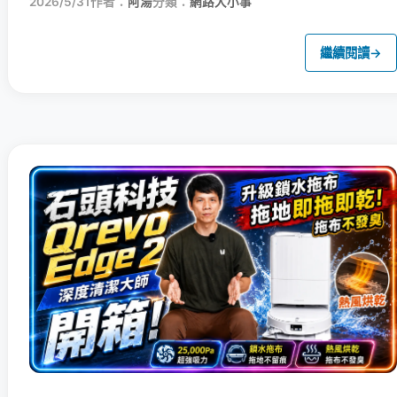
2026/5/31
作者：
阿湯
分類：
網路大小事
繼續閱讀
→