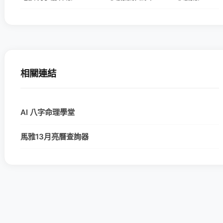
相關連結
AI 八字命理學堂
馬雅13月亮曆查詢器