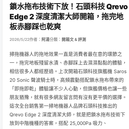
鎖水拖布技術下放！石頭科技 Qrevo
Edge 2 深度清潔大師開箱，拖完地
板赤腳踩也乾爽
2026/5/22
作者：
阿湯
分類：
開箱文 & 評測
掃拖機器人的拖地效果一直是消費者最在意的環節之
一，拖完地板殘留水漬、赤腳踩上去濕濕黏黏的體驗，
相信很多人都經歷過。上次開箱石頭科技旗艦機 Saros
20 Sonic 聲波騎士時，高頻震動搭配鎖水拖布帶來的
「即拖即乾」體驗讓不少人心動，但旗艦價格也讓一些
朋友猶豫，就有很多網友留言問有沒有更平價的選擇。
這次全台銷售第一掃地機器人品牌石頭科技推出的
Qrevo Edge 2 深度清潔大師，就是把鎖水拖布技術下
放到中階機種的答案，搭配 25,000Pa 吸力、