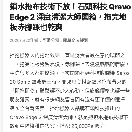
鎖水拖布技術下放！石頭科技 Qrevo
Edge 2 深度清潔大師開箱，拖完地
板赤腳踩也乾爽
2026/5/22
作者：
阿湯
分類：
開箱文 & 評測
掃拖機器人的拖地效果一直是消費者最在意的環節之
一，拖完地板殘留水漬、赤腳踩上去濕濕黏黏的體驗，
相信很多人都經歷過。上次開箱石頭科技旗艦機 Saros
20 Sonic 聲波騎士時，高頻震動搭配鎖水拖布帶來的
「即拖即乾」體驗讓不少人心動，但旗艦價格也讓一些
朋友猶豫，就有很多網友留言問有沒有更平價的選擇。
這次全台銷售第一掃地機器人品牌石頭科技推出的
Qrevo Edge 2 深度清潔大師，就是把鎖水拖布技術下
放到中階機種的答案，搭配 25,000Pa 吸力、