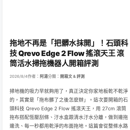
拖地不再是「把髒水抹開」！石頭科
技 Qrevo Edge 2 Flow 搖滾天王 滾
筒活水掃拖機器人開箱評測
2026/8/4
作者：
阿湯
分類：
開箱文 & 評測
掃地機的吸力早就夠用了，真正決定你家地板乾不乾淨
的，其實是「拖布髒了之後怎麼辦」。這次要開箱的石
頭科技 Qrevo Edge 2 Flow 搖滾天王，用 27cm 滾筒
拖布搭配恆壓刮條、汙水盒跟清水汙水分離，做到邊拖
邊洗、每一秒都用乾淨的布面拖地。這篇會從整條水路