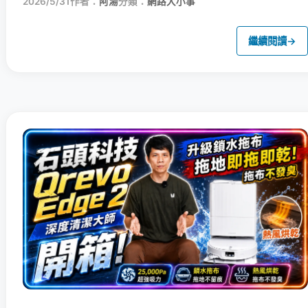
2026/5/31
作者：
阿湯
分類：
網路大小事
繼續閱讀
→