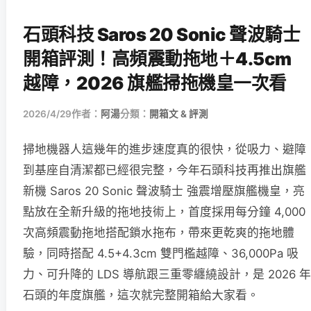
石頭科技 Saros 20 Sonic 聲波騎士
開箱評測！高頻震動拖地＋4.5cm
越障，2026 旗艦掃拖機皇一次看
2026/4/29
作者：
阿湯
分類：
開箱文 & 評測
掃地機器人這幾年的進步速度真的很快，從吸力、避障
到基座自清潔都已經很完整，今年石頭科技再推出旗艦
新機 Saros 20 Sonic 聲波騎士 強震增壓旗艦機皇，亮
點放在全新升級的拖地技術上，首度採用每分鐘 4,000
次高頻震動拖地搭配鎖水拖布，帶來更乾爽的拖地體
驗，同時搭配 4.5+4.3cm 雙門檻越障、36,000Pa 吸
力、可升降的 LDS 導航跟三重零纏繞設計，是 2026 年
石頭的年度旗艦，這次就完整開箱給大家看。