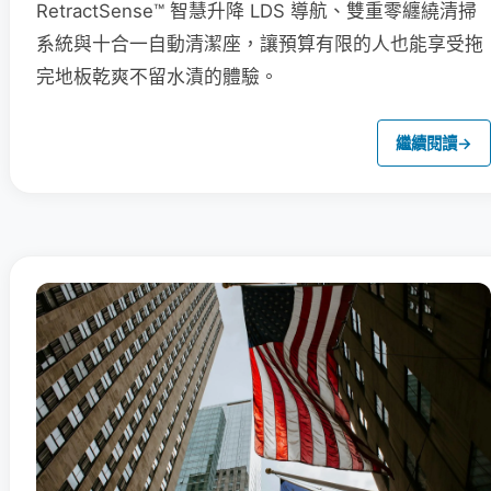
RetractSense™ 智慧升降 LDS 導航、雙重零纏繞清掃
系統與十合一自動清潔座，讓預算有限的人也能享受拖
完地板乾爽不留水漬的體驗。
繼續閱讀
→