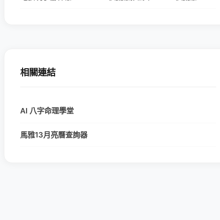
相關連結
AI 八字命理學堂
馬雅13月亮曆查詢器