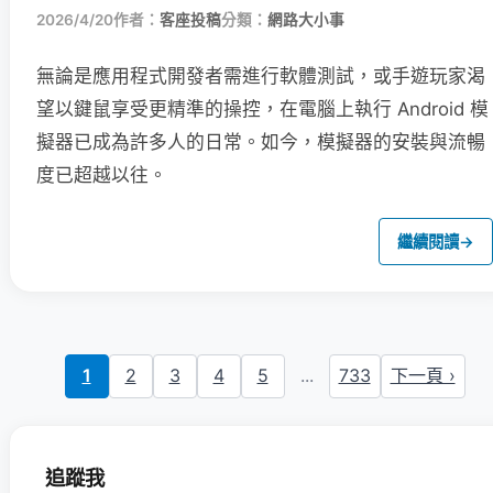
2026/4/20
作者：
客座投稿
分類：
網路大小事
無論是應用程式開發者需進行軟體測試，或手遊玩家渴
望以鍵鼠享受更精準的操控，在電腦上執行 Android 模
擬器已成為許多人的日常。如今，模擬器的安裝與流暢
度已超越以往。
繼續閱讀
→
1
2
3
4
5
...
733
下一頁 ›
追蹤我