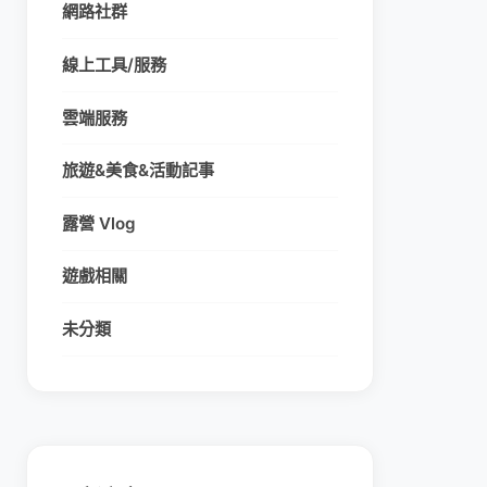
網路社群
線上工具/服務
雲端服務
旅遊&美食&活動記事
露營 Vlog
遊戲相關
未分類