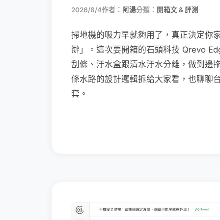
2026/8/4
作者：
阿湯
分類：
開箱文 & 評測
掃地機的吸力早就夠用了，真正決定你
辦」。這次要開箱的石頭科技 Qrevo Edg
刮條、汙水盒跟清水汙水分離，做到邊
條水路的設計邏輯拆給大家看，也聊聊
套。