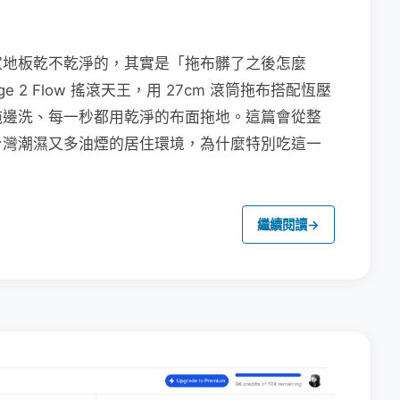
家地板乾不乾淨的，其實是「拖布髒了之後怎麼
e 2 Flow 搖滾天王，用 27cm 滾筒拖布搭配恆壓
拖邊洗、每一秒都用乾淨的布面拖地。這篇會從整
台灣潮濕又多油煙的居住環境，為什麼特別吃這一
繼續閱讀
→