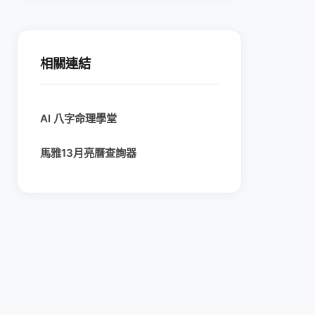
相關連結
AI 八字命理學堂
馬雅13月亮曆查詢器