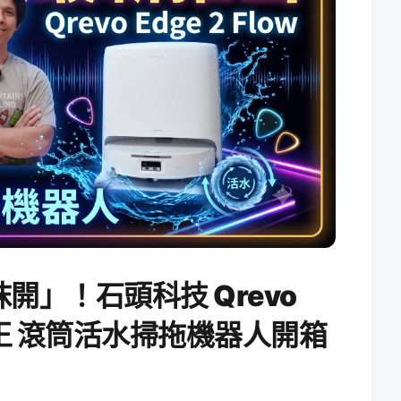
開」！石頭科技 Qrevo
搖滾天王 滾筒活水掃拖機器人開箱