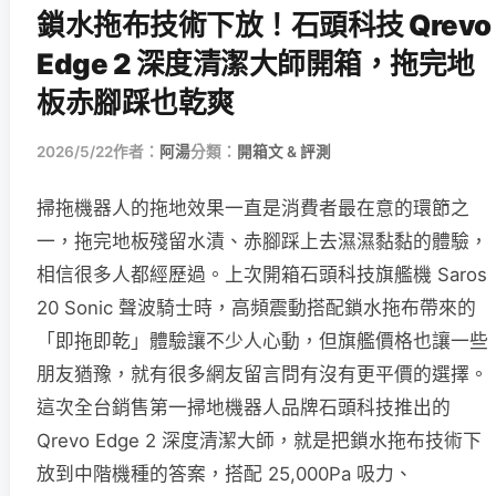
鎖水拖布技術下放！石頭科技 Qrevo
Edge 2 深度清潔大師開箱，拖完地
板赤腳踩也乾爽
2026/5/22
作者：
阿湯
分類：
開箱文 & 評測
掃拖機器人的拖地效果一直是消費者最在意的環節之
一，拖完地板殘留水漬、赤腳踩上去濕濕黏黏的體驗，
相信很多人都經歷過。上次開箱石頭科技旗艦機 Saros
20 Sonic 聲波騎士時，高頻震動搭配鎖水拖布帶來的
「即拖即乾」體驗讓不少人心動，但旗艦價格也讓一些
朋友猶豫，就有很多網友留言問有沒有更平價的選擇。
這次全台銷售第一掃地機器人品牌石頭科技推出的
Qrevo Edge 2 深度清潔大師，就是把鎖水拖布技術下
放到中階機種的答案，搭配 25,000Pa 吸力、