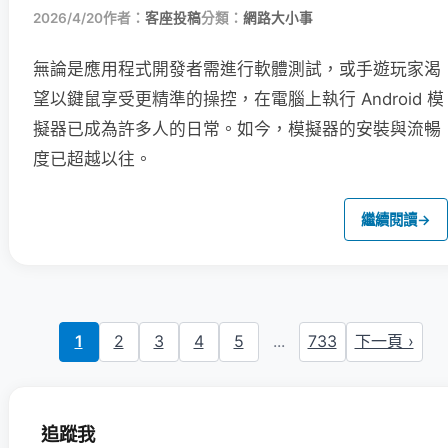
2026/4/20
作者：
客座投稿
分類：
網路大小事
無論是應用程式開發者需進行軟體測試，或手遊玩家渴
望以鍵鼠享受更精準的操控，在電腦上執行 Android 模
擬器已成為許多人的日常。如今，模擬器的安裝與流暢
度已超越以往。
繼續閱讀
→
1
2
3
4
5
...
733
下一頁 ›
追蹤我