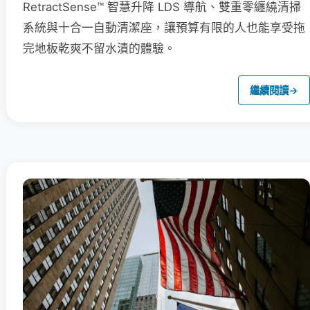
RetractSense™ 智慧升降 LDS 導航、雙重零纏繞清掃
系統與十合一自動清潔座，讓預算有限的人也能享受拖
完地板乾爽不留水漬的體驗。
繼續閱讀
→