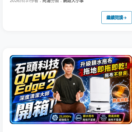
2026/5/31
作者：
阿湯
分類：
網路大小事
繼續閱讀
→