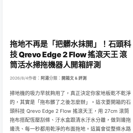
拖地不再是「把髒水抹開」！石頭科
技 Qrevo Edge 2 Flow 搖滾天王 滾
筒活水掃拖機器人開箱評測
2026/8/4
作者：
阿湯
分類：
開箱文 & 評測
掃地機的吸力早就夠用了，真正決定你家地板乾不乾淨
的，其實是「拖布髒了之後怎麼辦」。這次要開箱的石
頭科技 Qrevo Edge 2 Flow 搖滾天王，用 27cm 滾筒
拖布搭配恆壓刮條、汙水盒跟清水汙水分離，做到邊拖
邊洗、每一秒都用乾淨的布面拖地。這篇會從整條水路