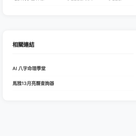
相關連結
AI 八字命理學堂
馬雅13月亮曆查詢器