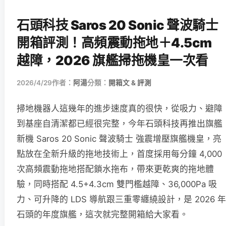
石頭科技 Saros 20 Sonic 聲波騎士
開箱評測！高頻震動拖地＋4.5cm
越障，2026 旗艦掃拖機皇一次看
2026/4/29
作者：
阿湯
分類：
開箱文 & 評測
掃地機器人這幾年的進步速度真的很快，從吸力、避障
到基座自清潔都已經很完整，今年石頭科技再推出旗艦
新機 Saros 20 Sonic 聲波騎士 強震增壓旗艦機皇，亮
點放在全新升級的拖地技術上，首度採用每分鐘 4,000
次高頻震動拖地搭配鎖水拖布，帶來更乾爽的拖地體
驗，同時搭配 4.5+4.3cm 雙門檻越障、36,000Pa 吸
力、可升降的 LDS 導航跟三重零纏繞設計，是 2026 年
石頭的年度旗艦，這次就完整開箱給大家看。