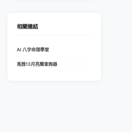
相關連結
AI 八字命理學堂
馬雅13月亮曆查詢器