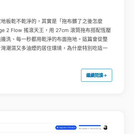
家地板乾不乾淨的，其實是「拖布髒了之後怎麼
e 2 Flow 搖滾天王，用 27cm 滾筒拖布搭配恆壓
拖邊洗、每一秒都用乾淨的布面拖地。這篇會從整
台灣潮濕又多油煙的居住環境，為什麼特別吃這一
繼續閱讀
→