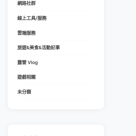
網路社群
線上工具/服務
雲端服務
旅遊&美食&活動記事
露營 Vlog
遊戲相關
未分類