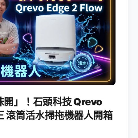
開」！石頭科技 Qrevo
搖滾天王 滾筒活水掃拖機器人開箱