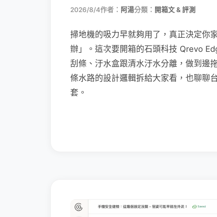
2026/8/4
作者：
阿湯
分類：
開箱文 & 評測
掃地機的吸力早就夠用了，真正決定你
辦」。這次要開箱的石頭科技 Qrevo Edg
刮條、汙水盒跟清水汙水分離，做到邊
條水路的設計邏輯拆給大家看，也聊聊
套。