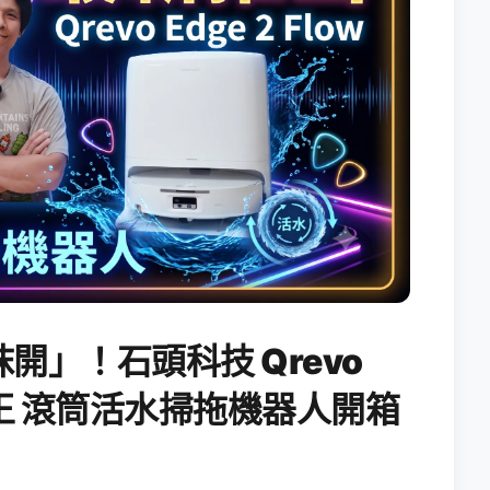
開」！石頭科技 Qrevo
搖滾天王 滾筒活水掃拖機器人開箱