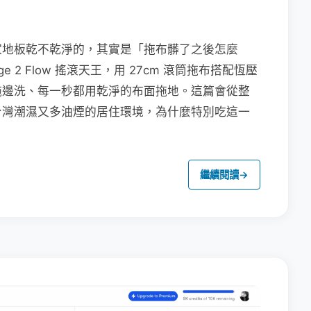
家地板乾不乾淨的，其實是「拖布髒了之後怎麼
e 2 Flow 搖滾天王，用 27cm 滾筒拖布搭配恆壓
拖邊洗、每一秒都用乾淨的布面拖地。這篇會從整
台灣潮濕又多油煙的居住環境，為什麼特別吃這一
繼續閱讀
→