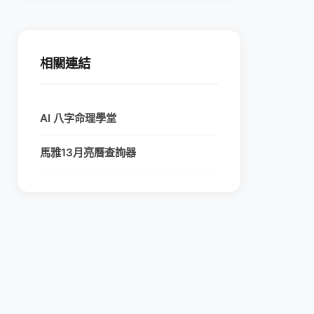
相關連結
AI 八字命理學堂
馬雅13月亮曆查詢器