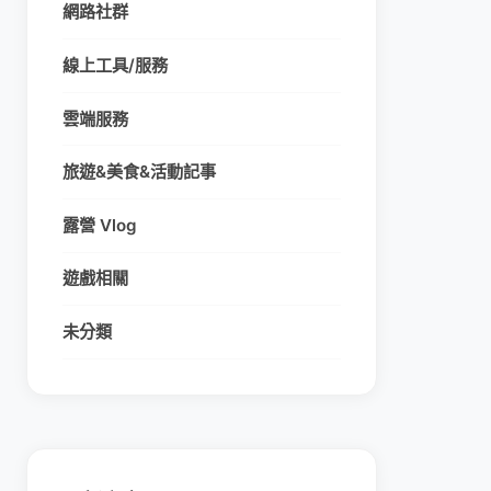
網路社群
線上工具/服務
雲端服務
旅遊&美食&活動記事
露營 Vlog
遊戲相關
未分類