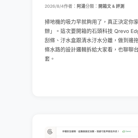
2026/8/4
作者：
阿湯
分類：
開箱文 & 評測
掃地機的吸力早就夠用了，真正決定你
辦」。這次要開箱的石頭科技 Qrevo Edg
刮條、汙水盒跟清水汙水分離，做到邊
條水路的設計邏輯拆給大家看，也聊聊
套。