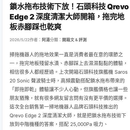
鎖水拖布技術下放！石頭科技 Qrevo
Edge 2 深度清潔大師開箱，拖完地
板赤腳踩也乾爽
2026/5/22
作者：
阿湯
分類：
開箱文 & 評測
掃拖機器人的拖地效果一直是消費者最在意的環節之
一，拖完地板殘留水漬、赤腳踩上去濕濕黏黏的體驗，
相信很多人都經歷過。上次開箱石頭科技旗艦機 Saros
20 Sonic 聲波騎士時，高頻震動搭配鎖水拖布帶來的
「即拖即乾」體驗讓不少人心動，但旗艦價格也讓一些
朋友猶豫，就有很多網友留言問有沒有更平價的選擇。
這次全台銷售第一掃地機器人品牌石頭科技推出的
Qrevo Edge 2 深度清潔大師，就是把鎖水拖布技術下
放到中階機種的答案，搭配 25,000Pa 吸力、