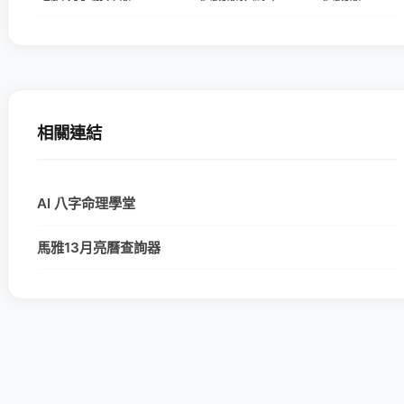
相關連結
AI 八字命理學堂
馬雅13月亮曆查詢器