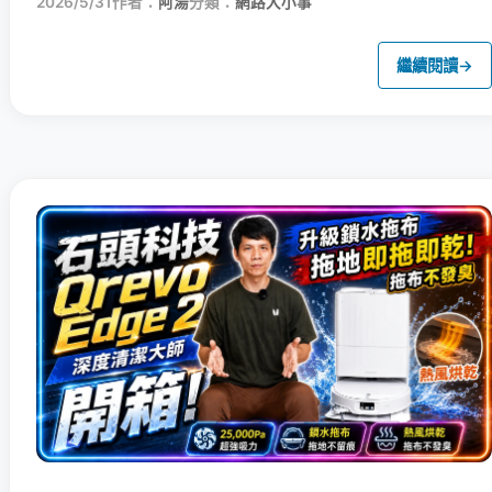
2026/5/31
作者：
阿湯
分類：
網路大小事
繼續閱讀
→