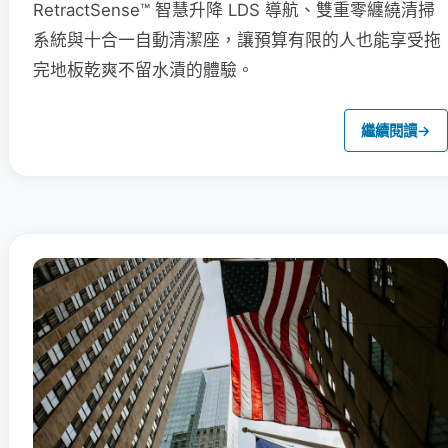
RetractSense™ 智慧升降 LDS 導航、雙重零纏繞清掃
系統與十合一自動清潔座，讓預算有限的人也能享受拖
完地板乾爽不留水漬的體驗。
繼續閱讀
→