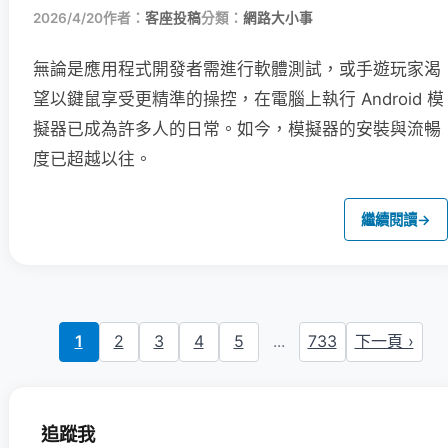
2026/4/20
作者：
客座投稿
分類：
網路大小事
無論是應用程式開發者需進行軟體測試，或手遊玩家渴
望以鍵鼠享受更精準的操控，在電腦上執行 Android 模
擬器已成為許多人的日常。如今，模擬器的安裝與流暢
度已超越以往。
繼續閱讀
→
1
2
3
4
5
...
733
下一頁 ›
追蹤我