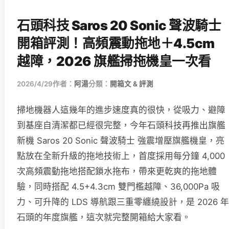
石頭科技 Saros 20 Sonic 聲波騎士
開箱評測！高頻震動拖地＋4.5cm
越障，2026 旗艦掃拖機皇一次看
2026/4/29
作者：
阿湯
分類：
開箱文 & 評測
掃地機器人這幾年的進步速度真的很快，從吸力、避障
到基座自清潔都已經很完整，今年石頭科技再推出旗艦
新機 Saros 20 Sonic 聲波騎士 強震增壓旗艦機皇，亮
點放在全新升級的拖地技術上，首度採用每分鐘 4,000
次高頻震動拖地搭配鎖水拖布，帶來更乾爽的拖地體
驗，同時搭配 4.5+4.3cm 雙門檻越障、36,000Pa 吸
力、可升降的 LDS 導航跟三重零纏繞設計，是 2026 年
石頭的年度旗艦，這次就完整開箱給大家看。