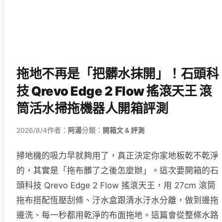
拖地不再是「把髒水抹開」！石頭科
技 Qrevo Edge 2 Flow 搖滾天王 滾
筒活水掃拖機器人開箱評測
2026/8/4
作者：
阿湯
分類：
開箱文 & 評測
掃地機的吸力早就夠用了，真正決定你家地板乾不乾淨
的，其實是「拖布髒了之後怎麼辦」。這次要開箱的石
頭科技 Qrevo Edge 2 Flow 搖滾天王，用 27cm 滾筒
拖布搭配恆壓刮條、汙水盒跟清水汙水分離，做到邊拖
邊洗、每一秒都用乾淨的布面拖地。這篇會從整條水路