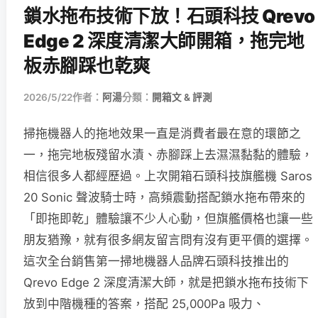
鎖水拖布技術下放！石頭科技 Qrevo
Edge 2 深度清潔大師開箱，拖完地
板赤腳踩也乾爽
2026/5/22
作者：
阿湯
分類：
開箱文 & 評測
掃拖機器人的拖地效果一直是消費者最在意的環節之
一，拖完地板殘留水漬、赤腳踩上去濕濕黏黏的體驗，
相信很多人都經歷過。上次開箱石頭科技旗艦機 Saros
20 Sonic 聲波騎士時，高頻震動搭配鎖水拖布帶來的
「即拖即乾」體驗讓不少人心動，但旗艦價格也讓一些
朋友猶豫，就有很多網友留言問有沒有更平價的選擇。
這次全台銷售第一掃地機器人品牌石頭科技推出的
Qrevo Edge 2 深度清潔大師，就是把鎖水拖布技術下
放到中階機種的答案，搭配 25,000Pa 吸力、