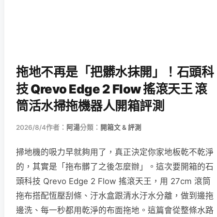
拖地不再是「把髒水抹開」！石頭科
技 Qrevo Edge 2 Flow 搖滾天王 滾
筒活水掃拖機器人開箱評測
2026/8/4
作者：
阿湯
分類：
開箱文 & 評測
掃地機的吸力早就夠用了，真正決定你家地板乾不乾淨
的，其實是「拖布髒了之後怎麼辦」。這次要開箱的石
頭科技 Qrevo Edge 2 Flow 搖滾天王，用 27cm 滾筒
拖布搭配恆壓刮條、汙水盒跟清水汙水分離，做到邊拖
邊洗、每一秒都用乾淨的布面拖地。這篇會從整條水路