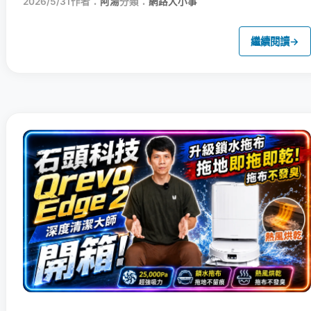
2026/5/31
作者：
阿湯
分類：
網路大小事
繼續閱讀
→