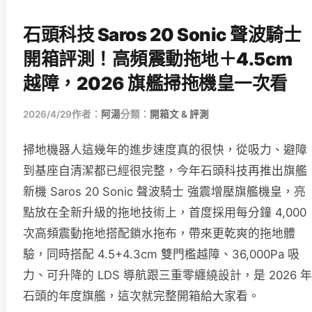
石頭科技 Saros 20 Sonic 聲波騎士
開箱評測！高頻震動拖地＋4.5cm
越障，2026 旗艦掃拖機皇一次看
2026/4/29
作者：
阿湯
分類：
開箱文 & 評測
掃地機器人這幾年的進步速度真的很快，從吸力、避障
到基座自清潔都已經很完整，今年石頭科技再推出旗艦
新機 Saros 20 Sonic 聲波騎士 強震增壓旗艦機皇，亮
點放在全新升級的拖地技術上，首度採用每分鐘 4,000
次高頻震動拖地搭配鎖水拖布，帶來更乾爽的拖地體
驗，同時搭配 4.5+4.3cm 雙門檻越障、36,000Pa 吸
力、可升降的 LDS 導航跟三重零纏繞設計，是 2026 年
石頭的年度旗艦，這次就完整開箱給大家看。