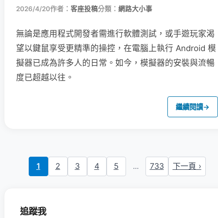
2026/4/20
作者：
客座投稿
分類：
網路大小事
無論是應用程式開發者需進行軟體測試，或手遊玩家渴
望以鍵鼠享受更精準的操控，在電腦上執行 Android 模
擬器已成為許多人的日常。如今，模擬器的安裝與流暢
度已超越以往。
繼續閱讀
→
1
2
3
4
5
...
733
下一頁 ›
追蹤我