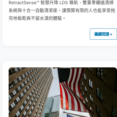
RetractSense™ 智慧升降 LDS 導航、雙重零纏繞清掃
系統與十合一自動清潔座，讓預算有限的人也能享受拖
完地板乾爽不留水漬的體驗。
繼續閱讀
→