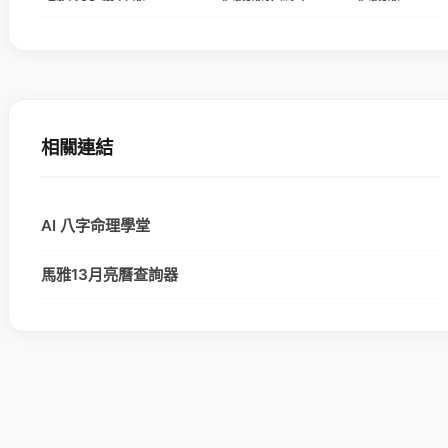
相關連結
AI 八字命理學堂
馬雅13月亮曆查詢器