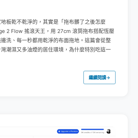
家地板乾不乾淨的，其實是「拖布髒了之後怎麼
e 2 Flow 搖滾天王，用 27cm 滾筒拖布搭配恆壓
拖邊洗、每一秒都用乾淨的布面拖地。這篇會從整
台灣潮濕又多油煙的居住環境，為什麼特別吃這一
繼續閱讀
→