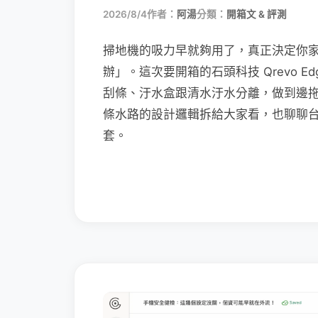
2026/8/4
作者：
阿湯
分類：
開箱文 & 評測
掃地機的吸力早就夠用了，真正決定你
辦」。這次要開箱的石頭科技 Qrevo Edg
刮條、汙水盒跟清水汙水分離，做到邊
條水路的設計邏輯拆給大家看，也聊聊
套。