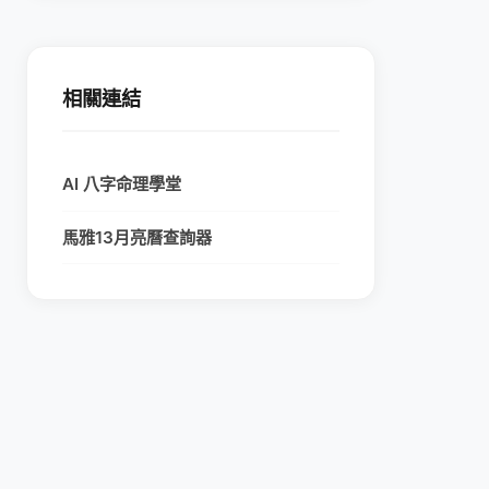
相關連結
AI 八字命理學堂
馬雅13月亮曆查詢器