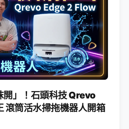
開」！石頭科技 Qrevo
搖滾天王 滾筒活水掃拖機器人開箱