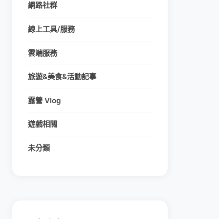
網路社群
線上工具/服務
雲端服務
旅遊&美食&活動記事
露營 Vlog
遊戲相關
未分類