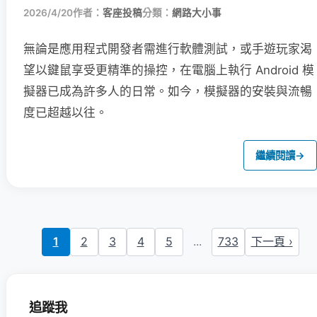
2026/4/20
作者：
客座投稿
分類：
網路大小事
無論是應用程式開發者需進行軟體測試，或手遊玩家渴
望以鍵鼠享受更精準的操控，在電腦上執行 Android 模
擬器已成為許多人的日常。如今，模擬器的安裝與流暢
度已超越以往。
繼續閱讀
→
1
2
3
4
5
...
733
下一頁 ›
追蹤我