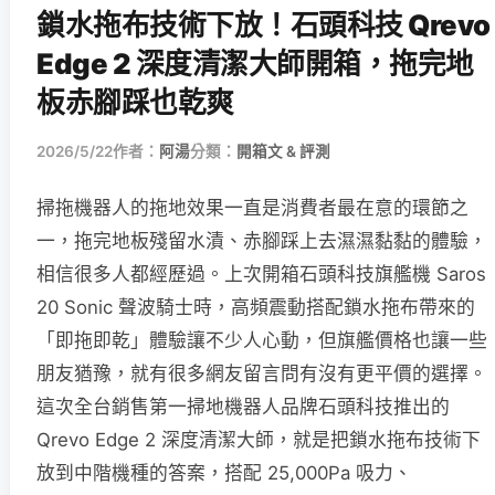
鎖水拖布技術下放！石頭科技 Qrevo
Edge 2 深度清潔大師開箱，拖完地
板赤腳踩也乾爽
2026/5/22
作者：
阿湯
分類：
開箱文 & 評測
掃拖機器人的拖地效果一直是消費者最在意的環節之
一，拖完地板殘留水漬、赤腳踩上去濕濕黏黏的體驗，
相信很多人都經歷過。上次開箱石頭科技旗艦機 Saros
20 Sonic 聲波騎士時，高頻震動搭配鎖水拖布帶來的
「即拖即乾」體驗讓不少人心動，但旗艦價格也讓一些
朋友猶豫，就有很多網友留言問有沒有更平價的選擇。
這次全台銷售第一掃地機器人品牌石頭科技推出的
Qrevo Edge 2 深度清潔大師，就是把鎖水拖布技術下
放到中階機種的答案，搭配 25,000Pa 吸力、