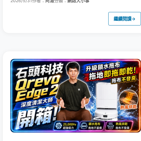
2026/5/31
作者：
阿湯
分類：
網路大小事
繼續閱讀
→