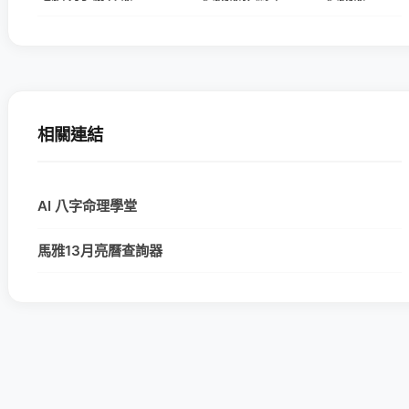
相關連結
AI 八字命理學堂
馬雅13月亮曆查詢器