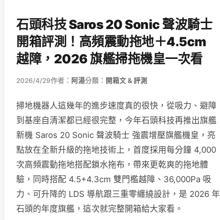
石頭科技 Saros 20 Sonic 聲波騎士
開箱評測！高頻震動拖地＋4.5cm
越障，2026 旗艦掃拖機皇一次看
2026/4/29
作者：
阿湯
分類：
開箱文 & 評測
掃地機器人這幾年的進步速度真的很快，從吸力、避障
到基座自清潔都已經很完整，今年石頭科技再推出旗艦
新機 Saros 20 Sonic 聲波騎士 強震增壓旗艦機皇，亮
點放在全新升級的拖地技術上，首度採用每分鐘 4,000
次高頻震動拖地搭配鎖水拖布，帶來更乾爽的拖地體
驗，同時搭配 4.5+4.3cm 雙門檻越障、36,000Pa 吸
力、可升降的 LDS 導航跟三重零纏繞設計，是 2026 年
石頭的年度旗艦，這次就完整開箱給大家看。