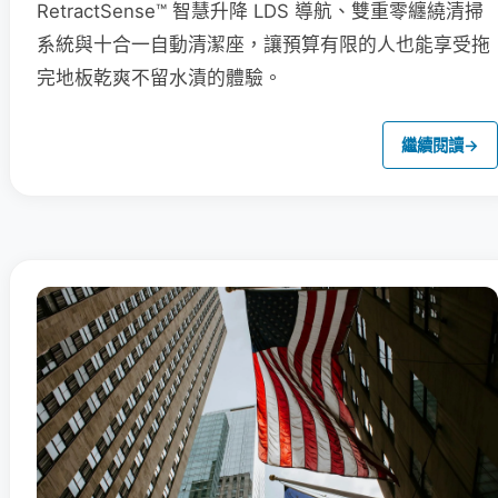
RetractSense™ 智慧升降 LDS 導航、雙重零纏繞清掃
系統與十合一自動清潔座，讓預算有限的人也能享受拖
完地板乾爽不留水漬的體驗。
繼續閱讀
→