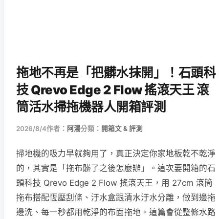
拖地不再是「把髒水抹開」！石頭科
技 Qrevo Edge 2 Flow 搖滾天王 滾
筒活水掃拖機器人開箱評測
2026/8/4
作者：
阿湯
分類：
開箱文 & 評測
掃地機的吸力早就夠用了，真正決定你家地板乾不乾淨
的，其實是「拖布髒了之後怎麼辦」。這次要開箱的石
頭科技 Qrevo Edge 2 Flow 搖滾天王，用 27cm 滾筒
拖布搭配恆壓刮條、汙水盒跟清水汙水分離，做到邊拖
邊洗、每一秒都用乾淨的布面拖地。這篇會從整條水路