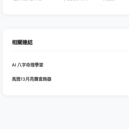
相關連結
AI 八字命理學堂
馬雅13月亮曆查詢器