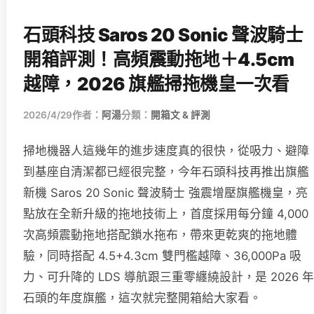
石頭科技 Saros 20 Sonic 聲波騎士
開箱評測！高頻震動拖地＋4.5cm
越障，2026 旗艦掃拖機皇一次看
2026/4/29
作者：
阿湯
分類：
開箱文 & 評測
掃地機器人這幾年的進步速度真的很快，從吸力、避障
到基座自清潔都已經很完整，今年石頭科技再推出旗艦
新機 Saros 20 Sonic 聲波騎士 強震增壓旗艦機皇，亮
點放在全新升級的拖地技術上，首度採用每分鐘 4,000
次高頻震動拖地搭配鎖水拖布，帶來更乾爽的拖地體
驗，同時搭配 4.5+4.3cm 雙門檻越障、36,000Pa 吸
力、可升降的 LDS 導航跟三重零纏繞設計，是 2026 年
石頭的年度旗艦，這次就完整開箱給大家看。