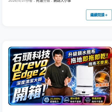
2026/5/31
作者：
阿湯
分類：
網路大小事
繼續閱讀
→