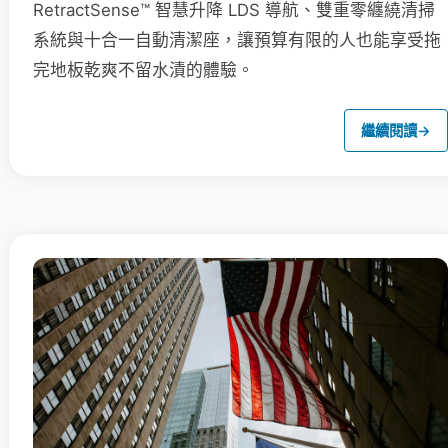
RetractSense™ 智慧升降 LDS 導航、雙重零纏繞清掃
系統與十合一自動清潔座，讓預算有限的人也能享受拖
完地板乾爽不留水漬的體驗。
繼續閱讀
→