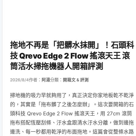
拖地不再是「把髒水抹開」！石頭科
技 Qrevo Edge 2 Flow 搖滾天王 滾
筒活水掃拖機器人開箱評測
2026/8/4
作者：
阿湯
分類：
開箱文 & 評測
掃地機的吸力早就夠用了，真正決定你家地板乾不乾淨
的，其實是「拖布髒了之後怎麼辦」。這次要開箱的石
頭科技 Qrevo Edge 2 Flow 搖滾天王，用 27cm 滾筒
拖布搭配恆壓刮條、汙水盒跟清水汙水分離，做到邊拖
邊洗、每一秒都用乾淨的布面拖地。這篇會從整條水路