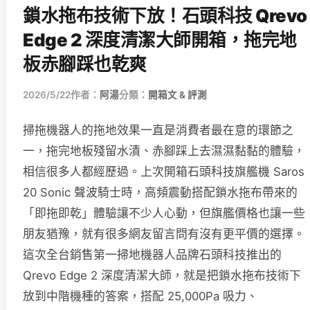
鎖水拖布技術下放！石頭科技 Qrevo
Edge 2 深度清潔大師開箱，拖完地
板赤腳踩也乾爽
2026/5/22
作者：
阿湯
分類：
開箱文 & 評測
掃拖機器人的拖地效果一直是消費者最在意的環節之
一，拖完地板殘留水漬、赤腳踩上去濕濕黏黏的體驗，
相信很多人都經歷過。上次開箱石頭科技旗艦機 Saros
20 Sonic 聲波騎士時，高頻震動搭配鎖水拖布帶來的
「即拖即乾」體驗讓不少人心動，但旗艦價格也讓一些
朋友猶豫，就有很多網友留言問有沒有更平價的選擇。
這次全台銷售第一掃地機器人品牌石頭科技推出的
Qrevo Edge 2 深度清潔大師，就是把鎖水拖布技術下
放到中階機種的答案，搭配 25,000Pa 吸力、