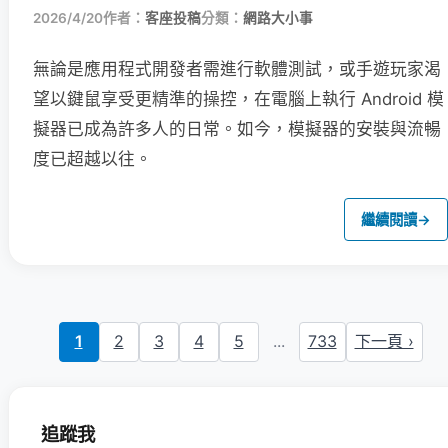
2026/4/20
作者：
客座投稿
分類：
網路大小事
無論是應用程式開發者需進行軟體測試，或手遊玩家渴
望以鍵鼠享受更精準的操控，在電腦上執行 Android 模
擬器已成為許多人的日常。如今，模擬器的安裝與流暢
度已超越以往。
繼續閱讀
→
1
2
3
4
5
...
733
下一頁 ›
追蹤我