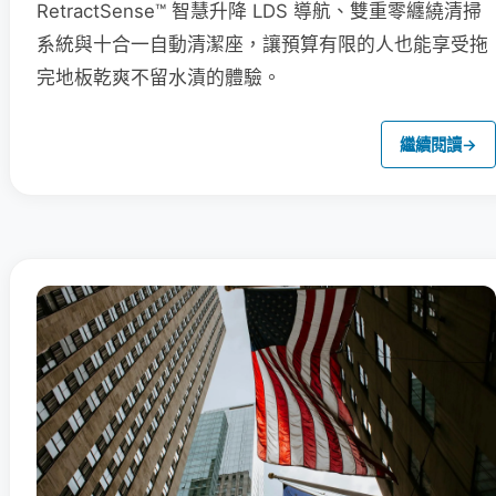
RetractSense™ 智慧升降 LDS 導航、雙重零纏繞清掃
系統與十合一自動清潔座，讓預算有限的人也能享受拖
完地板乾爽不留水漬的體驗。
繼續閱讀
→