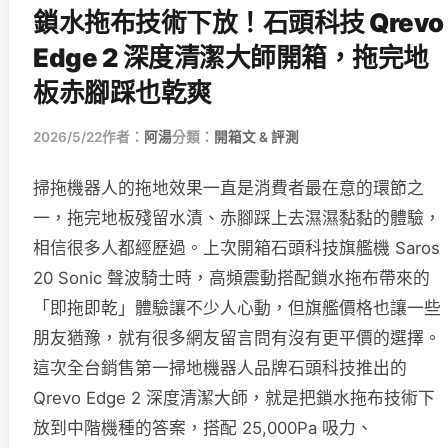
鎖水拖布技術下放！石頭科技 Qrevo
Edge 2 深度清潔大師開箱，拖完地
板赤腳踩也乾爽
2026/5/22
作者：
阿湯
分類：
開箱文 & 評測
掃拖機器人的拖地效果一直是消費者最在意的環節之
一，拖完地板殘留水漬、赤腳踩上去濕濕黏黏的體驗，
相信很多人都經歷過。上次開箱石頭科技旗艦機 Saros
20 Sonic 聲波騎士時，高頻震動搭配鎖水拖布帶來的
「即拖即乾」體驗讓不少人心動，但旗艦價格也讓一些
朋友猶豫，就有很多網友留言問有沒有更平價的選擇。
這次全台銷售第一掃地機器人品牌石頭科技推出的
Qrevo Edge 2 深度清潔大師，就是把鎖水拖布技術下
放到中階機種的答案，搭配 25,000Pa 吸力、