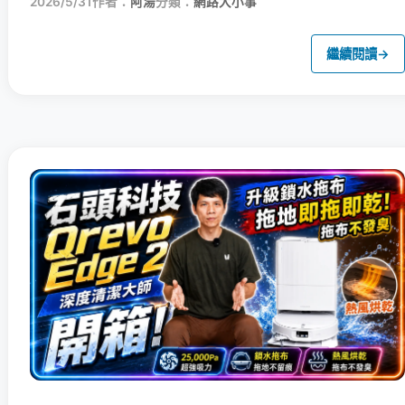
2026/5/31
作者：
阿湯
分類：
網路大小事
繼續閱讀
→