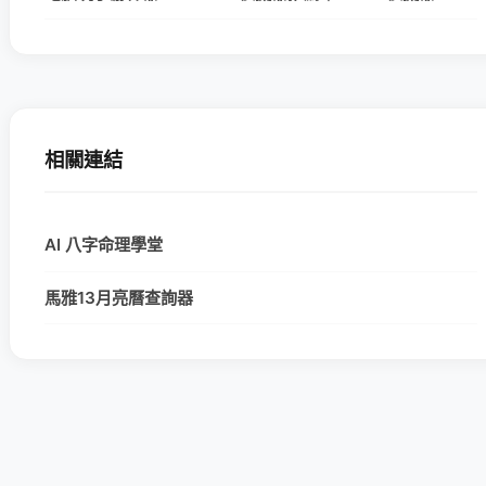
相關連結
AI 八字命理學堂
馬雅13月亮曆查詢器