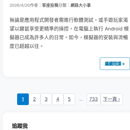
2026/4/20
作者：
客座投稿
分類：
網路大小事
無論是應用程式開發者需進行軟體測試，或手遊玩家渴
望以鍵鼠享受更精準的操控，在電腦上執行 Android 模
擬器已成為許多人的日常。如今，模擬器的安裝與流暢
度已超越以往。
繼續閱讀
→
1
2
3
4
5
...
733
下一頁 ›
追蹤我