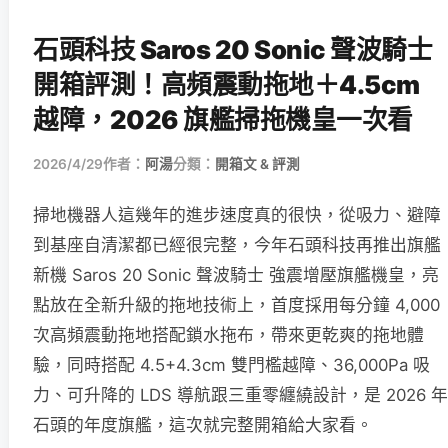
石頭科技 Saros 20 Sonic 聲波騎士
開箱評測！高頻震動拖地＋4.5cm
越障，2026 旗艦掃拖機皇一次看
2026/4/29
作者：
阿湯
分類：
開箱文 & 評測
掃地機器人這幾年的進步速度真的很快，從吸力、避障
到基座自清潔都已經很完整，今年石頭科技再推出旗艦
新機 Saros 20 Sonic 聲波騎士 強震增壓旗艦機皇，亮
點放在全新升級的拖地技術上，首度採用每分鐘 4,000
次高頻震動拖地搭配鎖水拖布，帶來更乾爽的拖地體
驗，同時搭配 4.5+4.3cm 雙門檻越障、36,000Pa 吸
力、可升降的 LDS 導航跟三重零纏繞設計，是 2026 年
石頭的年度旗艦，這次就完整開箱給大家看。