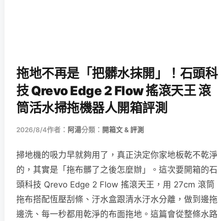
拖地不再是「把髒水抹開」！石頭科
技 Qrevo Edge 2 Flow 搖滾天王 滾
筒活水掃拖機器人開箱評測
2026/8/4
作者：
阿湯
分類：
開箱文 & 評測
掃地機的吸力早就夠用了，真正決定你家地板乾不乾淨
的，其實是「拖布髒了之後怎麼辦」。這次要開箱的石
頭科技 Qrevo Edge 2 Flow 搖滾天王，用 27cm 滾筒
拖布搭配恆壓刮條、汙水盒跟清水汙水分離，做到邊拖
邊洗、每一秒都用乾淨的布面拖地。這篇會從整條水路