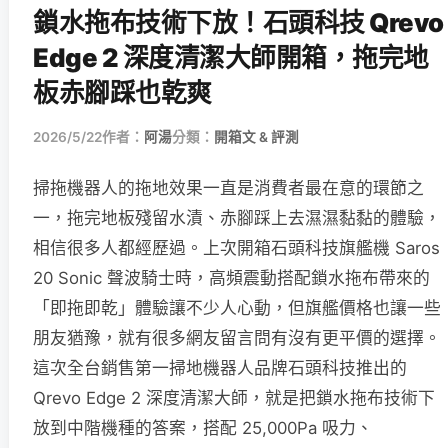
鎖水拖布技術下放！石頭科技 Qrevo
Edge 2 深度清潔大師開箱，拖完地
板赤腳踩也乾爽
2026/5/22
作者：
阿湯
分類：
開箱文 & 評測
掃拖機器人的拖地效果一直是消費者最在意的環節之
一，拖完地板殘留水漬、赤腳踩上去濕濕黏黏的體驗，
相信很多人都經歷過。上次開箱石頭科技旗艦機 Saros
20 Sonic 聲波騎士時，高頻震動搭配鎖水拖布帶來的
「即拖即乾」體驗讓不少人心動，但旗艦價格也讓一些
朋友猶豫，就有很多網友留言問有沒有更平價的選擇。
這次全台銷售第一掃地機器人品牌石頭科技推出的
Qrevo Edge 2 深度清潔大師，就是把鎖水拖布技術下
放到中階機種的答案，搭配 25,000Pa 吸力、