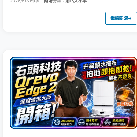
2026/5/31
作者：
阿湯
分類：
網路大小事
繼續閱讀
→