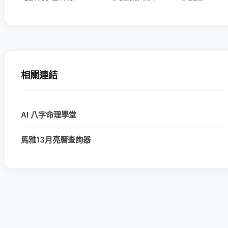
相關連結
AI 八字命理學堂
馬雅13月亮曆查詢器