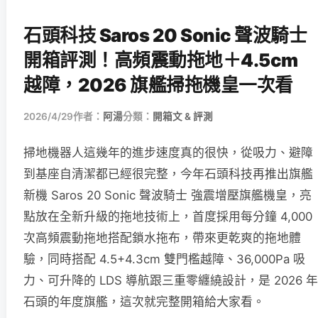
石頭科技 Saros 20 Sonic 聲波騎士
開箱評測！高頻震動拖地＋4.5cm
越障，2026 旗艦掃拖機皇一次看
2026/4/29
作者：
阿湯
分類：
開箱文 & 評測
掃地機器人這幾年的進步速度真的很快，從吸力、避障
到基座自清潔都已經很完整，今年石頭科技再推出旗艦
新機 Saros 20 Sonic 聲波騎士 強震增壓旗艦機皇，亮
點放在全新升級的拖地技術上，首度採用每分鐘 4,000
次高頻震動拖地搭配鎖水拖布，帶來更乾爽的拖地體
驗，同時搭配 4.5+4.3cm 雙門檻越障、36,000Pa 吸
力、可升降的 LDS 導航跟三重零纏繞設計，是 2026 年
石頭的年度旗艦，這次就完整開箱給大家看。