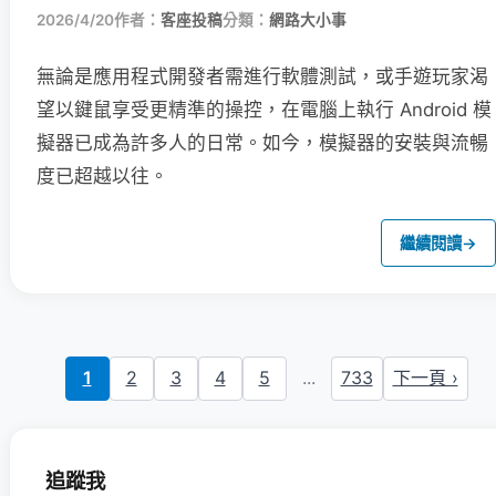
2026/4/20
作者：
客座投稿
分類：
網路大小事
無論是應用程式開發者需進行軟體測試，或手遊玩家渴
望以鍵鼠享受更精準的操控，在電腦上執行 Android 模
擬器已成為許多人的日常。如今，模擬器的安裝與流暢
度已超越以往。
繼續閱讀
→
1
2
3
4
5
...
733
下一頁 ›
追蹤我