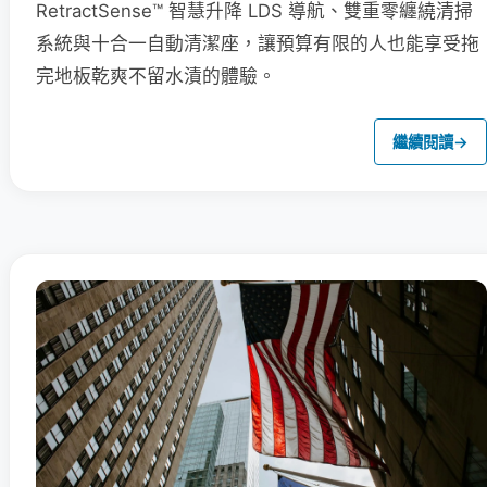
RetractSense™ 智慧升降 LDS 導航、雙重零纏繞清掃
系統與十合一自動清潔座，讓預算有限的人也能享受拖
完地板乾爽不留水漬的體驗。
繼續閱讀
→