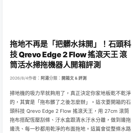
拖地不再是「把髒水抹開」！石頭科
技 Qrevo Edge 2 Flow 搖滾天王 滾
筒活水掃拖機器人開箱評測
2026/8/4
作者：
阿湯
分類：
開箱文 & 評測
掃地機的吸力早就夠用了，真正決定你家地板乾不乾淨
的，其實是「拖布髒了之後怎麼辦」。這次要開箱的石
頭科技 Qrevo Edge 2 Flow 搖滾天王，用 27cm 滾筒
拖布搭配恆壓刮條、汙水盒跟清水汙水分離，做到邊拖
邊洗、每一秒都用乾淨的布面拖地。這篇會從整條水路