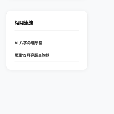
相關連結
AI 八字命理學堂
馬雅13月亮曆查詢器