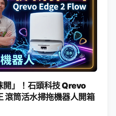
開」！石頭科技 Qrevo
搖滾天王 滾筒活水掃拖機器人開箱