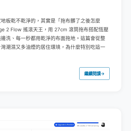
家地板乾不乾淨的，其實是「拖布髒了之後怎麼
e 2 Flow 搖滾天王，用 27cm 滾筒拖布搭配恆壓
拖邊洗、每一秒都用乾淨的布面拖地。這篇會從整
台灣潮濕又多油煙的居住環境，為什麼特別吃這一
繼續閱讀
→