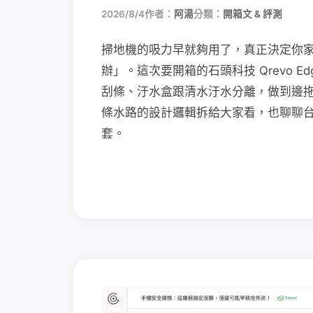
2026/8/4
作者：
阿湯
分類：
開箱文 & 評測
掃地機的吸力早就夠用了，真正決定你
辦」。這次要開箱的石頭科技 Qrevo Edg
刮條、汙水盒跟清水汙水分離，做到邊
條水路的設計邏輯拆給大家看，也聊聊
套。