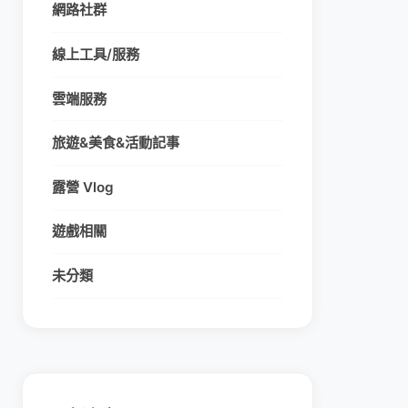
網路社群
線上工具/服務
雲端服務
旅遊&美食&活動記事
露營 Vlog
遊戲相關
未分類