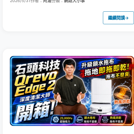
2026/5/31
作者：
阿湯
分類：
網路大小事
繼續閱讀
→