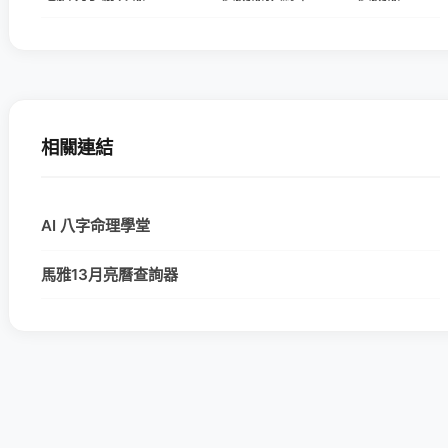
相關連結
AI 八字命理學堂
馬雅13月亮曆查詢器