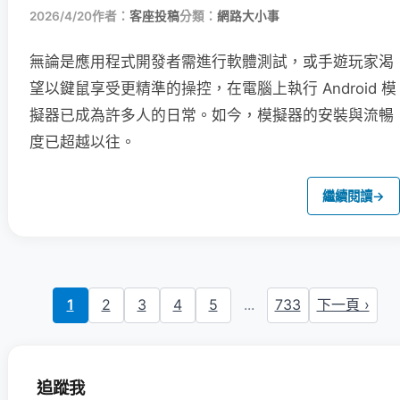
2026/4/20
作者：
客座投稿
分類：
網路大小事
無論是應用程式開發者需進行軟體測試，或手遊玩家渴
望以鍵鼠享受更精準的操控，在電腦上執行 Android 模
擬器已成為許多人的日常。如今，模擬器的安裝與流暢
度已超越以往。
繼續閱讀
→
1
2
3
4
5
...
733
下一頁 ›
追蹤我