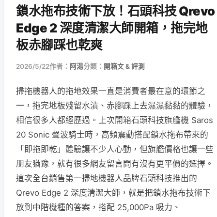
鎖水拖布技術下放！石頭科技 Qrevo
Edge 2 深度清潔大師開箱，拖完地
板赤腳踩也乾爽
2026/5/22
作者：
阿湯
分類：
開箱文 & 評測
掃拖機器人的拖地效果一直是消費者最在意的環節之
一，拖完地板殘留水漬、赤腳踩上去濕濕黏黏的體驗，
相信很多人都經歷過。上次開箱石頭科技旗艦機 Saros
20 Sonic 聲波騎士時，高頻震動搭配鎖水拖布帶來的
「即拖即乾」體驗讓不少人心動，但旗艦價格也讓一些
朋友猶豫，就有很多網友留言問有沒有更平價的選擇。
這次全台銷售第一掃地機器人品牌石頭科技推出的
Qrevo Edge 2 深度清潔大師，就是把鎖水拖布技術下
放到中階機種的答案，搭配 25,000Pa 吸力、