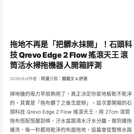
拖地不再是「把髒水抹開」！石頭科
技 Qrevo Edge 2 Flow 搖滾天王 滾
筒活水掃拖機器人開箱評測
2026/8/4
作者：
阿湯
分類：
開箱文 & 評測
掃地機的吸力早就夠用了，真正決定你家地板乾不乾淨
的，其實是「拖布髒了之後怎麼辦」。這次要開箱的石
頭科技 Qrevo Edge 2 Flow 搖滾天王，用 27cm 滾筒
拖布搭配恆壓刮條、汙水盒跟清水汙水分離，做到邊拖
邊洗、每一秒都用乾淨的布面拖地。這篇會從整條水路