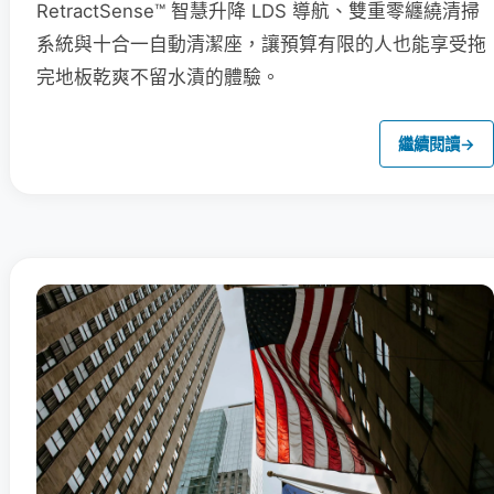
RetractSense™ 智慧升降 LDS 導航、雙重零纏繞清掃
系統與十合一自動清潔座，讓預算有限的人也能享受拖
完地板乾爽不留水漬的體驗。
繼續閱讀
→