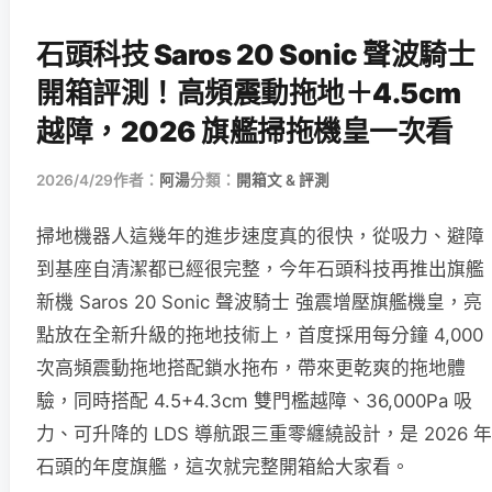
石頭科技 Saros 20 Sonic 聲波騎士
開箱評測！高頻震動拖地＋4.5cm
越障，2026 旗艦掃拖機皇一次看
2026/4/29
作者：
阿湯
分類：
開箱文 & 評測
掃地機器人這幾年的進步速度真的很快，從吸力、避障
到基座自清潔都已經很完整，今年石頭科技再推出旗艦
新機 Saros 20 Sonic 聲波騎士 強震增壓旗艦機皇，亮
點放在全新升級的拖地技術上，首度採用每分鐘 4,000
次高頻震動拖地搭配鎖水拖布，帶來更乾爽的拖地體
驗，同時搭配 4.5+4.3cm 雙門檻越障、36,000Pa 吸
力、可升降的 LDS 導航跟三重零纏繞設計，是 2026 年
石頭的年度旗艦，這次就完整開箱給大家看。