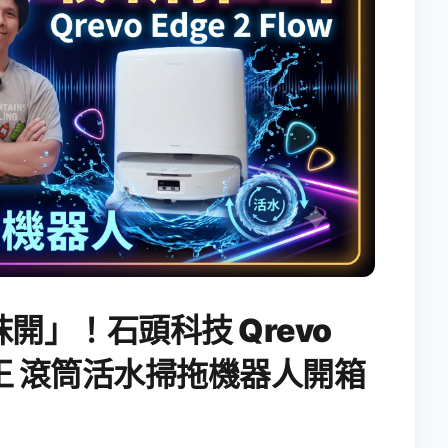
開」！石頭科技 Qrevo
搖滾天王 滾筒活水掃拖機器人開箱