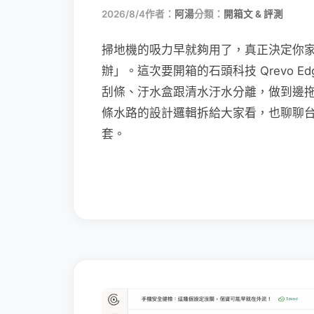
2026/8/4
作者：
阿湯
分類：
開箱文 & 評測
掃地機的吸力早就夠用了，真正決定你
辦」。這次要開箱的石頭科技 Qrevo Edg
刮條、汙水盒跟清水汙水分離，做到邊
條水路的設計邏輯拆給大家看，也聊聊
套。