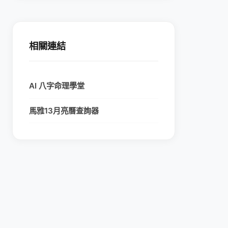
相關連結
AI 八字命理學堂
馬雅13月亮曆查詢器