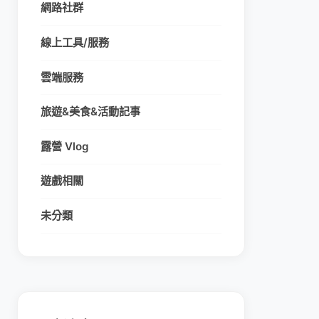
網路社群
線上工具/服務
雲端服務
旅遊&美食&活動記事
露營 Vlog
遊戲相關
未分類