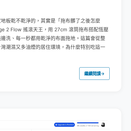
家地板乾不乾淨的，其實是「拖布髒了之後怎麼
e 2 Flow 搖滾天王，用 27cm 滾筒拖布搭配恆壓
拖邊洗、每一秒都用乾淨的布面拖地。這篇會從整
台灣潮濕又多油煙的居住環境，為什麼特別吃這一
繼續閱讀
→