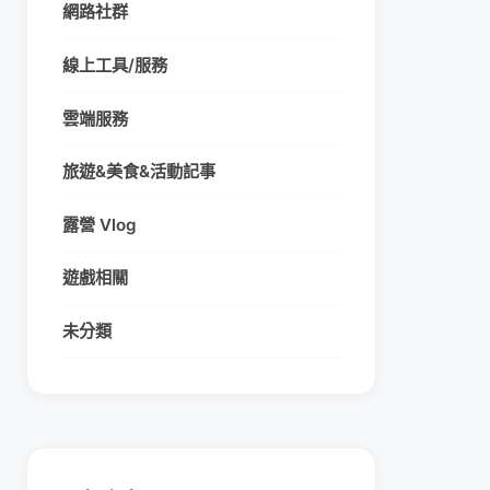
網路社群
線上工具/服務
雲端服務
旅遊&美食&活動記事
露營 Vlog
遊戲相關
未分類