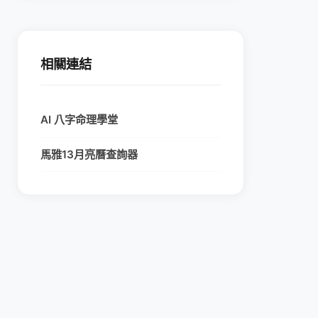
相關連結
AI 八字命理學堂
馬雅13月亮曆查詢器