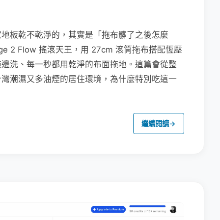
家地板乾不乾淨的，其實是「拖布髒了之後怎麼
e 2 Flow 搖滾天王，用 27cm 滾筒拖布搭配恆壓
拖邊洗、每一秒都用乾淨的布面拖地。這篇會從整
台灣潮濕又多油煙的居住環境，為什麼特別吃這一
繼續閱讀
→