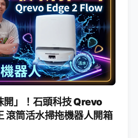
開」！石頭科技 Qrevo
搖滾天王 滾筒活水掃拖機器人開箱