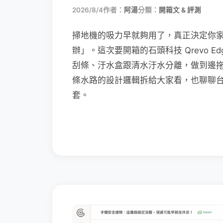
2026/8/4
作者：
阿湯
分類：
開箱文 & 評測
掃地機的吸力早就夠用了，真正決定你
辦」。這次要開箱的石頭科技 Qrevo Edg
刮條、汙水盒跟清水汙水分離，做到邊
條水路的設計邏輯拆給大家看，也聊聊
套。